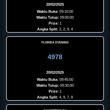
20/02/2025
Waktu Buka:
09:10:00
Waktu Tutup:
09:00:00
Prize:
1
Angka Split:
2, 2, 9, 4
FLORIDA EVENING
4978
20/02/2025
Waktu Buka:
09:45:00
Waktu Tutup:
09:30:00
Prize:
1
Angka Split:
4, 9, 7, 8