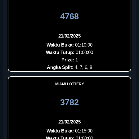
4768
21/02/2025
Waktu Buka:
01:10:00
Waktu Tutup:
01:00:00
Prize:
1
Angka Split:
4, 7, 6, 8
MIAMI LOTTERY
3782
21/02/2025
Waktu Buka:
01:15:00
Waktu Tutup:
01:00:00