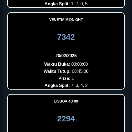
Angka Split:
1, 7, 0, 5
VENETIA MIDNIGHT
7342
20/02/2025
Waktu Buka:
09:00:00
Waktu Tutup:
08:45:00
Prize:
1
Angka Split:
7, 3, 4, 2
LISBOA 4D 09
2294