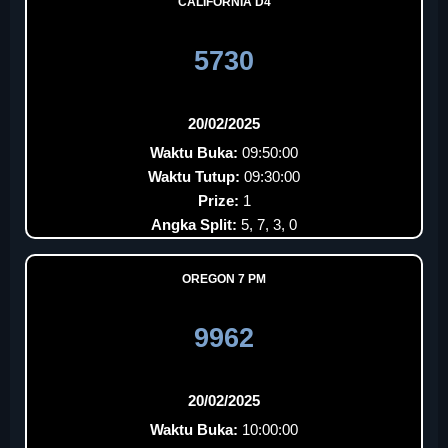
CALIFORNIA D4
5730
20/02/2025
Waktu Buka:
09:50:00
Waktu Tutup:
09:30:00
Prize:
1
Angka Split:
5, 7, 3, 0
OREGON 7 PM
9962
20/02/2025
Waktu Buka:
10:00:00