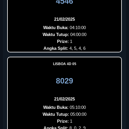
4546
21/02/2025
Waktu Buka:
04:10:00
Waktu Tutup:
04:00:00
Prize:
1
Angka Split:
4, 5, 4, 6
LISBOA 4D 05
8029
21/02/2025
Waktu Buka:
05:10:00
Waktu Tutup:
05:00:00
Prize:
1
Angka Split:
8, 0, 2, 9