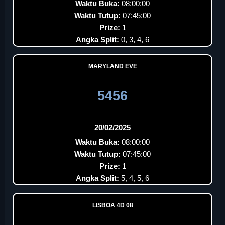
Waktu Buka:
08:00:00
Waktu Tutup:
07:45:00
Prize:
1
Angka Split:
0, 3, 4, 6
MARYLAND EVE
5456
20/02/2025
Waktu Buka:
08:00:00
Waktu Tutup:
07:45:00
Prize:
1
Angka Split:
5, 4, 5, 6
LISBOA 4D 08