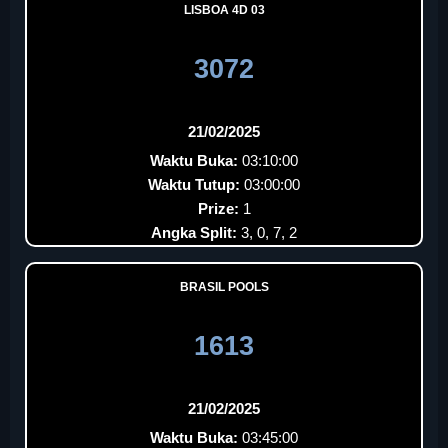
LISBOA 4D 03
3072
21/02/2025
Waktu Buka:
03:10:00
Waktu Tutup:
03:00:00
Prize:
1
Angka Split:
3, 0, 7, 2
BRASIL POOLS
1613
21/02/2025
Waktu Buka:
03:45:00