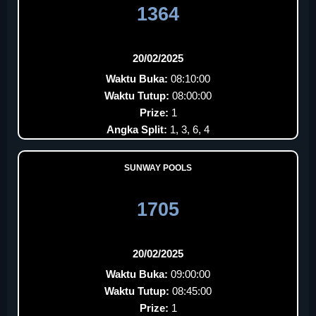
1364
20/02/2025
Waktu Buka:
08:10:00
Waktu Tutup:
08:00:00
Prize:
1
Angka Split:
1, 3, 6, 4
SUNWAY POOLS
1705
20/02/2025
Waktu Buka:
09:00:00
Waktu Tutup:
08:45:00
Prize:
1