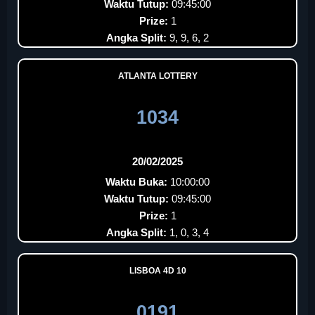
Waktu Tutup:
09:45:00
Prize:
1
Angka Split:
9, 9, 6, 2
ATLANTA LOTTERY
1034
20/02/2025
Waktu Buka:
10:00:00
Waktu Tutup:
09:45:00
Prize:
1
Angka Split:
1, 0, 3, 4
LISBOA 4D 10
0191