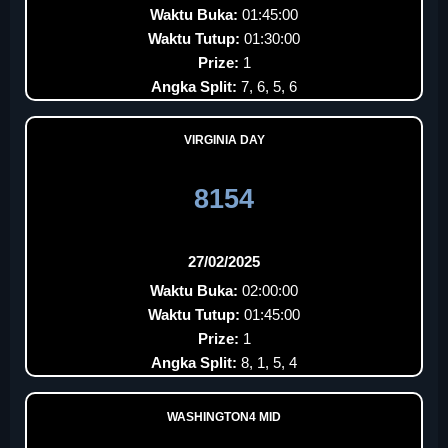
Waktu Buka:
01:45:00
Waktu Tutup:
01:30:00
Prize:
1
Angka Split:
7, 6, 5, 6
VIRGINIA DAY
8154
27/02/2025
Waktu Buka:
02:00:00
Waktu Tutup:
01:45:00
Prize:
1
Angka Split:
8, 1, 5, 4
WASHINGTON4 MID