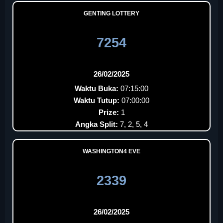
GENTING LOTTERY
7254
26/02/2025
Waktu Buka:
07:15:00
Waktu Tutup:
07:00:00
Prize:
1
Angka Split:
7, 2, 5, 4
WASHINGTON4 EVE
2339
26/02/2025