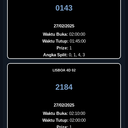
0143
27/02/2025
Waktu Buka:
02:00:00
Waktu Tutup:
01:45:00
Prize:
1
Angka Split:
0, 1, 4, 3
LISBOA 4D 02
2184
27/02/2025
Waktu Buka:
02:10:00
Waktu Tutup:
02:00:00
Prize:
1