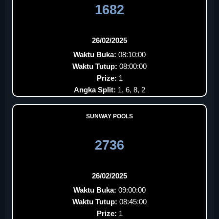
1682
26/02/2025
Waktu Buka:
08:10:00
Waktu Tutup:
08:00:00
Prize:
1
Angka Split:
1, 6, 8, 2
SUNWAY POOLS
2736
26/02/2025
Waktu Buka:
09:00:00
Waktu Tutup:
08:45:00
Prize:
1