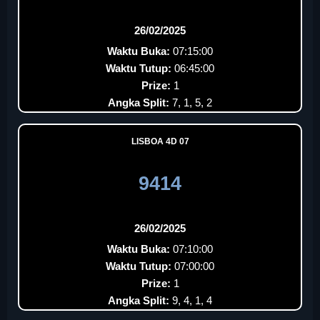
26/02/2025
Waktu Buka:
07:15:00
Waktu Tutup:
06:45:00
Prize:
1
Angka Split:
7, 1, 5, 2
LISBOA 4D 07
9414
26/02/2025
Waktu Buka:
07:10:00
Waktu Tutup:
07:00:00
Prize:
1
Angka Split:
9, 4, 1, 4