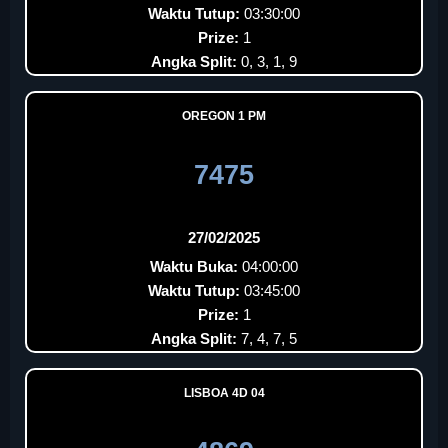
Waktu Tutup:
03:30:00
Prize:
1
Angka Split:
0, 3, 1, 9
OREGON 1 PM
7475
27/02/2025
Waktu Buka:
04:00:00
Waktu Tutup:
03:45:00
Prize:
1
Angka Split:
7, 4, 7, 5
LISBOA 4D 04