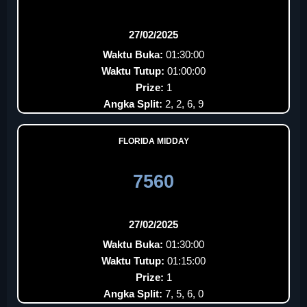
27/02/2025
Waktu Buka:
01:30:00
Waktu Tutup:
01:00:00
Prize:
1
Angka Split:
2, 2, 6, 9
FLORIDA MIDDAY
7560
27/02/2025
Waktu Buka:
01:30:00
Waktu Tutup:
01:15:00
Prize:
1
Angka Split:
7, 5, 6, 0