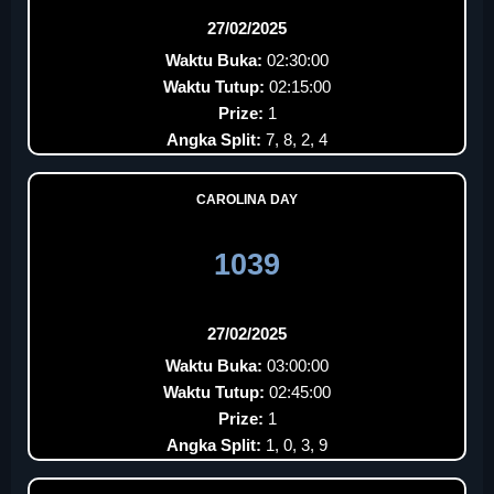
27/02/2025
Waktu Buka:
02:30:00
Waktu Tutup:
02:15:00
Prize:
1
Angka Split:
7, 8, 2, 4
CAROLINA DAY
1039
27/02/2025
Waktu Buka:
03:00:00
Waktu Tutup:
02:45:00
Prize:
1
Angka Split:
1, 0, 3, 9