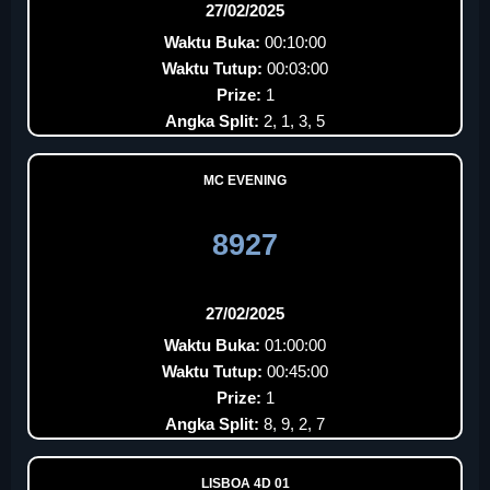
27/02/2025
Waktu Buka:
00:10:00
Waktu Tutup:
00:03:00
Prize:
1
Angka Split:
2, 1, 3, 5
MC EVENING
8927
27/02/2025
Waktu Buka:
01:00:00
Waktu Tutup:
00:45:00
Prize:
1
Angka Split:
8, 9, 2, 7
LISBOA 4D 01