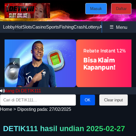
Masuk
Daftar
Lobby
Hot
Slots
Casino
Sports
Fishing
Crash
Lottery
Ayam
☰
Poker
Esport
Menu
ng Di DETIK111
Search
Clear input
for:
Home
>
Diposting pada: 27/02/2025
DETIK111 hasil undian 2025-02-27