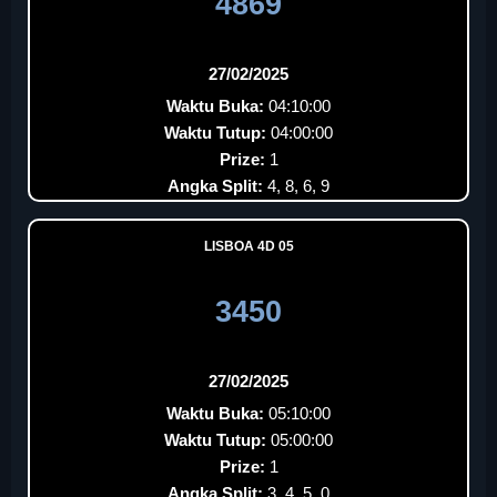
4869
27/02/2025
Waktu Buka:
04:10:00
Waktu Tutup:
04:00:00
Prize:
1
Angka Split:
4, 8, 6, 9
LISBOA 4D 05
3450
27/02/2025
Waktu Buka:
05:10:00
Waktu Tutup:
05:00:00
Prize:
1
Angka Split:
3, 4, 5, 0