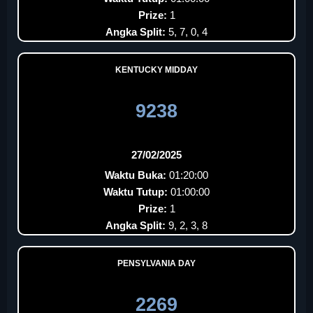
Prize:
1
Angka Split:
5, 7, 0, 4
KENTUCKY MIDDAY
9238
27/02/2025
Waktu Buka:
01:20:00
Waktu Tutup:
01:00:00
Prize:
1
Angka Split:
9, 2, 3, 8
PENSYLVANIA DAY
2269