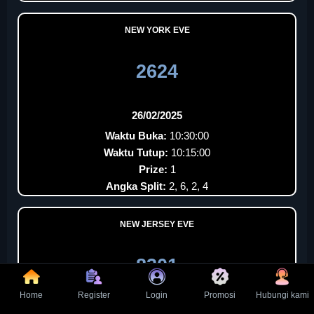
NEW YORK EVE
2624
26/02/2025
Waktu Buka:
10:30:00
Waktu Tutup:
10:15:00
Prize:
1
Angka Split:
2, 6, 2, 4
NEW JERSEY EVE
8301
Home
Register
Login
Promosi
Hubungi kami
26/02/2025