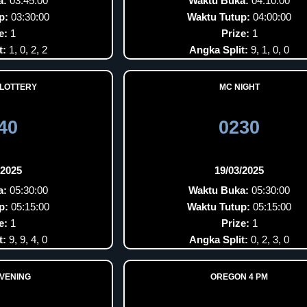
a:
03:45:00
Waktu Buka:
04:10:00
p:
03:30:00
Waktu Tutup:
04:00:00
e:
1
Prize:
1
t:
1, 0, 2, 2
Angka Split:
9, 1, 0, 0
LOTTERY
MC NIGHT
40
0230
/2025
19/03/2025
a:
05:30:00
Waktu Buka:
05:30:00
p:
05:15:00
Waktu Tutup:
05:15:00
e:
1
Prize:
1
t:
9, 9, 4, 0
Angka Split:
0, 2, 3, 0
VENING
OREGON 4 PM