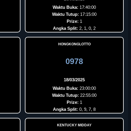
Waktu Buka:
17:40:00
Waktu Tutup:
17:15:00
Prize:
1
Angka Split:
2, 1, 0, 2
HONGKONGLOTTO
0978
18/03/2025
Waktu Buka:
23:00:00
Waktu Tutup:
22:55:00
Prize:
1
Angka Split:
0, 9, 7, 8
KENTUCKY MIDDAY