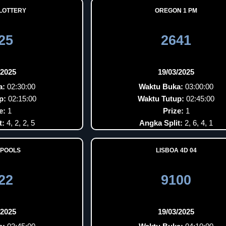
LOTTERY
OREGON 1 PM
25
2641
/2025
19/03/2025
a:
02:30:00
Waktu Buka:
03:00:00
p:
02:15:00
Waktu Tutup:
02:45:00
e:
1
Prize:
1
t:
4, 2, 2, 5
Angka Split:
2, 6, 4, 1
 POOLS
LISBOA 4D 04
22
9100
/2025
19/03/2025