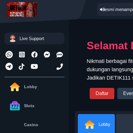
Pemberitahuan : Situs resmi menampilkan kategori game 
Live Support
Selamat 
Nikmati berbagai f
dukungan langsung
Jadikan DETIK111 s
Lobby
Daftar
Even
Slots
Lobby
Casino