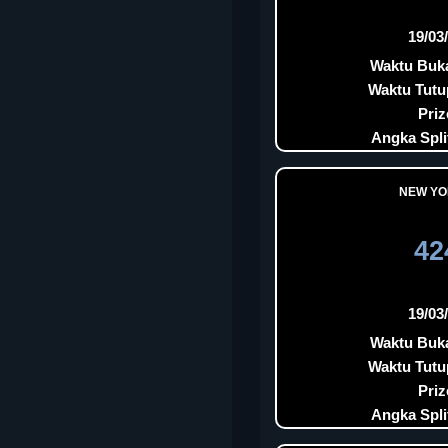
19/03
Waktu Buk
Waktu Tutu
Priz
Angka Spli
NEW YO
42
19/03
Waktu Buk
Waktu Tutu
Priz
Angka Spli