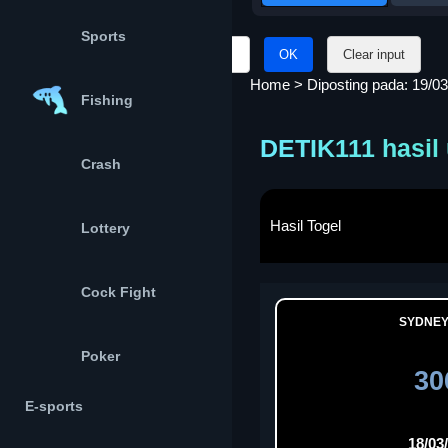
Sports
Search
Clear input
for:
Home
>
Diposting pada: 19/0
Fishing
DETIK111 hasil 
Crash
Hasil Togel
Lottery
Cock Fight
SYDNE
Poker
30
E-sports
18/03