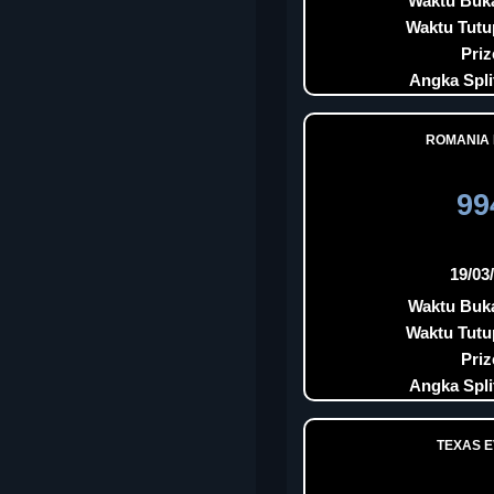
Waktu Buk
Waktu Tutu
Priz
Angka Spli
ROMANIA 
99
19/03
Waktu Buk
Waktu Tutu
Priz
Angka Spli
TEXAS E