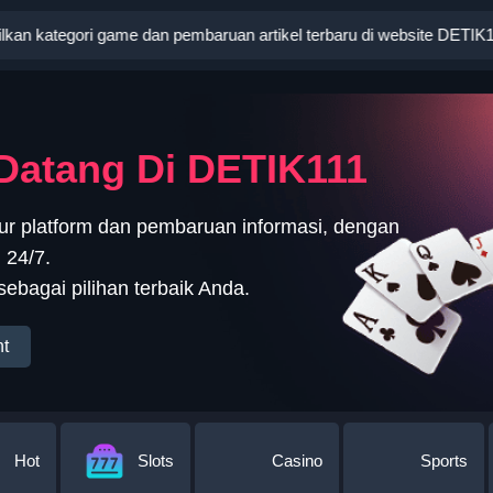
dan pembaruan artikel terbaru di website DETIK111
Datang Di
DETIK111
itur platform dan pembaruan informasi, dengan
 24/7.
ebagai pilihan terbaik Anda.
t
Hot
Slots
Casino
Sports