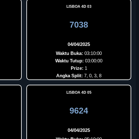
LISBOA 4D 03
7038
04/04/2025
Waktu Buka:
03:10:00
Waktu Tutup:
03:00:00
Prize:
1
Angka Split:
7, 0, 3, 8
LISBOA 4D 05
9624
04/04/2025