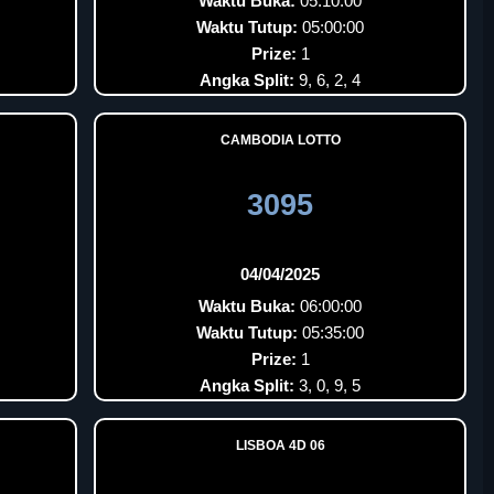
Waktu Buka:
05:10:00
Waktu Tutup:
05:00:00
Prize:
1
Angka Split:
9, 6, 2, 4
CAMBODIA LOTTO
3095
04/04/2025
Waktu Buka:
06:00:00
Waktu Tutup:
05:35:00
Prize:
1
Angka Split:
3, 0, 9, 5
LISBOA 4D 06