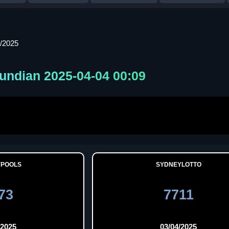
4/2025
undian 2025-04-04 00:09
YPOOLS
SYDNEYLOTTO
73
7711
/2025
03/04/2025