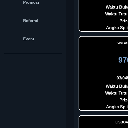
Promosi
Waktu Buk
Waktu Tutu
Referral
Priz
Angka Spli
Event
SINGA
97
03/04
Waktu Buk
Waktu Tutu
Priz
Angka Spli
LISBOA