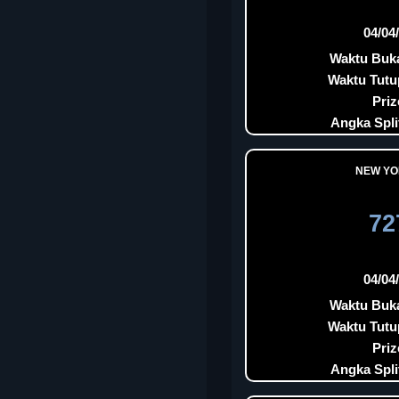
04/04
Waktu Buk
Waktu Tutu
Priz
Angka Spli
NEW YO
72
04/04
Waktu Buk
Waktu Tutu
Priz
Angka Spli