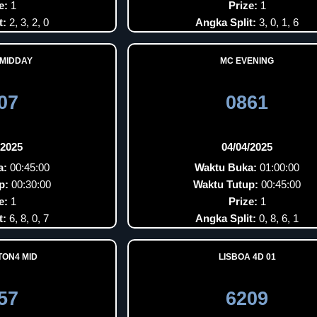
e:
1
Prize:
1
t:
2, 3, 2, 0
Angka Split:
3, 0, 1, 6
 MIDDAY
MC EVENING
07
0861
/2025
04/04/2025
a:
00:45:00
Waktu Buka:
01:00:00
p:
00:30:00
Waktu Tutup:
00:45:00
e:
1
Prize:
1
t:
6, 8, 0, 7
Angka Split:
0, 8, 6, 1
ON4 MID
LISBOA 4D 01
57
6209