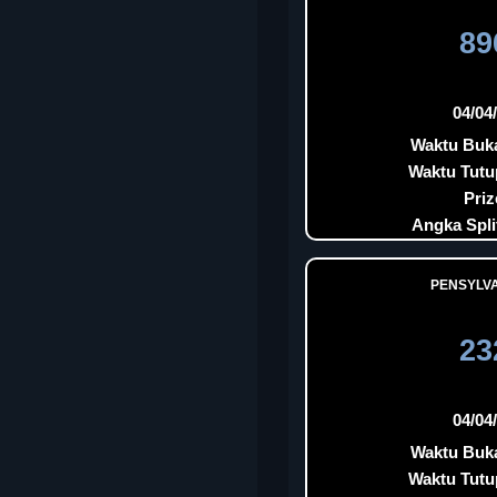
89
04/04
Waktu Buk
Waktu Tutu
Priz
Angka Spli
PENSYLVA
23
04/04
Waktu Buk
Waktu Tutu