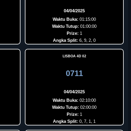
04/04/2025
Waktu Buka:
01:15:00
Waktu Tutup:
01:00:00
Prize:
1
Angka Split:
6, 9, 2, 0
LISBOA 4D 02
0711
04/04/2025
Waktu Buka:
02:10:00
Waktu Tutup:
02:00:00
Prize:
1
Angka Split:
0, 7, 1, 1