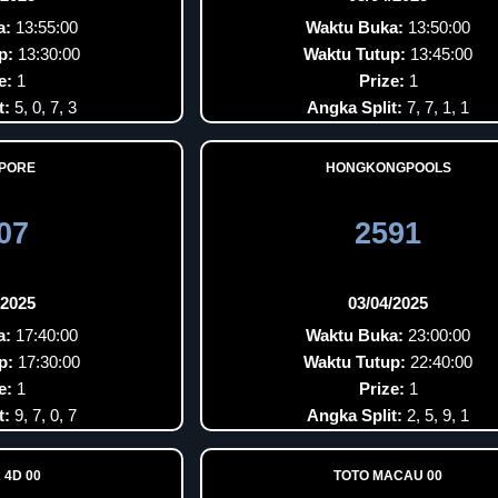
a:
13:55:00
Waktu Buka:
13:50:00
p:
13:30:00
Waktu Tutup:
13:45:00
e:
1
Prize:
1
t:
5, 0, 7, 3
Angka Split:
7, 7, 1, 1
PORE
HONGKONGPOOLS
07
2591
/2025
03/04/2025
a:
17:40:00
Waktu Buka:
23:00:00
p:
17:30:00
Waktu Tutup:
22:40:00
e:
1
Prize:
1
t:
9, 7, 0, 7
Angka Split:
2, 5, 9, 1
 4D 00
TOTO MACAU 00