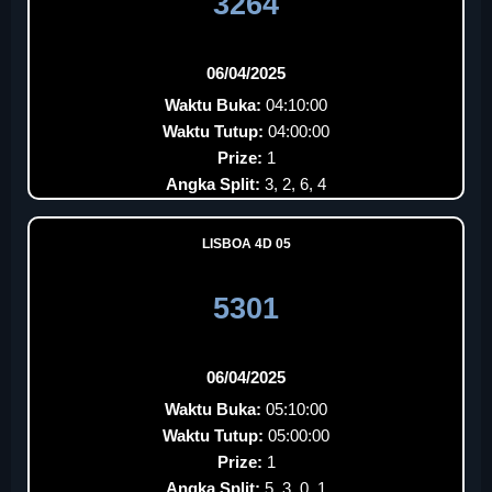
3264
06/04/2025
Waktu Buka:
04:10:00
Waktu Tutup:
04:00:00
Prize:
1
Angka Split:
3, 2, 6, 4
LISBOA 4D 05
5301
06/04/2025
Waktu Buka:
05:10:00
Waktu Tutup:
05:00:00
Prize:
1
Angka Split:
5, 3, 0, 1