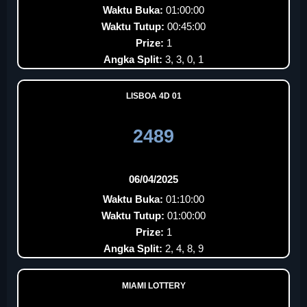
Waktu Buka:
01:00:00
Waktu Tutup:
00:45:00
Prize:
1
Angka Split:
3, 3, 0, 1
LISBOA 4D 01
2489
06/04/2025
Waktu Buka:
01:10:00
Waktu Tutup:
01:00:00
Prize:
1
Angka Split:
2, 4, 8, 9
MIAMI LOTTERY