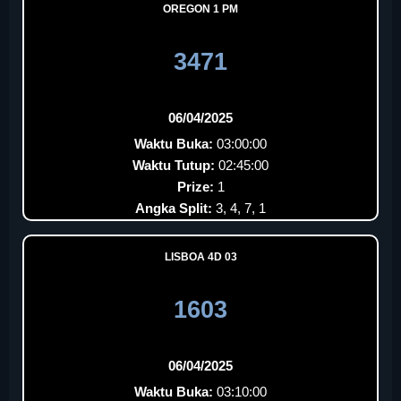
OREGON 1 PM
3471
06/04/2025
Waktu Buka:
03:00:00
Waktu Tutup:
02:45:00
Prize:
1
Angka Split:
3, 4, 7, 1
LISBOA 4D 03
1603
06/04/2025
Waktu Buka:
03:10:00