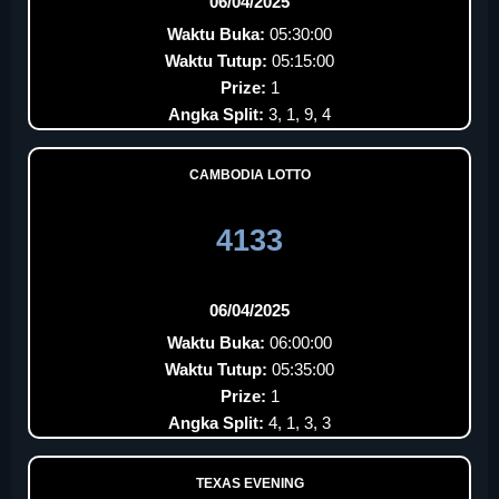
06/04/2025
Waktu Buka:
05:30:00
Waktu Tutup:
05:15:00
Prize:
1
Angka Split:
3, 1, 9, 4
CAMBODIA LOTTO
4133
06/04/2025
Waktu Buka:
06:00:00
Waktu Tutup:
05:35:00
Prize:
1
Angka Split:
4, 1, 3, 3
TEXAS EVENING