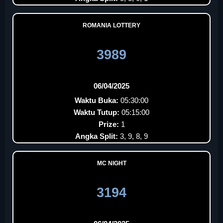
ROMANIA LOTTERY
3989
06/04/2025
Waktu Buka:
05:30:00
Waktu Tutup:
05:15:00
Prize:
1
Angka Split:
3, 9, 8, 9
MC NIGHT
3194