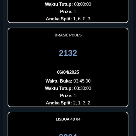
Waktu Tutup:
03:00:00
Prize:
1
Angka Split:
1, 6, 0, 3
BRASIL POOLS
2132
06/04/2025
Waktu Buka:
03:45:00
Waktu Tutup:
03:30:00
Prize:
1
Angka Split:
2, 1, 3, 2
LISBOA 4D 04