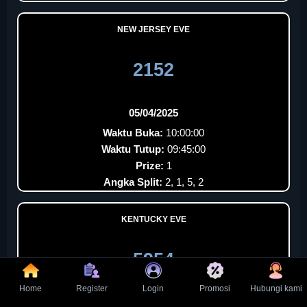
NEW JERSEY EVE
2152
05/04/2025
Waktu Buka:
10:00:00
Waktu Tutup:
09:45:00
Prize:
1
Angka Split:
2, 1, 5, 2
KENTUCKY EVE
5954
Home
Register
Login
Promosi
Hubungi kami
05/04/2025