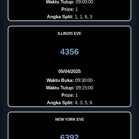
Waktu Tutup:
09:00:00
Prize:
1
Angka Split:
1, 1, 6, 3
ILLINOIS EVE
4356
05/04/2025
Waktu Buka:
09:30:00
Waktu Tutup:
09:15:00
Prize:
1
Angka Split:
4, 3, 5, 6
NEW YORK EVE
6392