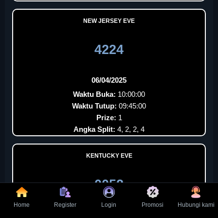
NEW JERSEY EVE
4224
06/04/2025
Waktu Buka:
10:00:00
Waktu Tutup:
09:45:00
Prize:
1
Angka Split:
4, 2, 2, 4
KENTUCKY EVE
0052
Home
Register
Login
Promosi
Hubungi kami
06/04/2025