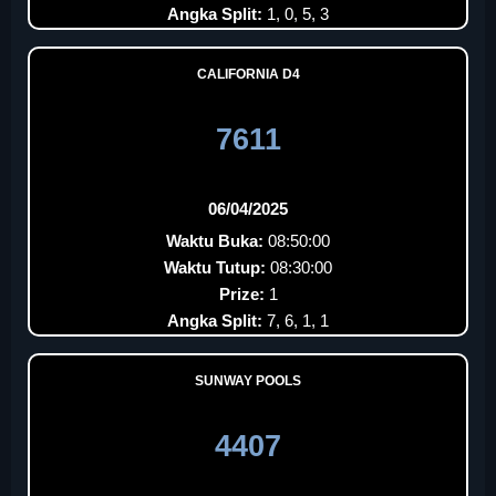
Angka Split:
1, 0, 5, 3
CALIFORNIA D4
7611
06/04/2025
Waktu Buka:
08:50:00
Waktu Tutup:
08:30:00
Prize:
1
Angka Split:
7, 6, 1, 1
SUNWAY POOLS
4407