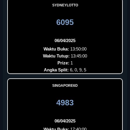
SYDNEYLOTTO
6095
06/04/2025
Waktu Buka:
13:50:00
Waktu Tutup:
13:45:00
Prize:
1
Angka Split:
6, 0, 9, 5
SINGAPORE6D
4983
06/04/2025
Waktu Buka:
17:40:00