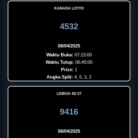
KANADA LOTTO
4532
06/04/2025
Waktu Buka:
07:15:00
Waktu Tutup:
06:45:00
Prize:
1
Angka Split:
4, 5, 3, 2
LISBOA 4D 07
9416
06/04/2025