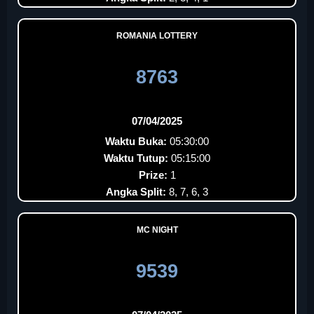
ROMANIA LOTTERY
8763
07/04/2025
Waktu Buka:
05:30:00
Waktu Tutup:
05:15:00
Prize:
1
Angka Split:
8, 7, 6, 3
MC NIGHT
9539