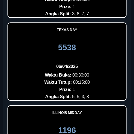
Prize:
1
Angka Split:
3, 8, 7, 7
TEXAS DAY
5538
06/04/2025
Waktu Buka:
00:30:00
Waktu Tutup:
00:15:00
Prize:
1
Angka Split:
5, 5, 3, 8
ILLINOIS MIDDAY
1196