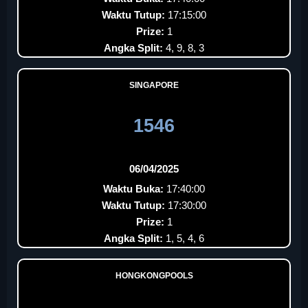
Waktu Tutup:
17:15:00
Prize:
1
Angka Split:
4, 9, 8, 3
SINGAPORE
1546
06/04/2025
Waktu Buka:
17:40:00
Waktu Tutup:
17:30:00
Prize:
1
Angka Split:
1, 5, 4, 6
HONGKONGPOOLS