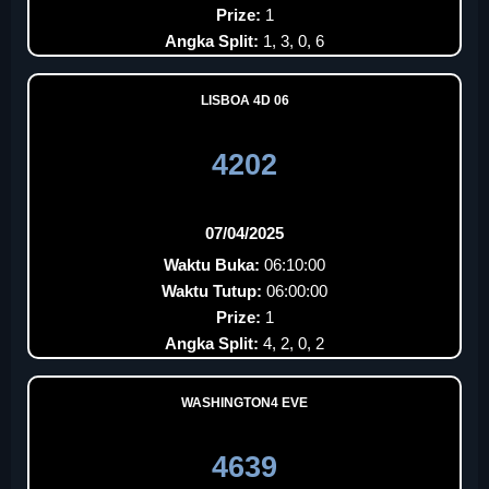
Prize:
1
Angka Split:
1, 3, 0, 6
LISBOA 4D 06
4202
07/04/2025
Waktu Buka:
06:10:00
Waktu Tutup:
06:00:00
Prize:
1
Angka Split:
4, 2, 0, 2
WASHINGTON4 EVE
4639