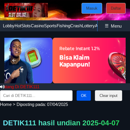
Masuk
Daftar
Lobby
Hot
Slots
Casino
Sports
Fishing
Crash
Lottery
Ayam
☰
Poker
Esport
Menu
ng Di DETIK111
Search
Clear input
for:
Home
>
Diposting pada: 07/04/2025
DETIK111 hasil undian 2025-04-07