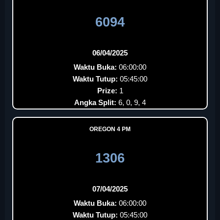
6094
06/04/2025
Waktu Buka:
06:00:00
Waktu Tutup:
05:45:00
Prize:
1
Angka Split:
6, 0, 9, 4
OREGON 4 PM
1306
07/04/2025
Waktu Buka:
06:00:00
Waktu Tutup:
05:45:00