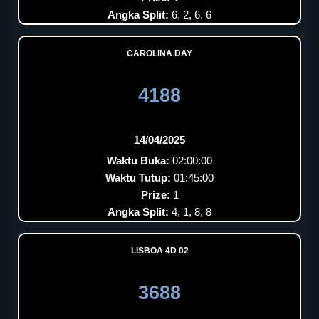
Angka Split:
6, 2, 6, 6
CAROLINA DAY
4188
14/04/2025
Waktu Buka:
02:00:00
Waktu Tutup:
01:45:00
Prize:
1
Angka Split:
4, 1, 8, 8
LISBOA 4D 02
3688