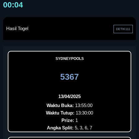
00:04
Hasil Togel
DETIK111
SYDNEYPOOLS
5367
13/04/2025
Waktu Buka:
13:55:00
Waktu Tutup:
13:30:00
Prize:
1
Angka Split:
5, 3, 6, 7