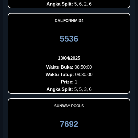
Angka Split:
5, 6, 2, 6
CALIFORNIA D4
5536
13/04/2025
Waktu Buka:
08:50:00
Waktu Tutup:
08:30:00
Prize:
1
Angka Split:
5, 5, 3, 6
SUNWAY POOLS
7692