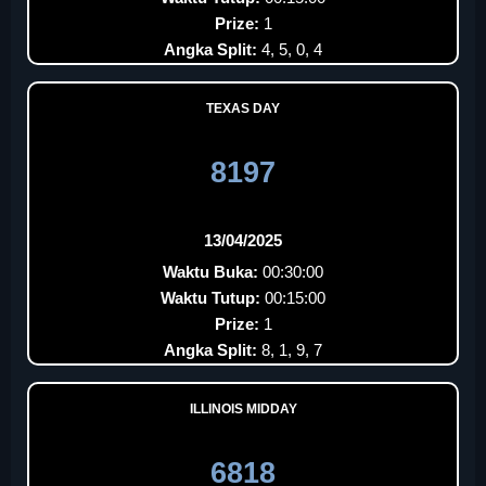
Prize:
1
Angka Split:
4, 5, 0, 4
TEXAS DAY
8197
13/04/2025
Waktu Buka:
00:30:00
Waktu Tutup:
00:15:00
Prize:
1
Angka Split:
8, 1, 9, 7
ILLINOIS MIDDAY
6818