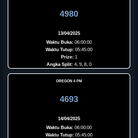
4980
13/04/2025
Waktu Buka:
06:00:00
Waktu Tutup:
05:45:00
Prize:
1
Angka Split:
4, 9, 8, 0
OREGON 4 PM
4693
14/04/2025
Waktu Buka:
06:00:00
Waktu Tutup:
05:45:00