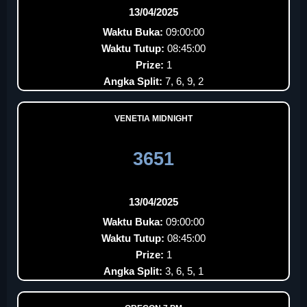
13/04/2025
Waktu Buka:
09:00:00
Waktu Tutup:
08:45:00
Prize:
1
Angka Split:
7, 6, 9, 2
VENETIA MIDNIGHT
3651
13/04/2025
Waktu Buka:
09:00:00
Waktu Tutup:
08:45:00
Prize:
1
Angka Split:
3, 6, 5, 1