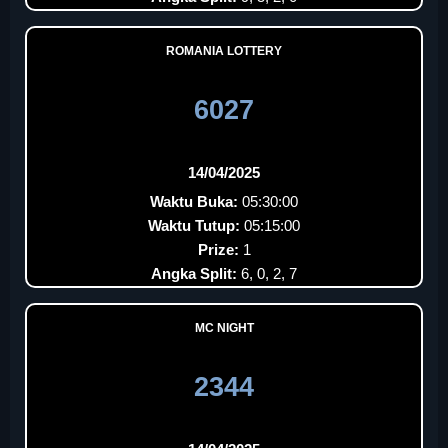
ROMANIA LOTTERY
6027
14/04/2025
Waktu Buka:
05:30:00
Waktu Tutup:
05:15:00
Prize:
1
Angka Split:
6, 0, 2, 7
MC NIGHT
2344