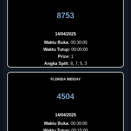
8753
14/04/2025
Waktu Buka:
00:30:00
Waktu Tutup:
00:00:00
Prize:
1
Angka Split:
8, 7, 5, 3
FLORIDA MIDDAY
4504
14/04/2025
Waktu Buka:
00:30:00
Waktu Tutup:
00:15:00