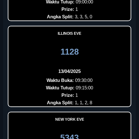
Waktu Tutup:
09:00:00
Prize:
1
Angka Split:
3, 3, 5, 0
ILLINOIS EVE
1128
13/04/2025
Waktu Buka:
09:30:00
Waktu Tutup:
09:15:00
Prize:
1
Angka Split:
1, 1, 2, 8
NEW YORK EVE
5343