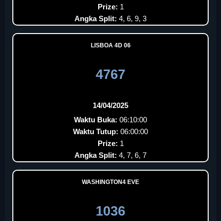
Prize:
1
Angka Split:
4, 6, 9, 3
LISBOA 4D 06
4767
14/04/2025
Waktu Buka:
06:10:00
Waktu Tutup:
06:00:00
Prize:
1
Angka Split:
4, 7, 6, 7
WASHINGTON4 EVE
1036