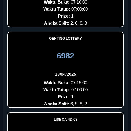
Waktu Buka:
07:10:00
Waktu Tutup:
07:00:00
Prize:
1
Angka Split:
2, 6, 8, 8
GENTING LOTTERY
6982
13/04/2025
Waktu Buka:
07:15:00
Waktu Tutup:
07:00:00
Prize:
1
Angka Split:
6, 9, 8, 2
LISBOA 4D 08