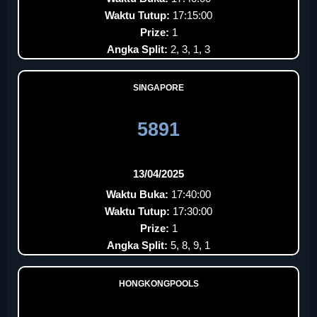
Waktu Tutup:
17:15:00
Prize:
1
Angka Split:
2, 3, 1, 3
SINGAPORE
5891
13/04/2025
Waktu Buka:
17:40:00
Waktu Tutup:
17:30:00
Prize:
1
Angka Split:
5, 8, 9, 1
HONGKONGPOOLS