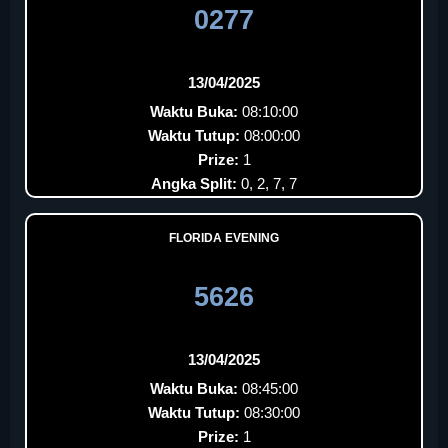
0277
13/04/2025
Waktu Buka:
08:10:00
Waktu Tutup:
08:00:00
Prize:
1
Angka Split:
0, 2, 7, 7
FLORIDA EVENING
5626
13/04/2025
Waktu Buka:
08:45:00
Waktu Tutup:
08:30:00
Prize:
1