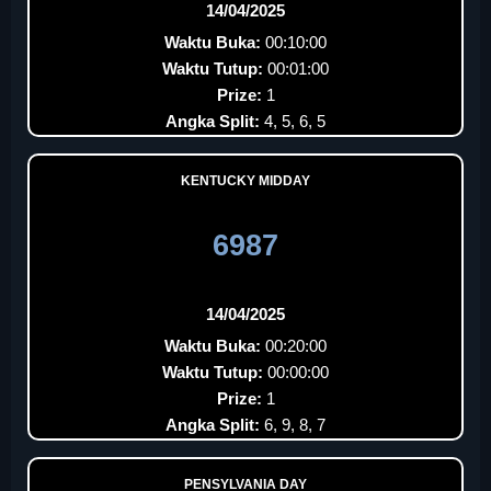
14/04/2025
Waktu Buka:
00:10:00
Waktu Tutup:
00:01:00
Prize:
1
Angka Split:
4, 5, 6, 5
KENTUCKY MIDDAY
6987
14/04/2025
Waktu Buka:
00:20:00
Waktu Tutup:
00:00:00
Prize:
1
Angka Split:
6, 9, 8, 7
PENSYLVANIA DAY