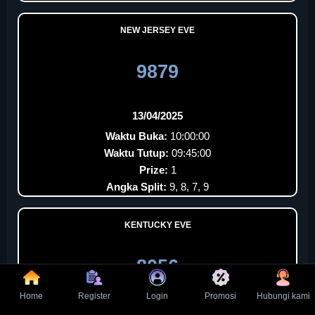
NEW JERSEY EVE
9879
13/04/2025
Waktu Buka:
10:00:00
Waktu Tutup:
09:45:00
Prize:
1
Angka Split:
9, 8, 7, 9
KENTUCKY EVE
8056
Home
Register
Login
Promosi
Hubungi kami
13/04/2025