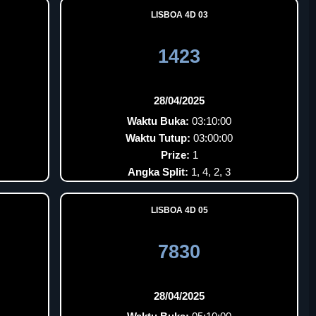
LISBOA 4D 03
1423
28/04/2025
Waktu Buka:
03:10:00
Waktu Tutup:
03:00:00
Prize:
1
Angka Split:
1, 4, 2, 3
LISBOA 4D 05
7830
28/04/2025