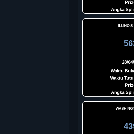
Priz
Angka Spli
ILLINOIS
56
28/04
Waktu Buk
Waktu Tutu
Priz
Angka Spli
WASHINGT
43