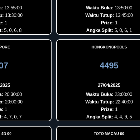
a:
13:55:00
Waktu Buka:
13:50:00
p:
13:30:00
Waktu Tutup:
13:45:00
e:
1
Prize:
1
t:
5, 0, 6, 8
Angka Split:
5, 0, 6, 1
PORE
HONGKONGPOOLS
07
4495
/2025
27/04/2025
a:
20:30:00
Waktu Buka:
23:00:00
p:
20:00:00
Waktu Tutup:
22:40:00
e:
1
Prize:
1
t:
4, 7, 0, 7
Angka Split:
4, 4, 9, 5
 4D 00
TOTO MACAU 00