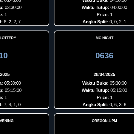
a:
03:45:00
Waktu Buka:
04:10:00
p:
03:30:00
Waktu Tutup:
04:00:00
e:
1
Prize:
1
t:
8, 2, 2, 7
Angka Split:
0, 0, 2, 1
LOTTERY
MC NIGHT
10
0636
/2025
28/04/2025
a:
05:30:00
Waktu Buka:
05:30:00
p:
05:15:00
Waktu Tutup:
05:15:00
e:
1
Prize:
1
t:
7, 4, 1, 0
Angka Split:
0, 6, 3, 6
VENING
OREGON 4 PM