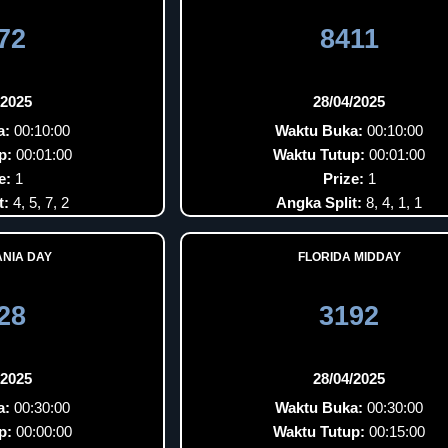
72
8411
/2025
28/04/2025
a:
00:10:00
Waktu Buka:
00:10:00
p:
00:01:00
Waktu Tutup:
00:01:00
e:
1
Prize:
1
t:
4, 5, 7, 2
Angka Split:
8, 4, 1, 1
NIA DAY
FLORIDA MIDDAY
28
3192
/2025
28/04/2025
a:
00:30:00
Waktu Buka:
00:30:00
p:
00:00:00
Waktu Tutup:
00:15:00