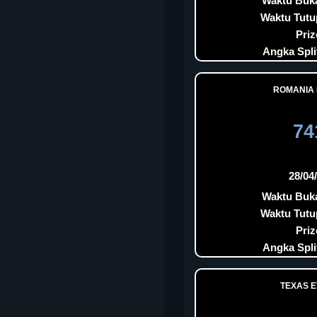
Waktu Buk
Waktu Tutu
Priz
Angka Spli
ROMANIA 
74
28/04
Waktu Buk
Waktu Tutu
Priz
Angka Spli
TEXAS E