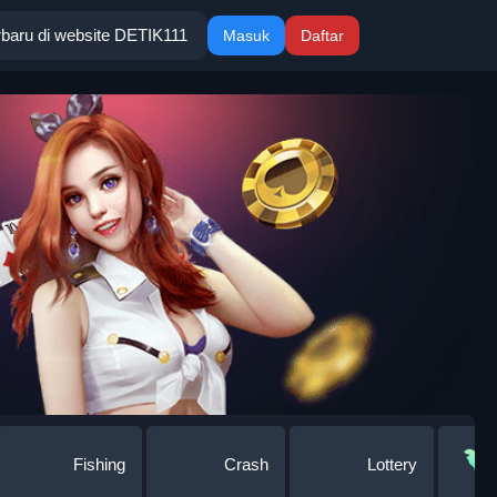
ETIK111
Masuk
Daftar
Fishing
Crash
Lottery