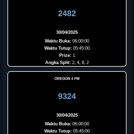
2482
30/04/2025
Waktu Buka:
06:00:00
Waktu Tutup:
05:45:00
Prize:
1
Angka Split:
2, 4, 8, 2
OREGON 4 PM
9324
30/04/2025
Waktu Buka:
06:00:00
Waktu Tutup:
05:45:00