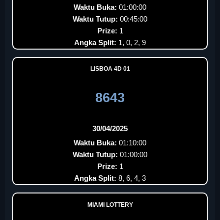
Waktu Buka:
01:00:00
Waktu Tutup:
00:45:00
Prize:
1
Angka Split:
1, 0, 2, 9
LISBOA 4D 01
8643
30/04/2025
Waktu Buka:
01:10:00
Waktu Tutup:
01:00:00
Prize:
1
Angka Split:
8, 6, 4, 3
MIAMI LOTTERY