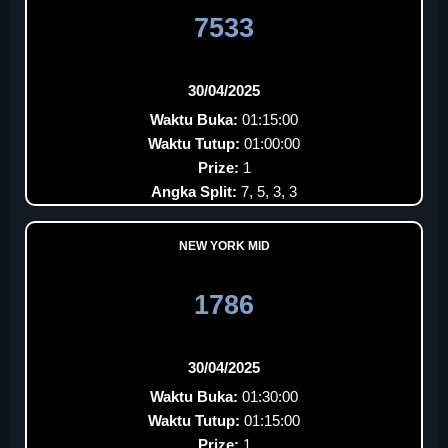
7533
30/04/2025
Waktu Buka:
01:15:00
Waktu Tutup:
01:00:00
Prize:
1
Angka Split:
7, 5, 3, 3
NEW YORK MID
1786
30/04/2025
Waktu Buka:
01:30:00
Waktu Tutup:
01:15:00
Prize:
1