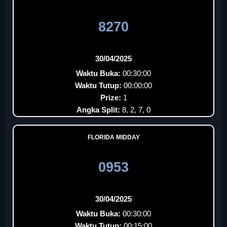
8270
30/04/2025
Waktu Buka:
00:30:00
Waktu Tutup:
00:00:00
Prize:
1
Angka Split:
8, 2, 7, 0
FLORIDA MIDDAY
0953
30/04/2025
Waktu Buka:
00:30:00
Waktu Tutup:
00:15:00