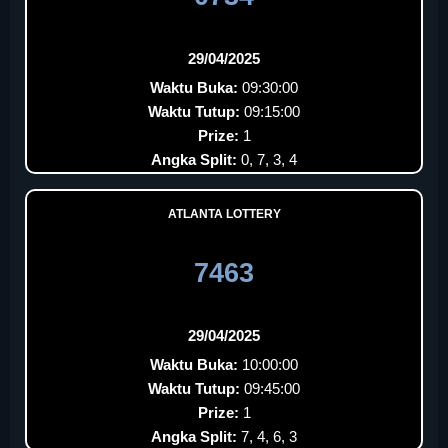
29/04/2025
Waktu Buka:
09:30:00
Waktu Tutup:
09:15:00
Prize:
1
Angka Split:
0, 7, 3, 4
ATLANTA LOTTERY
7463
29/04/2025
Waktu Buka:
10:00:00
Waktu Tutup:
09:45:00
Prize:
1
Angka Split:
7, 4, 6, 3