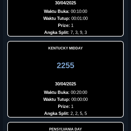
30/04/2025
Waktu Buka:
00:10:00
Waktu Tutup:
00:01:00
Prize:
1
Angka Split:
7, 3, 9, 3
KENTUCKY MIDDAY
2255
30/04/2025
Waktu Buka:
00:20:00
Waktu Tutup:
00:00:00
Prize:
1
Angka Split:
2, 2, 5, 5
PENSYLVANIA DAY