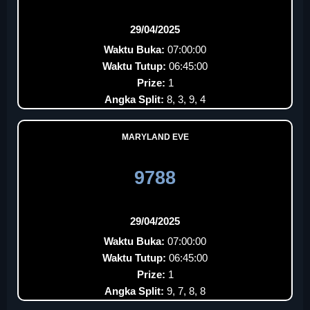
29/04/2025
Waktu Buka:
07:00:00
Waktu Tutup:
06:45:00
Prize:
1
Angka Split:
8, 3, 9, 4
MARYLAND EVE
9788
29/04/2025
Waktu Buka:
07:00:00
Waktu Tutup:
06:45:00
Prize:
1
Angka Split:
9, 7, 8, 8