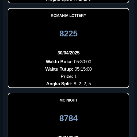
ROMANIA LOTTERY
8225
30/04/2025
Waktu Buka:
05:30:00
Waktu Tutup:
05:15:00
Prize:
1
Angka Split:
8, 2, 2, 5
MC NIGHT
8784