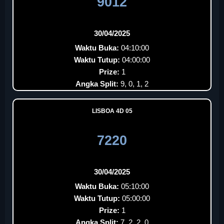
9012
30/04/2025
Waktu Buka:
04:10:00
Waktu Tutup:
04:00:00
Prize:
1
Angka Split:
9, 0, 1, 2
LISBOA 4D 05
7220
30/04/2025
Waktu Buka:
05:10:00
Waktu Tutup:
05:00:00
Prize:
1
Angka Split:
7, 2, 2, 0