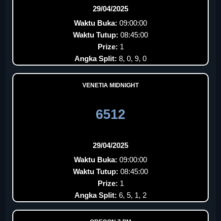
29/04/2025
Waktu Buka:
09:00:00
Waktu Tutup:
08:45:00
Prize:
1
Angka Split:
8, 0, 9, 0
VENETIA MIDNIGHT
6512
29/04/2025
Waktu Buka:
09:00:00
Waktu Tutup:
08:45:00
Prize:
1
Angka Split:
6, 5, 1, 2