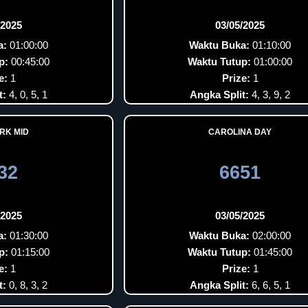
/2025
03/05/2025
a:
01:00:00
Waktu Buka:
01:10:00
p:
00:45:00
Waktu Tutup:
01:00:00
e:
1
Prize:
1
t:
4, 0, 5, 1
Angka Split:
4, 3, 9, 2
RK MID
CAROLINA DAY
32
6651
/2025
03/05/2025
a:
01:30:00
Waktu Buka:
02:00:00
p:
01:15:00
Waktu Tutup:
01:45:00
e:
1
Prize:
1
t:
0, 8, 3, 2
Angka Split:
6, 6, 5, 1