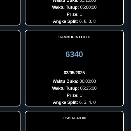
Waktu Buka:
05:10:00
Waktu Tutup:
05:00:00
Prize:
1
Angka Split:
6, 8, 0, 8
CAMBODIA LOTTO
6340
03/05/2025
Waktu Buka:
06:00:00
Waktu Tutup:
05:35:00
Prize:
1
Angka Split:
6, 3, 4, 0
LISBOA 4D 06