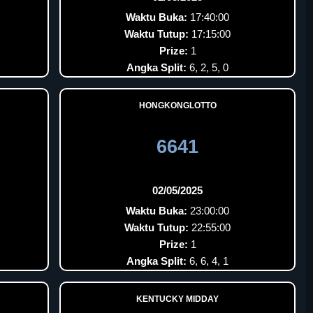
Waktu Buka:
17:40:00
Waktu Tutup:
17:15:00
Prize:
1
Angka Split:
6, 2, 5, 0
HONGKONGLOTTO
6641
02/05/2025
Waktu Buka:
23:00:00
Waktu Tutup:
22:55:00
Prize:
1
Angka Split:
6, 6, 4, 1
KENTUCKY MIDDAY