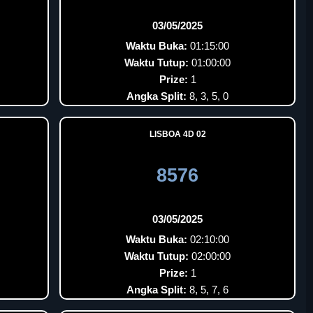
03/05/2025
Waktu Buka:
01:15:00
Waktu Tutup:
01:00:00
Prize:
1
Angka Split:
8, 3, 5, 0
LISBOA 4D 02
8576
03/05/2025
Waktu Buka:
02:10:00
Waktu Tutup:
02:00:00
Prize:
1
Angka Split:
8, 5, 7, 6