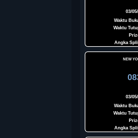
03/05
Waktu Buk
Waktu Tutu
Priz
Angka Spli
NEW YO
08
03/05
Waktu Buk
Waktu Tutu
Priz
Angka Spli