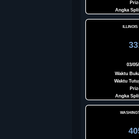
Priz
Angka Spli
ILLINOIS
33
03/05
Waktu Buk
Waktu Tutu
Priz
Angka Spli
WASHINGT
40