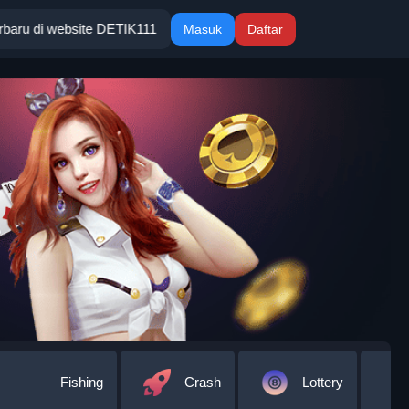
DETIK111
Masuk
Daftar
Fishing
Crash
Lottery