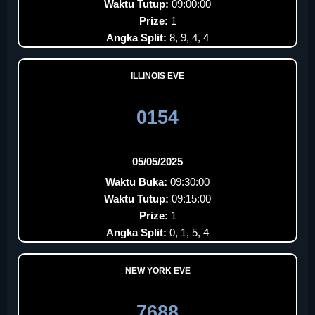
Waktu Tutup:
09:00:00
Prize:
1
Angka Split:
8, 9, 4, 4
ILLINOIS EVE
0154
05/05/2025
Waktu Buka:
09:30:00
Waktu Tutup:
09:15:00
Prize:
1
Angka Split:
0, 1, 5, 4
NEW YORK EVE
7688