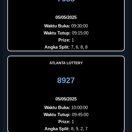
05/05/2025
Waktu Buka:
09:30:00
Waktu Tutup:
09:15:00
Prize:
1
Angka Split:
7, 6, 8, 8
ATLANTA LOTTERY
8927
05/05/2025
Waktu Buka:
10:00:00
Waktu Tutup:
09:45:00
Prize:
1
Angka Split:
8, 9, 2, 7