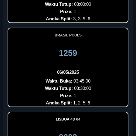
Waktu Tutup:
03:00:00
Prize:
1
Angka Split:
3, 3, 9, 6
BRASIL POOLS
1259
06/05/2025
Waktu Buka:
03:45:00
Waktu Tutup:
03:30:00
Prize:
1
Angka Split:
1, 2, 5, 9
LISBOA 4D 04