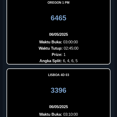
OREGON 1 PM
6465
06/05/2025
Waktu Buka:
03:00:00
Waktu Tutup:
02:45:00
Prize:
1
Angka Split:
6, 4, 6, 5
LISBOA 4D 03
3396
06/05/2025
Waktu Buka:
03:10:00