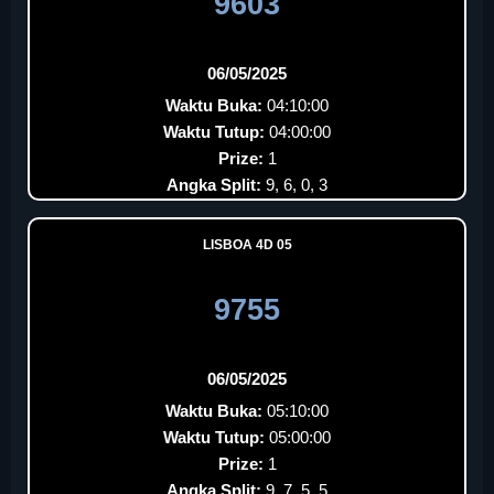
9603
06/05/2025
Waktu Buka:
04:10:00
Waktu Tutup:
04:00:00
Prize:
1
Angka Split:
9, 6, 0, 3
LISBOA 4D 05
9755
06/05/2025
Waktu Buka:
05:10:00
Waktu Tutup:
05:00:00
Prize:
1
Angka Split:
9, 7, 5, 5