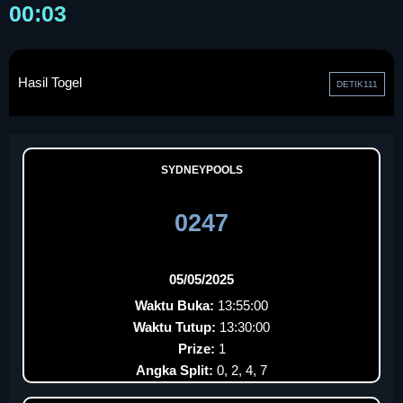
00:03
Hasil Togel
DETIK111
SYDNEYPOOLS
0247
05/05/2025
Waktu Buka:
13:55:00
Waktu Tutup:
13:30:00
Prize:
1
Angka Split:
0, 2, 4, 7