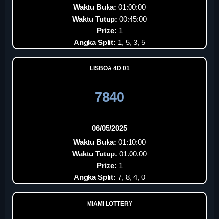
Waktu Buka:
01:00:00
Waktu Tutup:
00:45:00
Prize:
1
Angka Split:
1, 5, 3, 5
LISBOA 4D 01
7840
06/05/2025
Waktu Buka:
01:10:00
Waktu Tutup:
01:00:00
Prize:
1
Angka Split:
7, 8, 4, 0
MIAMI LOTTERY