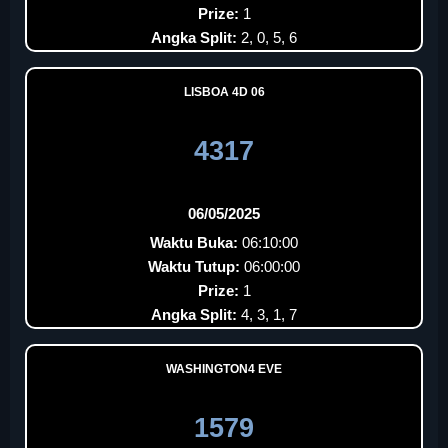
Prize:
1
Angka Split:
2, 0, 5, 6
LISBOA 4D 06
4317
06/05/2025
Waktu Buka:
06:10:00
Waktu Tutup:
06:00:00
Prize:
1
Angka Split:
4, 3, 1, 7
WASHINGTON4 EVE
1579