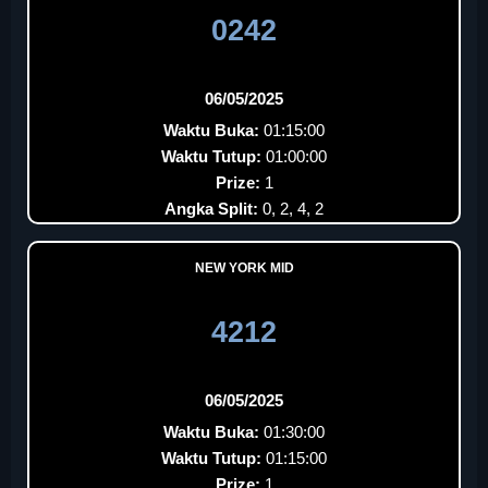
0242
06/05/2025
Waktu Buka:
01:15:00
Waktu Tutup:
01:00:00
Prize:
1
Angka Split:
0, 2, 4, 2
NEW YORK MID
4212
06/05/2025
Waktu Buka:
01:30:00
Waktu Tutup:
01:15:00
Prize:
1