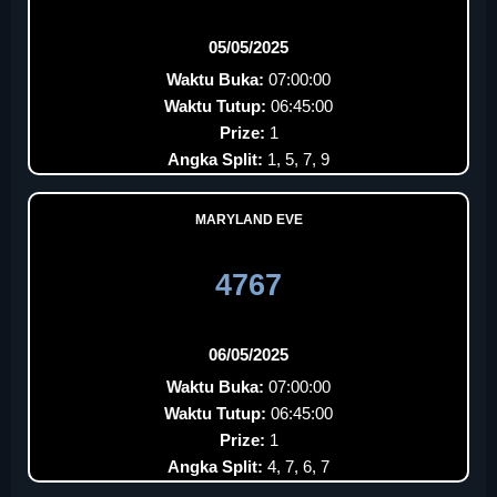
05/05/2025
Waktu Buka:
07:00:00
Waktu Tutup:
06:45:00
Prize:
1
Angka Split:
1, 5, 7, 9
MARYLAND EVE
4767
06/05/2025
Waktu Buka:
07:00:00
Waktu Tutup:
06:45:00
Prize:
1
Angka Split:
4, 7, 6, 7