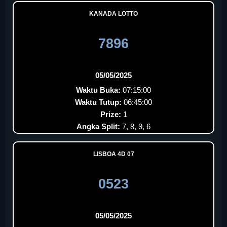
KANADA LOTTO
7896
05/05/2025
Waktu Buka:
07:15:00
Waktu Tutup:
06:45:00
Prize:
1
Angka Split:
7, 8, 9, 6
LISBOA 4D 07
0523
05/05/2025