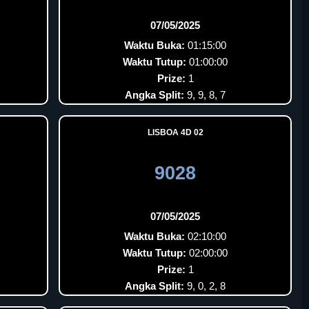
07/05/2025
Waktu Buka:
01:15:00
Waktu Tutup:
01:00:00
Prize:
1
Angka Split:
9, 9, 8, 7
LISBOA 4D 02
9028
07/05/2025
Waktu Buka:
02:10:00
Waktu Tutup:
02:00:00
Prize:
1
Angka Split:
9, 0, 2, 8