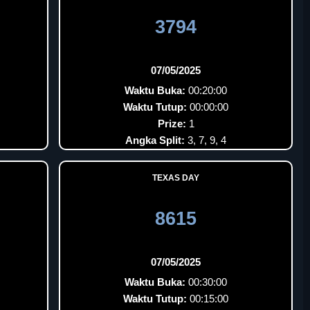
3794
07/05/2025
Waktu Buka:
00:20:00
Waktu Tutup:
00:00:00
Prize:
1
Angka Split:
3, 7, 9, 4
TEXAS DAY
8615
07/05/2025
Waktu Buka:
00:30:00
Waktu Tutup:
00:15:00