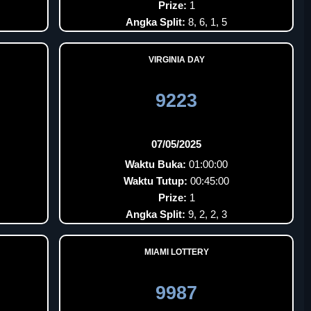
Prize:
1
Angka Split:
8, 6, 1, 5
VIRGINIA DAY
9223
07/05/2025
Waktu Buka:
01:00:00
Waktu Tutup:
00:45:00
Prize:
1
Angka Split:
9, 2, 2, 3
MIAMI LOTTERY
9987