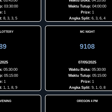
a:
03:45:00
Waktu Buka:
04:10:00
p:
03:30:00
Waktu Tutup:
04:00:00
e:
1
Prize:
1
t:
8, 3, 3, 5
Angka Split:
6, 3, 6, 4
LOTTERY
MC NIGHT
89
9108
/2025
07/05/2025
a:
05:30:00
Waktu Buka:
05:30:00
p:
05:15:00
Waktu Tutup:
05:15:00
e:
1
Prize:
1
t:
1, 1, 8, 9
Angka Split:
9, 1, 0, 8
VENING
OREGON 4 PM