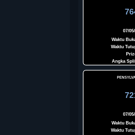
76
07/05
Waktu Buk
Waktu Tutu
Priz
Angka Spli
PENSYLVA
72
07/05
Waktu Buk
Waktu Tutu