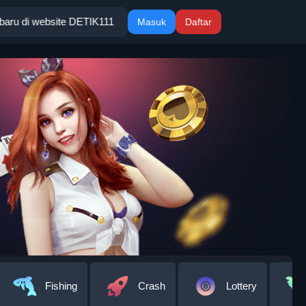
ETIK111
Masuk
Daftar
Fishing
Crash
Lottery