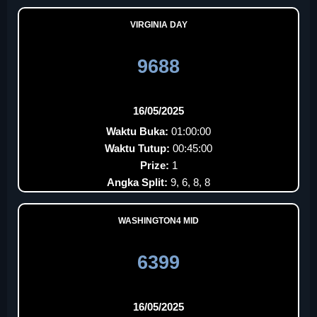
VIRGINIA DAY
9688
16/05/2025
Waktu Buka:
01:00:00
Waktu Tutup:
00:45:00
Prize:
1
Angka Split:
9, 6, 8, 8
WASHINGTON4 MID
6399
16/05/2025