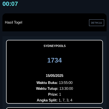
00:07
Hasil Togel
DETIK111
SYDNEYPOOLS
1734
15/05/2025
Waktu Buka:
13:55:00
Waktu Tutup:
13:30:00
Prize:
1
Angka Split:
1, 7, 3, 4