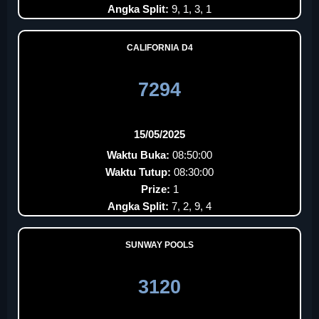
Angka Split:
9, 1, 3, 1
CALIFORNIA D4
7294
15/05/2025
Waktu Buka:
08:50:00
Waktu Tutup:
08:30:00
Prize:
1
Angka Split:
7, 2, 9, 4
SUNWAY POOLS
3120