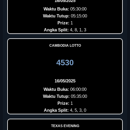
16/05/2025
Waktu Buka:
05:30:00
Waktu Tutup:
05:15:00
Prize:
1
Angka Split:
4, 8, 1, 3
CAMBODIA LOTTO
4530
16/05/2025
Waktu Buka:
06:00:00
Waktu Tutup:
05:35:00
Prize:
1
Angka Split:
4, 5, 3, 0
TEXAS EVENING