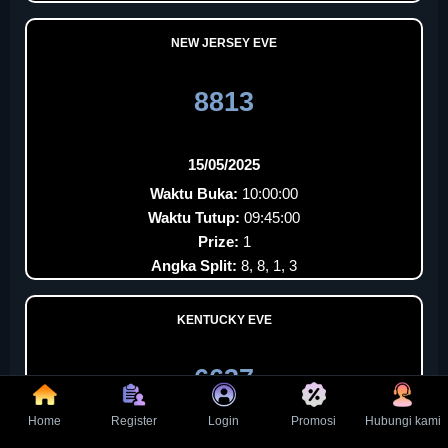
NEW JERSEY EVE
8813
15/05/2025
Waktu Buka:
10:00:00
Waktu Tutup:
09:45:00
Prize:
1
Angka Split:
8, 8, 1, 3
KENTUCKY EVE
6637
Home
Register
Login
Promosi
Hubungi kami
15/05/2025