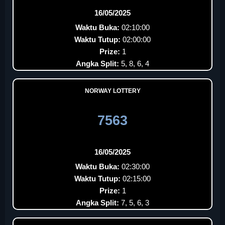
16/05/2025
Waktu Buka:
02:10:00
Waktu Tutup:
02:00:00
Prize:
1
Angka Split:
5, 8, 6, 4
NORWAY LOTTERY
7563
16/05/2025
Waktu Buka:
02:30:00
Waktu Tutup:
02:15:00
Prize:
1
Angka Split:
7, 5, 6, 3