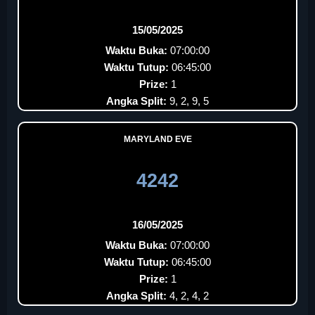
15/05/2025
Waktu Buka:
07:00:00
Waktu Tutup:
06:45:00
Prize:
1
Angka Split:
9, 2, 9, 5
MARYLAND EVE
4242
16/05/2025
Waktu Buka:
07:00:00
Waktu Tutup:
06:45:00
Prize:
1
Angka Split:
4, 2, 4, 2