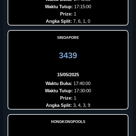
Waktu Tutup:
17:15:00
Prize:
1
Angka Split:
7, 6, 1, 0
SINGAPORE
3439
15/05/2025
Waktu Buka:
17:40:00
Waktu Tutup:
17:30:00
Prize:
1
Angka Split:
3, 4, 3, 9
HONGKONGPOOLS