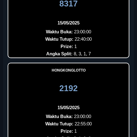
8317
15/05/2025
Waktu Buka:
23:00:00
Waktu Tutup:
22:40:00
Prize:
1
Angka Split:
8, 3, 1, 7
HONGKONGLOTTO
2192
15/05/2025
Waktu Buka:
23:00:00
Waktu Tutup:
22:55:00
Prize:
1