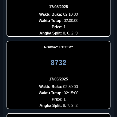
17/05/2025
Waktu Buka:
02:10:00
Waktu Tutup:
02:00:00
Prize:
1
Angka Split:
8, 6, 2, 9
NORWAY LOTTERY
8732
17/05/2025
Waktu Buka:
02:30:00
Waktu Tutup:
02:15:00
Prize:
1
Angka Split:
8, 7, 3, 2