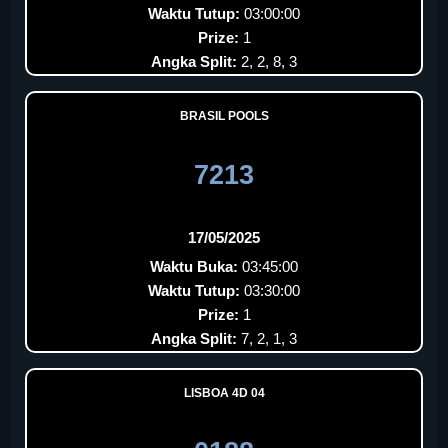
Waktu Tutup:
03:00:00
Prize:
1
Angka Split:
2, 2, 8, 3
BRASIL POOLS
7213
17/05/2025
Waktu Buka:
03:45:00
Waktu Tutup:
03:30:00
Prize:
1
Angka Split:
7, 2, 1, 3
LISBOA 4D 04