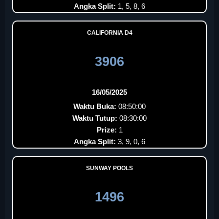
Angka Split:
1, 5, 8, 6
CALIFORNIA D4
3906
16/05/2025
Waktu Buka:
08:50:00
Waktu Tutup:
08:30:00
Prize:
1
Angka Split:
3, 9, 0, 6
SUNWAY POOLS
1496