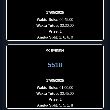
17/05/2025
Waktu Buka:
00:45:00
Waktu Tutup:
00:30:00
Prize:
1
Angka Split:
1, 6, 6, 0
MC EVENING
5518
17/05/2025
Waktu Buka:
01:00:00
Waktu Tutup:
00:45:00
Prize:
1
Angka Split:
5, 5, 1, 8