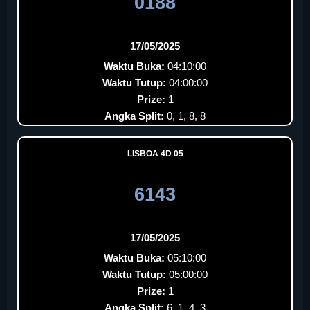
0188
17/05/2025
Waktu Buka:
04:10:00
Waktu Tutup:
04:00:00
Prize:
1
Angka Split:
0, 1, 8, 8
LISBOA 4D 05
6143
17/05/2025
Waktu Buka:
05:10:00
Waktu Tutup:
05:00:00
Prize:
1
Angka Split:
6, 1, 4, 3