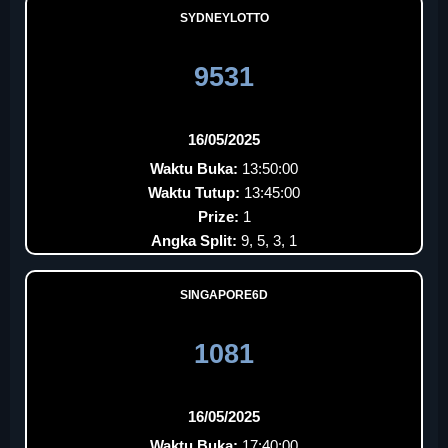
SYDNEYLOTTO
9531
16/05/2025
Waktu Buka:
13:50:00
Waktu Tutup:
13:45:00
Prize:
1
Angka Split:
9, 5, 3, 1
SINGAPORE6D
1081
16/05/2025
Waktu Buka:
17:40:00