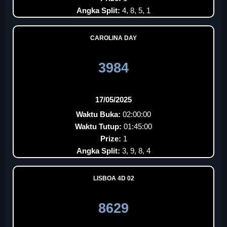
Angka Split:
4, 8, 5, 1
CAROLINA DAY
3984
17/05/2025
Waktu Buka:
02:00:00
Waktu Tutup:
01:45:00
Prize:
1
Angka Split:
3, 9, 8, 4
LISBOA 4D 02
8629