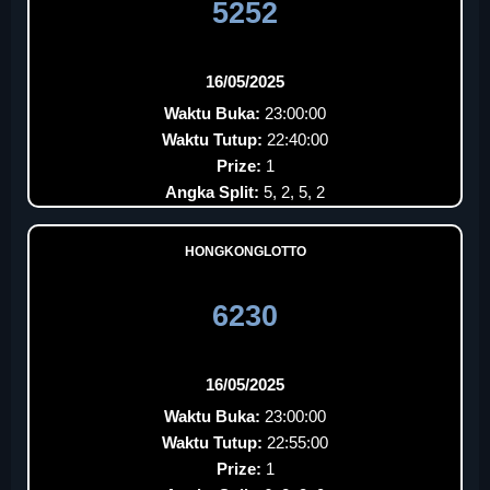
5252
16/05/2025
Waktu Buka:
23:00:00
Waktu Tutup:
22:40:00
Prize:
1
Angka Split:
5, 2, 5, 2
HONGKONGLOTTO
6230
16/05/2025
Waktu Buka:
23:00:00
Waktu Tutup:
22:55:00
Prize:
1