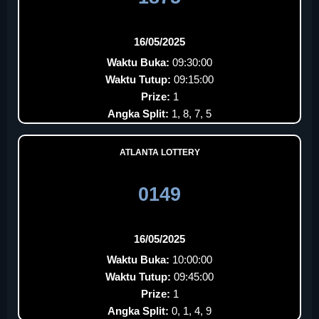
16/05/2025
Waktu Buka:
09:30:00
Waktu Tutup:
09:15:00
Prize:
1
Angka Split:
1, 8, 7, 5
ATLANTA LOTTERY
0149
16/05/2025
Waktu Buka:
10:00:00
Waktu Tutup:
09:45:00
Prize:
1
Angka Split:
0, 1, 4, 9