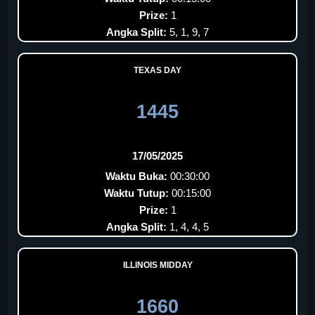
Prize:
1
Angka Split:
5, 1, 9, 7
TEXAS DAY
1445
17/05/2025
Waktu Buka:
00:30:00
Waktu Tutup:
00:15:00
Prize:
1
Angka Split:
1, 4, 4, 5
ILLINOIS MIDDAY
1660