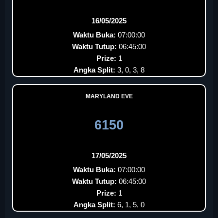
16/05/2025
Waktu Buka:
07:00:00
Waktu Tutup:
06:45:00
Prize:
1
Angka Split:
3, 0, 3, 8
MARYLAND EVE
6150
17/05/2025
Waktu Buka:
07:00:00
Waktu Tutup:
06:45:00
Prize:
1
Angka Split:
6, 1, 5, 0