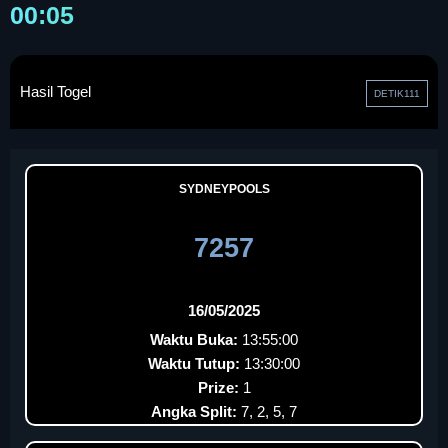
00:05
Hasil Togel
DETIK111
SYDNEYPOOLS
7257
16/05/2025
Waktu Buka:
13:55:00
Waktu Tutup:
13:30:00
Prize:
1
Angka Split:
7, 2, 5, 7