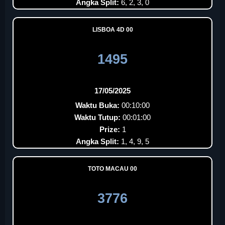
Angka Split:
6, 2, 3, 0
LISBOA 4D 00
1495
17/05/2025
Waktu Buka:
00:10:00
Waktu Tutup:
00:01:00
Prize:
1
Angka Split:
1, 4, 9, 5
TOTO MACAU 00
3776