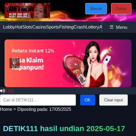
Masuk
Daftar
Lobby
Hot
Slots
Casino
Sports
Fishing
Crash
Lottery
Ayam
☰
Poker
Esport
Menu
Selamat Datang Di DETIK111
Search
Clear input
for:
Home
>
Diposting pada: 17/05/2025
DETIK111 hasil undian 2025-05-17