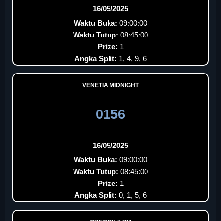
16/05/2025
Waktu Buka:
09:00:00
Waktu Tutup:
08:45:00
Prize:
1
Angka Split:
1, 4, 9, 6
VENETIA MIDNIGHT
0156
16/05/2025
Waktu Buka:
09:00:00
Waktu Tutup:
08:45:00
Prize:
1
Angka Split:
0, 1, 5, 6