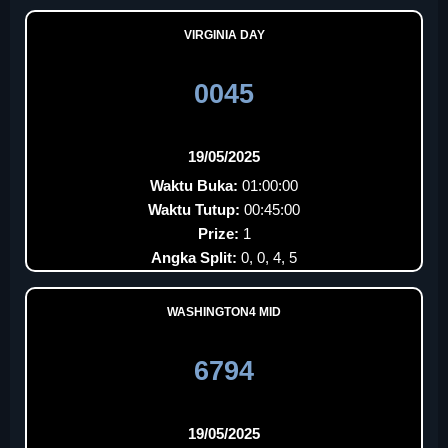
VIRGINIA DAY
0045
19/05/2025
Waktu Buka:
01:00:00
Waktu Tutup:
00:45:00
Prize:
1
Angka Split:
0, 0, 4, 5
WASHINGTON4 MID
6794
19/05/2025