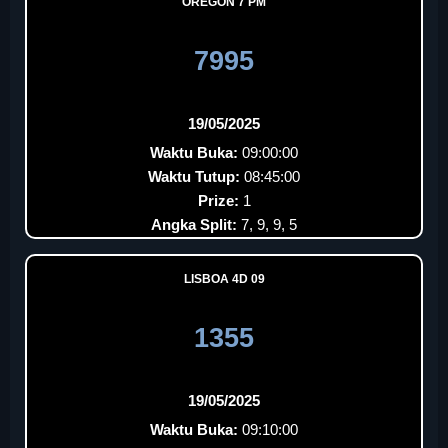
OREGON 7 PM
7995
19/05/2025
Waktu Buka:
09:00:00
Waktu Tutup:
08:45:00
Prize:
1
Angka Split:
7, 9, 9, 5
LISBOA 4D 09
1355
19/05/2025
Waktu Buka:
09:10:00