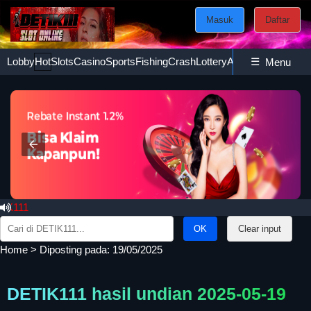
Masuk
Daftar
Lobby
Hot
Slots
Casino
Sports
Fishing
Crash
Lottery
Ayam
☰
Poker
Esport
Menu
Selamat Datang Di DETIK111
Search
Clear input
for:
Home
>
Diposting pada: 19/05/2025
DETIK111 hasil undian 2025-05-19