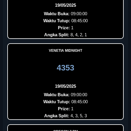
19/05/2025
Waktu Buka:
09:00:00
Waktu Tutup:
08:45:00
Prize:
1
Angka Split:
8, 4, 2, 1
VENETIA MIDNIGHT
4353
19/05/2025
Waktu Buka:
09:00:00
Waktu Tutup:
08:45:00
Prize:
1
Angka Split:
4, 3, 5, 3