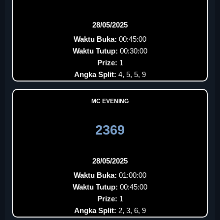
28/05/2025
Waktu Buka:
00:45:00
Waktu Tutup:
00:30:00
Prize:
1
Angka Split:
4, 5, 5, 9
MC EVENING
2369
28/05/2025
Waktu Buka:
01:00:00
Waktu Tutup:
00:45:00
Prize:
1
Angka Split:
2, 3, 6, 9