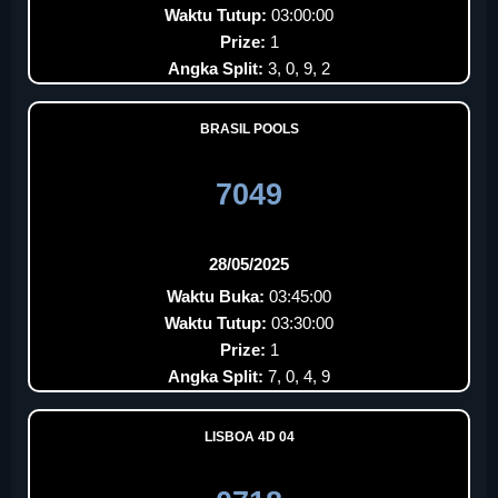
Waktu Tutup:
03:00:00
Prize:
1
Angka Split:
3, 0, 9, 2
BRASIL POOLS
7049
28/05/2025
Waktu Buka:
03:45:00
Waktu Tutup:
03:30:00
Prize:
1
Angka Split:
7, 0, 4, 9
LISBOA 4D 04