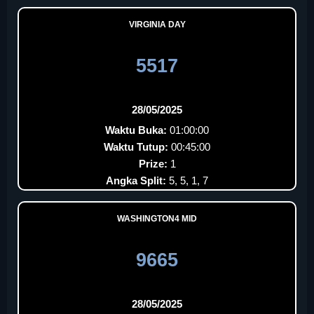
VIRGINIA DAY
5517
28/05/2025
Waktu Buka:
01:00:00
Waktu Tutup:
00:45:00
Prize:
1
Angka Split:
5, 5, 1, 7
WASHINGTON4 MID
9665
28/05/2025