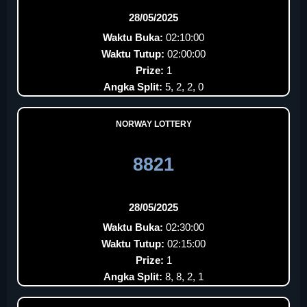
28/05/2025
Waktu Buka:
02:10:00
Waktu Tutup:
02:00:00
Prize:
1
Angka Split:
5, 2, 2, 0
NORWAY LOTTERY
8821
28/05/2025
Waktu Buka:
02:30:00
Waktu Tutup:
02:15:00
Prize:
1
Angka Split:
8, 8, 2, 1