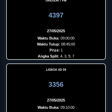
OREGON 7 PM
4397
27/05/2025
Waktu Buka:
09:00:00
Waktu Tutup:
08:45:00
Prize:
1
Angka Split:
4, 3, 9, 7
LISBOA 4D 09
3356
27/05/2025
Waktu Buka:
09:10:00