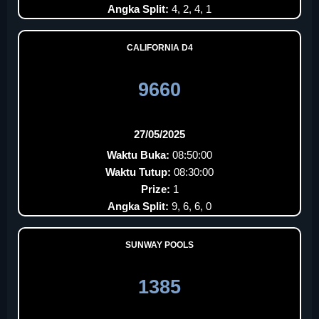
Angka Split:
4, 2, 4, 1
CALIFORNIA D4
9660
27/05/2025
Waktu Buka:
08:50:00
Waktu Tutup:
08:30:00
Prize:
1
Angka Split:
9, 6, 6, 0
SUNWAY POOLS
1385