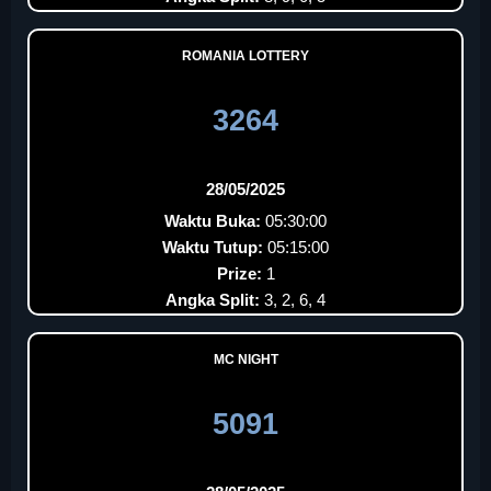
ROMANIA LOTTERY
3264
28/05/2025
Waktu Buka:
05:30:00
Waktu Tutup:
05:15:00
Prize:
1
Angka Split:
3, 2, 6, 4
MC NIGHT
5091