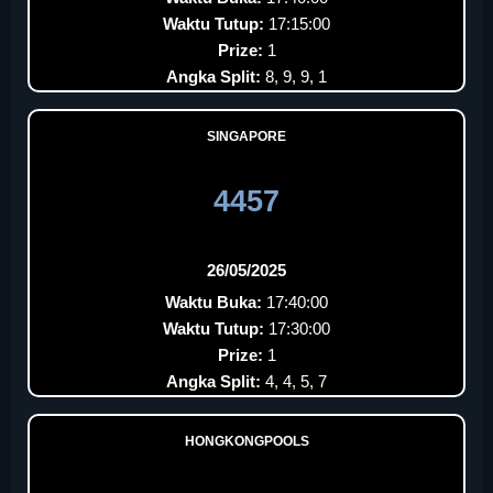
Waktu Tutup:
17:15:00
Prize:
1
Angka Split:
8, 9, 9, 1
SINGAPORE
4457
26/05/2025
Waktu Buka:
17:40:00
Waktu Tutup:
17:30:00
Prize:
1
Angka Split:
4, 4, 5, 7
HONGKONGPOOLS