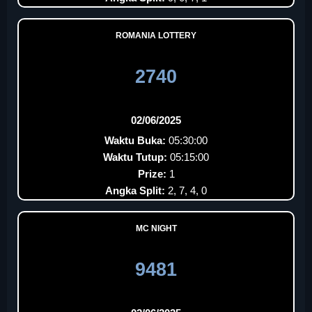
ROMANIA LOTTERY
2740
02/06/2025
Waktu Buka:
05:30:00
Waktu Tutup:
05:15:00
Prize:
1
Angka Split:
2, 7, 4, 0
MC NIGHT
9481