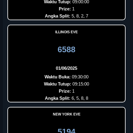
Waktu Tutup:
09:00:00
Prize:
1
Angka Split:
5, 8, 2, 7
ILLINOIS EVE
6588
01/06/2025
Waktu Buka:
09:30:00
Waktu Tutup:
09:15:00
Prize:
1
Angka Split:
6, 5, 8, 8
NEW YORK EVE
5194