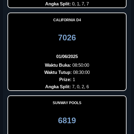
Angka Split:
0, 1, 7, 7
CALIFORNIA D4
7026
01/06/2025
Waktu Buka:
08:50:00
Waktu Tutup:
08:30:00
Prize:
1
Angka Split:
7, 0, 2, 6
SUNWAY POOLS
6819