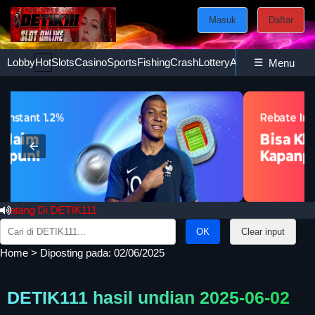
Masuk
Daftar
Lobby
Hot
Slots
Casino
Sports
Fishing
Crash
Lottery
Ayam
☰
Poker
Esport
Menu
ng Di DETIK111
Search
Clear input
for:
Home
>
Diposting pada: 02/06/2025
DETIK111 hasil undian 2025-06-02