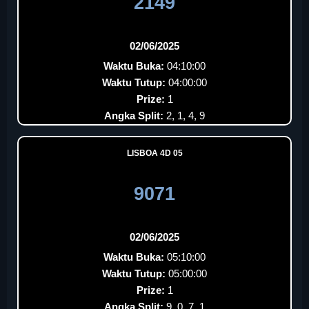
2149
02/06/2025
Waktu Buka:
04:10:00
Waktu Tutup:
04:00:00
Prize:
1
Angka Split:
2, 1, 4, 9
LISBOA 4D 05
9071
02/06/2025
Waktu Buka:
05:10:00
Waktu Tutup:
05:00:00
Prize:
1
Angka Split:
9, 0, 7, 1