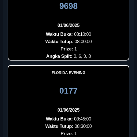
9698
01/06/2025
Waktu Buka:
08:10:00
Waktu Tutup:
08:00:00
Prize:
1
Angka Split:
9, 6, 9, 8
FLORIDA EVENING
0177
01/06/2025
Waktu Buka:
08:45:00
Waktu Tutup:
08:30:00
Prize:
1