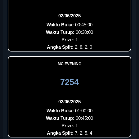
02/06/2025
Waktu Buka:
00:45:00
Waktu Tutup:
00:30:00
Prize:
1
Angka Split:
2, 8, 2, 0
MC EVENING
7254
02/06/2025
Waktu Buka:
01:00:00
Waktu Tutup:
00:45:00
Prize:
1
Angka Split:
7, 2, 5, 4