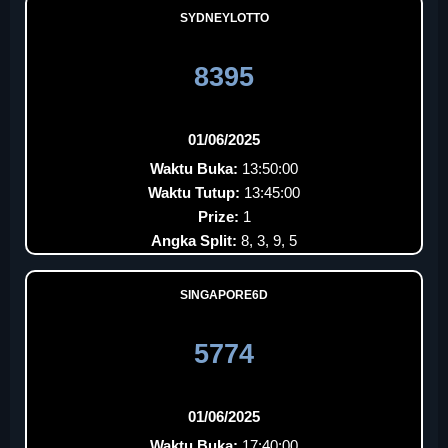
SYDNEYLOTTO
8395
01/06/2025
Waktu Buka:
13:50:00
Waktu Tutup:
13:45:00
Prize:
1
Angka Split:
8, 3, 9, 5
SINGAPORE6D
5774
01/06/2025
Waktu Buka:
17:40:00