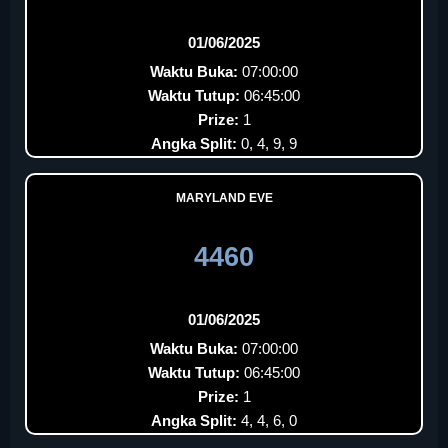
01/06/2025
Waktu Buka:
07:00:00
Waktu Tutup:
06:45:00
Prize:
1
Angka Split:
0, 4, 9, 9
MARYLAND EVE
4460
01/06/2025
Waktu Buka:
07:00:00
Waktu Tutup:
06:45:00
Prize:
1
Angka Split:
4, 4, 6, 0