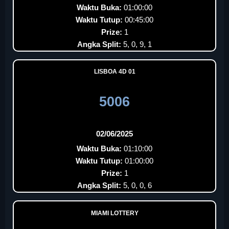
Waktu Buka:
01:00:00
Waktu Tutup:
00:45:00
Prize:
1
Angka Split:
5, 0, 9, 1
LISBOA 4D 01
5006
02/06/2025
Waktu Buka:
01:10:00
Waktu Tutup:
01:00:00
Prize:
1
Angka Split:
5, 0, 0, 6
MIAMI LOTTERY