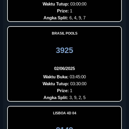
Waktu Tutup:
03:00:00
Prize:
1
Angka Split:
6, 4, 9, 7
BRASIL POOLS
3925
02/06/2025
Waktu Buka:
03:45:00
Waktu Tutup:
03:30:00
Prize:
1
Angka Split:
3, 9, 2, 5
LISBOA 4D 04