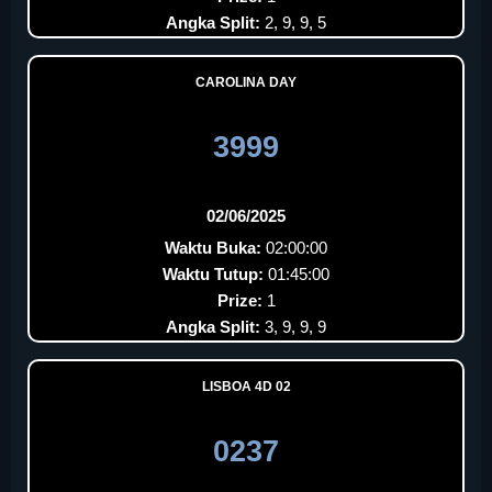
Angka Split:
2, 9, 9, 5
CAROLINA DAY
3999
02/06/2025
Waktu Buka:
02:00:00
Waktu Tutup:
01:45:00
Prize:
1
Angka Split:
3, 9, 9, 9
LISBOA 4D 02
0237