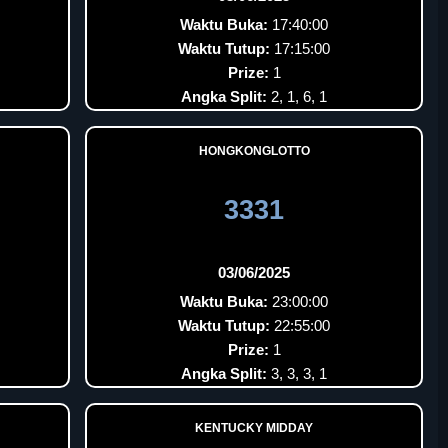
Waktu Buka:
17:40:00
Waktu Tutup:
17:15:00
Prize:
1
Angka Split:
2, 1, 6, 1
HONGKONGLOTTO
3331
03/06/2025
Waktu Buka:
23:00:00
Waktu Tutup:
22:55:00
Prize:
1
Angka Split:
3, 3, 3, 1
KENTUCKY MIDDAY