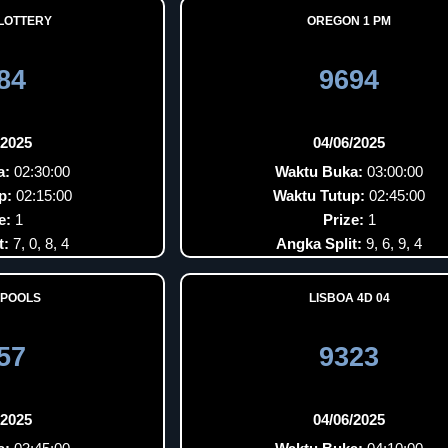
LOTTERY
OREGON 1 PM
84
9694
/2025
04/06/2025
a:
02:30:00
Waktu Buka:
03:00:00
p:
02:15:00
Waktu Tutup:
02:45:00
e:
1
Prize:
1
t:
7, 0, 8, 4
Angka Split:
9, 6, 9, 4
 POOLS
LISBOA 4D 04
57
9323
/2025
04/06/2025