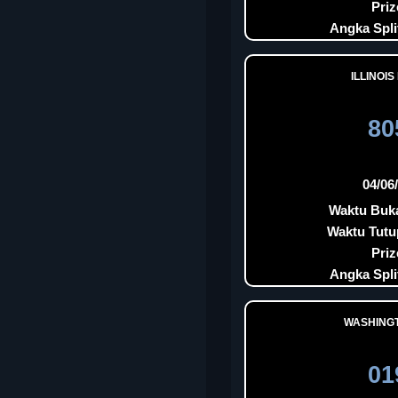
Priz
Angka Spli
ILLINOIS
80
04/06
Waktu Buk
Waktu Tutu
Priz
Angka Spli
WASHINGT
01