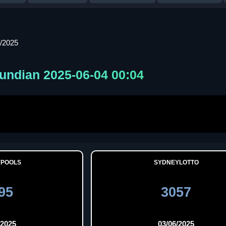
6/2025
undian 2025-06-04 00:04
YPOOLS
SYDNEYLOTTO
95
3057
/2025
03/06/2025