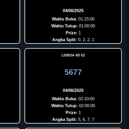
04/06/2025
Waktu Buka:
01:15:00
Waktu Tutup:
01:00:00
Prize:
1
Angka Split:
0, 2, 2, 1
LISBOA 4D 02
5677
04/06/2025
Waktu Buka:
02:10:00
Waktu Tutup:
02:00:00
Prize:
1
Angka Split:
5, 6, 7, 7