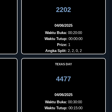
2202
04/06/2025
Waktu Buka:
00:20:00
Waktu Tutup:
00:00:00
Prize:
1
Angka Split:
2, 2, 0, 2
TEXAS DAY
4477
04/06/2025
Waktu Buka:
00:30:00
Waktu Tutup:
00:15:00