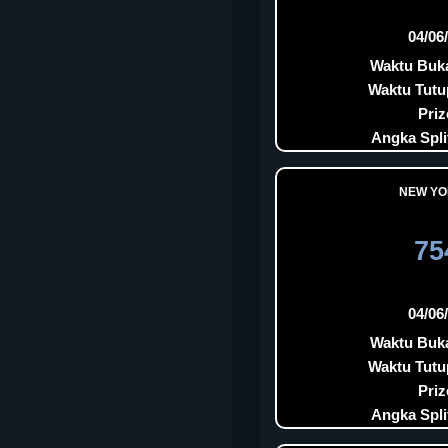
04/06
Waktu Buk
Waktu Tutu
Priz
Angka Spli
NEW YO
75
04/06
Waktu Buk
Waktu Tutu
Priz
Angka Spli