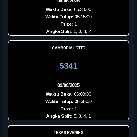
09/06/2025
Waktu Buka:
05:30:00
Waktu Tutup:
05:15:00
Prize:
1
Angka Split:
5, 9, 8, 2
CAMBODIA LOTTO
5341
09/06/2025
Waktu Buka:
06:00:00
Waktu Tutup:
05:35:00
Prize:
1
Angka Split:
5, 3, 4, 1
TEXAS EVENING