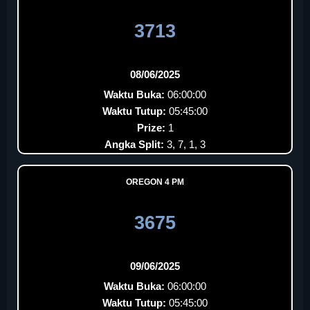
3713
08/06/2025
Waktu Buka:
06:00:00
Waktu Tutup:
05:45:00
Prize:
1
Angka Split:
3, 7, 1, 3
OREGON 4 PM
3675
09/06/2025
Waktu Buka:
06:00:00
Waktu Tutup:
05:45:00