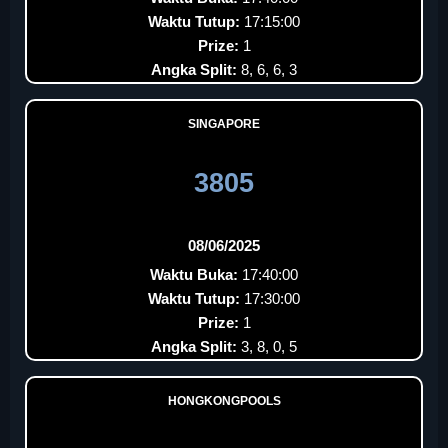
Waktu Tutup:
17:15:00
Prize:
1
Angka Split:
8, 6, 6, 3
SINGAPORE
3805
08/06/2025
Waktu Buka:
17:40:00
Waktu Tutup:
17:30:00
Prize:
1
Angka Split:
3, 8, 0, 5
HONGKONGPOOLS