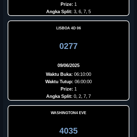
Prize:
1
Angka Split:
3, 6, 7, 5
LISBOA 4D 06
0277
09/06/2025
Waktu Buka:
06:10:00
Waktu Tutup:
06:00:00
Prize:
1
Angka Split:
0, 2, 7, 7
WASHINGTON4 EVE
4035