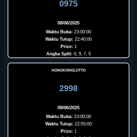
0975
08/06/2025
Waktu Buka:
23:00:00
Waktu Tutup:
22:40:00
Prize:
1
Angka Split:
0, 9, 7, 5
HONGKONGLOTTO
2998
08/06/2025
Waktu Buka:
23:00:00
Waktu Tutup:
22:55:00
Prize:
1