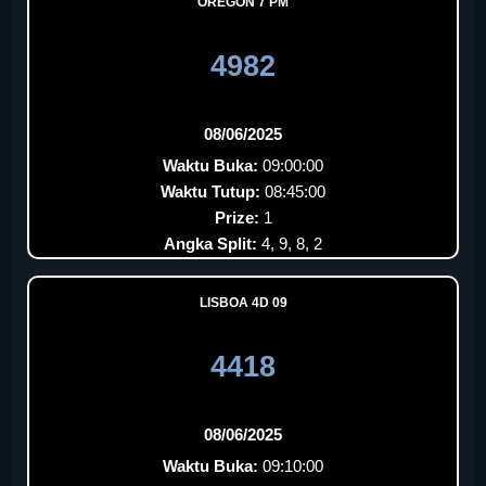
OREGON 7 PM
4982
08/06/2025
Waktu Buka:
09:00:00
Waktu Tutup:
08:45:00
Prize:
1
Angka Split:
4, 9, 8, 2
LISBOA 4D 09
4418
08/06/2025
Waktu Buka:
09:10:00