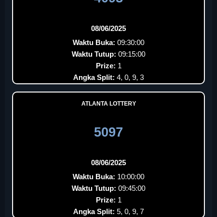
08/06/2025
Waktu Buka:
09:30:00
Waktu Tutup:
09:15:00
Prize:
1
Angka Split:
4, 0, 9, 3
ATLANTA LOTTERY
5097
08/06/2025
Waktu Buka:
10:00:00
Waktu Tutup:
09:45:00
Prize:
1
Angka Split:
5, 0, 9, 7