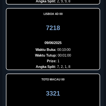
Angka Split:
2, 9, 9, 8
LISBOA 4D 00
7218
09/06/2025
Waktu Buka:
00:10:00
Waktu Tutup:
00:01:00
Prize:
1
Angka Split:
7, 2, 1, 8
TOTO MACAU 00
3321