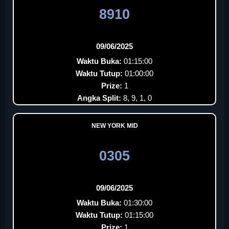
8910
09/06/2025
Waktu Buka:
01:15:00
Waktu Tutup:
01:00:00
Prize:
1
Angka Split:
8, 9, 1, 0
NEW YORK MID
0305
09/06/2025
Waktu Buka:
01:30:00
Waktu Tutup:
01:15:00
Prize:
1