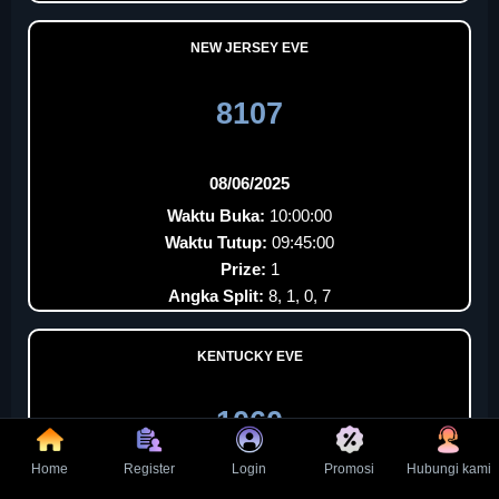
NEW JERSEY EVE
8107
08/06/2025
Waktu Buka:
10:00:00
Waktu Tutup:
09:45:00
Prize:
1
Angka Split:
8, 1, 0, 7
KENTUCKY EVE
1060
Home
Register
Login
Promosi
Hubungi kami
08/06/2025