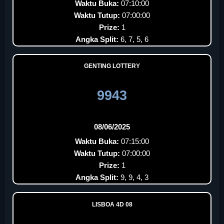
Waktu Buka:
07:10:00
Waktu Tutup:
07:00:00
Prize:
1
Angka Split:
6, 7, 5, 6
GENTING LOTTERY
9943
08/06/2025
Waktu Buka:
07:15:00
Waktu Tutup:
07:00:00
Prize:
1
Angka Split:
9, 9, 4, 3
LISBOA 4D 08