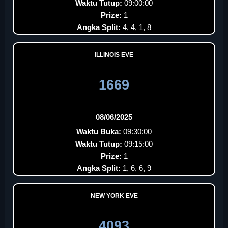
Waktu Tutup:
09:00:00
Prize:
1
Angka Split:
4, 4, 1, 8
ILLINOIS EVE
1669
08/06/2025
Waktu Buka:
09:30:00
Waktu Tutup:
09:15:00
Prize:
1
Angka Split:
1, 6, 6, 9
NEW YORK EVE
4093