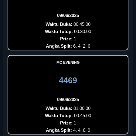
09/06/2025
Waktu Buka:
00:45:00
Waktu Tutup:
00:30:00
Prize:
1
Angka Split:
6, 4, 2, 6
MC EVENING
4469
09/06/2025
Waktu Buka:
01:00:00
Waktu Tutup:
00:45:00
Prize:
1
Angka Split:
4, 4, 6, 9