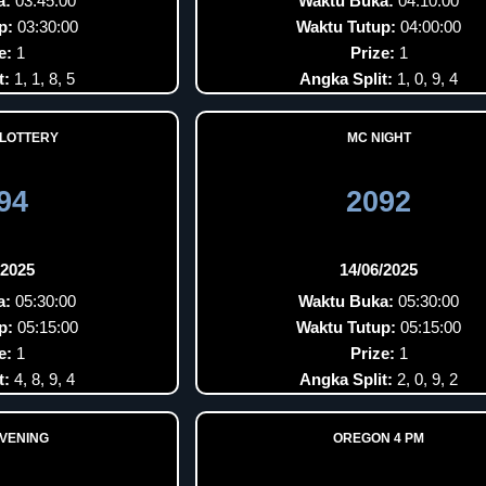
a:
03:45:00
Waktu Buka:
04:10:00
p:
03:30:00
Waktu Tutup:
04:00:00
e:
1
Prize:
1
t:
1, 1, 8, 5
Angka Split:
1, 0, 9, 4
LOTTERY
MC NIGHT
94
2092
/2025
14/06/2025
a:
05:30:00
Waktu Buka:
05:30:00
p:
05:15:00
Waktu Tutup:
05:15:00
e:
1
Prize:
1
t:
4, 8, 9, 4
Angka Split:
2, 0, 9, 2
VENING
OREGON 4 PM