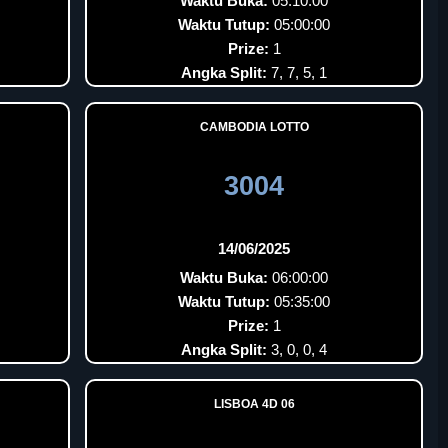
Waktu Buka:
05:10:00
Waktu Tutup:
05:00:00
Prize:
1
Angka Split:
7, 7, 5, 1
CAMBODIA LOTTO
3004
14/06/2025
Waktu Buka:
06:00:00
Waktu Tutup:
05:35:00
Prize:
1
Angka Split:
3, 0, 0, 4
LISBOA 4D 06