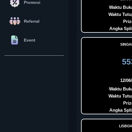
Promosi
Waktu Buk
Waktu Tutu
Referral
Priz
Angka Spli
Event
SINGA
55
12/06
Waktu Buk
Waktu Tutu
Priz
Angka Spli
LISBOA