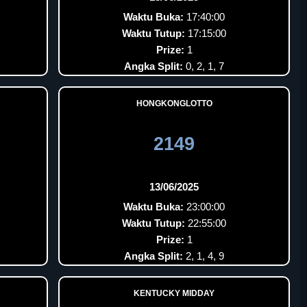
Waktu Buka:
17:40:00
Waktu Tutup:
17:15:00
Prize:
1
Angka Split:
0, 2, 1, 7
HONGKONGLOTTO
2149
13/06/2025
Waktu Buka:
23:00:00
Waktu Tutup:
22:55:00
Prize:
1
Angka Split:
2, 1, 4, 9
KENTUCKY MIDDAY