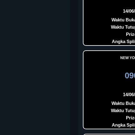
14/06
Waktu Buk
Waktu Tutu
Priz
Angka Spli
NEW YO
09
14/06
Waktu Buk
Waktu Tutu
Priz
Angka Spli