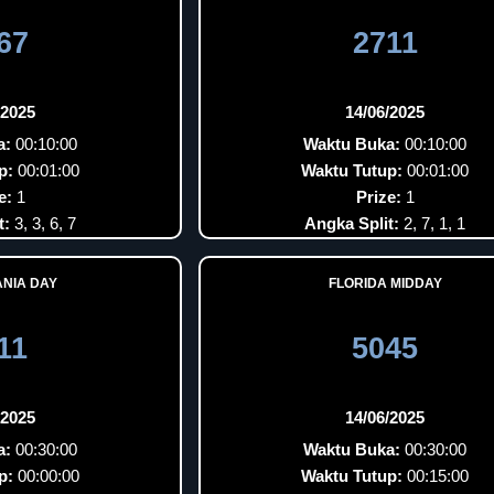
67
2711
/2025
14/06/2025
a:
00:10:00
Waktu Buka:
00:10:00
p:
00:01:00
Waktu Tutup:
00:01:00
e:
1
Prize:
1
t:
3, 3, 6, 7
Angka Split:
2, 7, 1, 1
NIA DAY
FLORIDA MIDDAY
11
5045
/2025
14/06/2025
a:
00:30:00
Waktu Buka:
00:30:00
p:
00:00:00
Waktu Tutup:
00:15:00