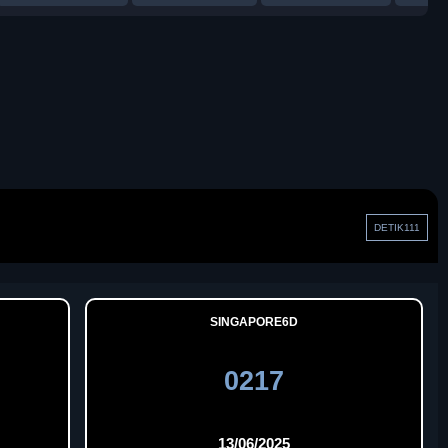
DETIK111
SINGAPORE6D
0217
13/06/2025