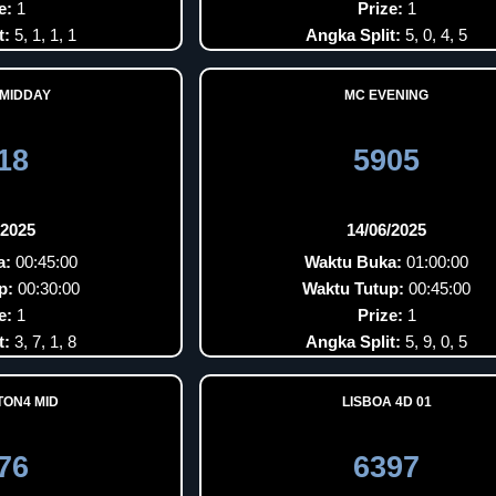
e:
1
Prize:
1
t:
5, 1, 1, 1
Angka Split:
5, 0, 4, 5
 MIDDAY
MC EVENING
18
5905
/2025
14/06/2025
a:
00:45:00
Waktu Buka:
01:00:00
p:
00:30:00
Waktu Tutup:
00:45:00
e:
1
Prize:
1
t:
3, 7, 1, 8
Angka Split:
5, 9, 0, 5
ON4 MID
LISBOA 4D 01
76
6397