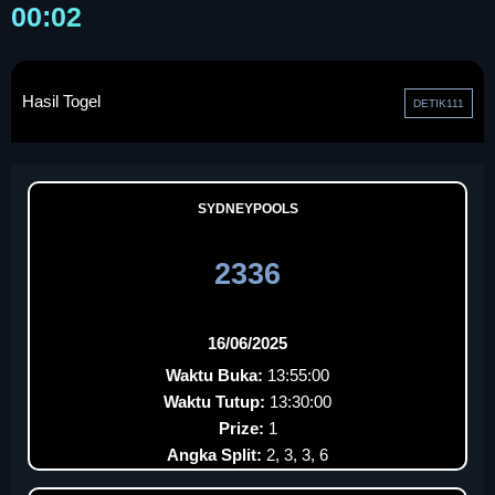
00:02
Hasil Togel
DETIK111
SYDNEYPOOLS
2336
16/06/2025
Waktu Buka:
13:55:00
Waktu Tutup:
13:30:00
Prize:
1
Angka Split:
2, 3, 3, 6