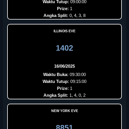
Waktu Tutup:
09:00:00
Prize:
1
Angka Split:
0, 4, 3, 8
ILLINOIS EVE
1402
16/06/2025
Waktu Buka:
09:30:00
Waktu Tutup:
09:15:00
Prize:
1
Angka Split:
1, 4, 0, 2
NEW YORK EVE
8851