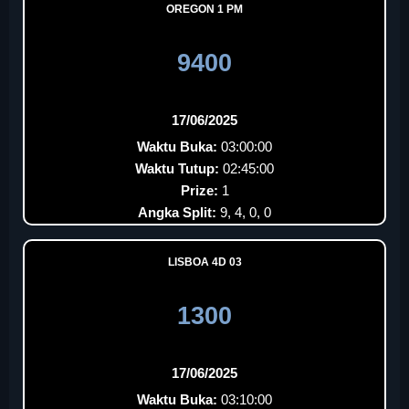
OREGON 1 PM
9400
17/06/2025
Waktu Buka:
03:00:00
Waktu Tutup:
02:45:00
Prize:
1
Angka Split:
9, 4, 0, 0
LISBOA 4D 03
1300
17/06/2025
Waktu Buka:
03:10:00