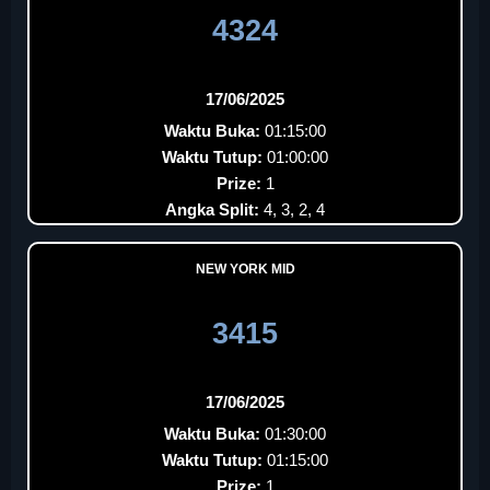
4324
17/06/2025
Waktu Buka:
01:15:00
Waktu Tutup:
01:00:00
Prize:
1
Angka Split:
4, 3, 2, 4
NEW YORK MID
3415
17/06/2025
Waktu Buka:
01:30:00
Waktu Tutup:
01:15:00
Prize:
1