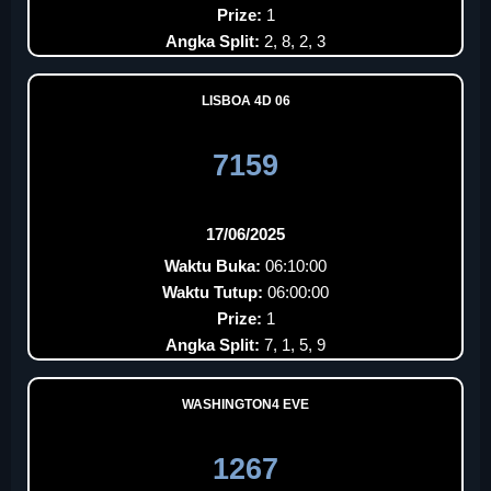
Prize:
1
Angka Split:
2, 8, 2, 3
LISBOA 4D 06
7159
17/06/2025
Waktu Buka:
06:10:00
Waktu Tutup:
06:00:00
Prize:
1
Angka Split:
7, 1, 5, 9
WASHINGTON4 EVE
1267