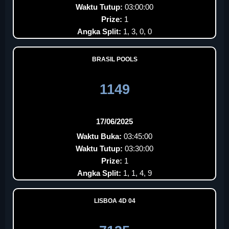
Waktu Tutup:
03:00:00
Prize:
1
Angka Split:
1, 3, 0, 0
BRASIL POOLS
1149
17/06/2025
Waktu Buka:
03:45:00
Waktu Tutup:
03:30:00
Prize:
1
Angka Split:
1, 1, 4, 9
LISBOA 4D 04