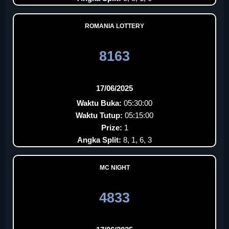
ROMANIA LOTTERY
8163
17/06/2025
Waktu Buka:
05:30:00
Waktu Tutup:
05:15:00
Prize:
1
Angka Split:
8, 1, 6, 3
MC NIGHT
4833