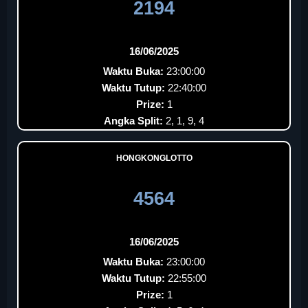
2194
16/06/2025
Waktu Buka:
23:00:00
Waktu Tutup:
22:40:00
Prize:
1
Angka Split:
2, 1, 9, 4
HONGKONGLOTTO
4564
16/06/2025
Waktu Buka:
23:00:00
Waktu Tutup:
22:55:00
Prize:
1