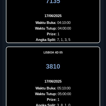
7135
17/06/2025
Waktu Buka:
04:10:00
Waktu Tutup:
04:00:00
Prize:
1
Angka Split:
7, 1, 3, 5
LISBOA 4D 05
3810
17/06/2025
Waktu Buka:
05:10:00
Waktu Tutup:
05:00:00
Prize:
1
Angka Split:
3, 8, 1, 0