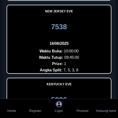
NEW JERSEY EVE
7538
16/06/2025
Waktu Buka:
10:00:00
Waktu Tutup:
09:45:00
Prize:
1
Angka Split:
7, 5, 3, 8
KENTUCKY EVE
5986
Home
Register
Login
Promosi
Hubungi kami
16/06/2025