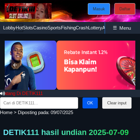
Masuk
Daftar
Lobby
Hot
Slots
Casino
Sports
Fishing
Crash
Lottery
Ayam
☰
Poker
Esport
Menu
ng Di DETIK111
Search
Clear input
for:
Home
>
Diposting pada: 09/07/2025
DETIK111 hasil undian 2025-07-09