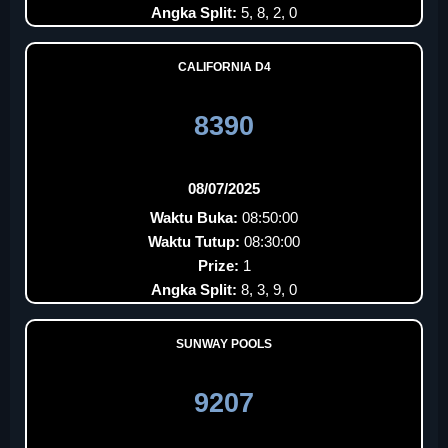
Angka Split:
5, 8, 2, 0
CALIFORNIA D4
8390
08/07/2025
Waktu Buka:
08:50:00
Waktu Tutup:
08:30:00
Prize:
1
Angka Split:
8, 3, 9, 0
SUNWAY POOLS
9207