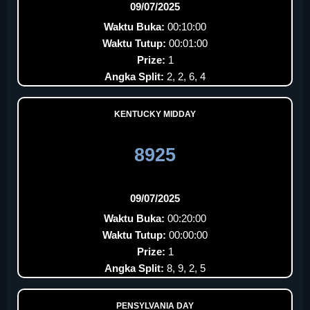
09/07/2025
Waktu Buka:
00:10:00
Waktu Tutup:
00:01:00
Prize:
1
Angka Split:
2, 2, 6, 4
KENTUCKY MIDDAY
8925
09/07/2025
Waktu Buka:
00:20:00
Waktu Tutup:
00:00:00
Prize:
1
Angka Split:
8, 9, 2, 5
PENSYLVANIA DAY