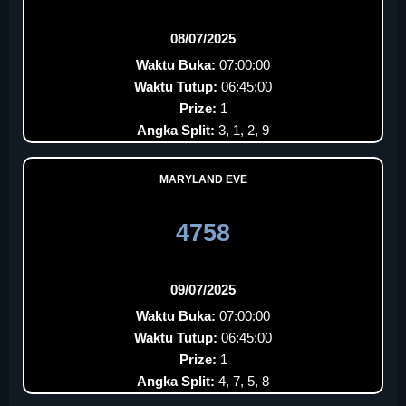
08/07/2025
Waktu Buka:
07:00:00
Waktu Tutup:
06:45:00
Prize:
1
Angka Split:
3, 1, 2, 9
MARYLAND EVE
4758
09/07/2025
Waktu Buka:
07:00:00
Waktu Tutup:
06:45:00
Prize:
1
Angka Split:
4, 7, 5, 8