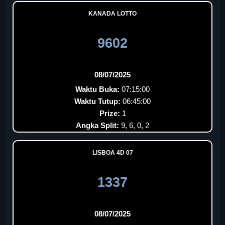
KANADA LOTTO
9602
08/07/2025
Waktu Buka:
07:15:00
Waktu Tutup:
06:45:00
Prize:
1
Angka Split:
9, 6, 0, 2
LISBOA 4D 07
1337
08/07/2025