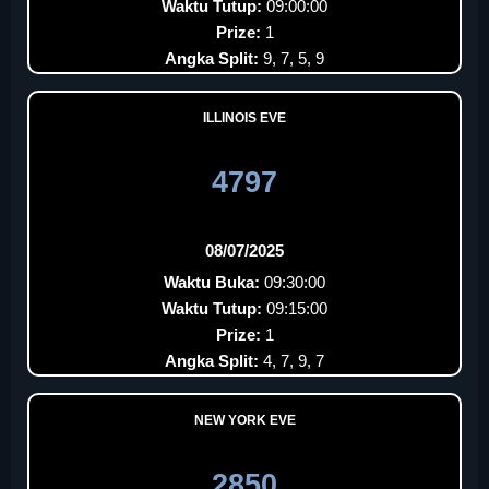
Waktu Tutup:
09:00:00
Prize:
1
Angka Split:
9, 7, 5, 9
ILLINOIS EVE
4797
08/07/2025
Waktu Buka:
09:30:00
Waktu Tutup:
09:15:00
Prize:
1
Angka Split:
4, 7, 9, 7
NEW YORK EVE
2850