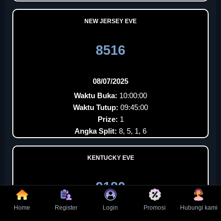
NEW JERSEY EVE
8516
08/07/2025
Waktu Buka:
10:00:00
Waktu Tutup:
09:45:00
Prize:
1
Angka Split:
8, 5, 1, 6
KENTUCKY EVE
9180
Home
Register
Login
Promosi
Hubungi kami
08/07/2025