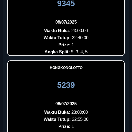
9345
08/07/2025
Waktu Buka:
23:00:00
Waktu Tutup:
22:40:00
Prize:
1
Angka Split:
9, 3, 4, 5
HONGKONGLOTTO
5239
08/07/2025
Waktu Buka:
23:00:00
Waktu Tutup:
22:55:00
Prize:
1