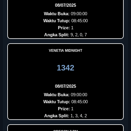
08/07/2025
Waktu Buka:
09:00:00
Waktu Tutup:
08:45:00
Prize:
1
Angka Split:
9, 2, 0, 7
VENETIA MIDNIGHT
1342
08/07/2025
Waktu Buka:
09:00:00
Waktu Tutup:
08:45:00
Prize:
1
Angka Split:
1, 3, 4, 2