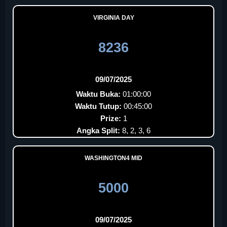
VIRGINIA DAY
8236
09/07/2025
Waktu Buka:
01:00:00
Waktu Tutup:
00:45:00
Prize:
1
Angka Split:
8, 2, 3, 6
WASHINGTON4 MID
5000
09/07/2025