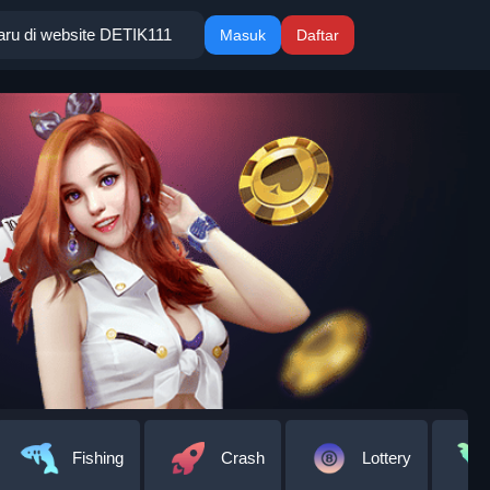
TIK111
Masuk
Daftar
Fishing
Crash
Lottery