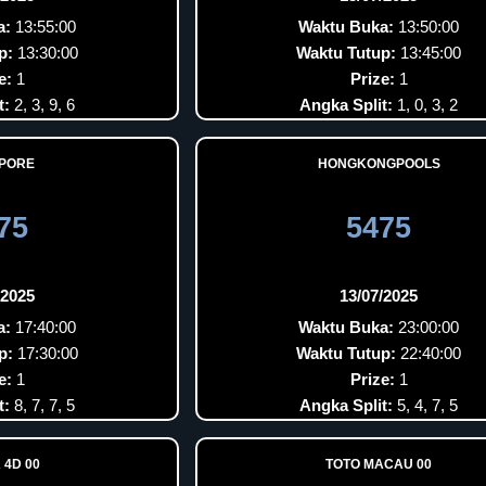
a:
13:55:00
Waktu Buka:
13:50:00
p:
13:30:00
Waktu Tutup:
13:45:00
e:
1
Prize:
1
t:
2, 3, 9, 6
Angka Split:
1, 0, 3, 2
PORE
HONGKONGPOOLS
75
5475
/2025
13/07/2025
a:
17:40:00
Waktu Buka:
23:00:00
p:
17:30:00
Waktu Tutup:
22:40:00
e:
1
Prize:
1
t:
8, 7, 7, 5
Angka Split:
5, 4, 7, 5
 4D 00
TOTO MACAU 00