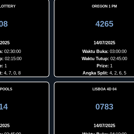
LOTTERY
OREGON 1 PM
08
4265
/2025
14/07/2025
a:
02:30:00
Waktu Buka:
03:00:00
p:
02:15:00
Waktu Tutup:
02:45:00
e:
1
Prize:
1
t:
4, 7, 0, 8
Angka Split:
4, 2, 6, 5
 POOLS
LISBOA 4D 04
14
0783
/2025
14/07/2025