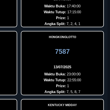
Waktu Buka:
17:40:00
Waktu Tutup:
17:15:00
Prize:
1
Angka Split:
7, 2, 4, 1
HONGKONGLOTTO
7587
13/07/2025
Waktu Buka:
23:00:00
Waktu Tutup:
22:55:00
Prize:
1
Angka Split:
7, 5, 8, 7
KENTUCKY MIDDAY