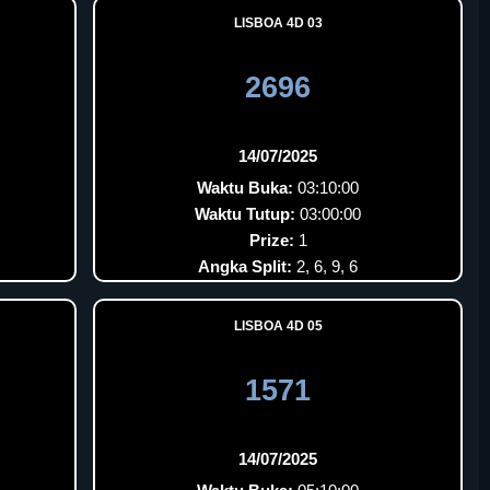
LISBOA 4D 03
2696
14/07/2025
Waktu Buka:
03:10:00
Waktu Tutup:
03:00:00
Prize:
1
Angka Split:
2, 6, 9, 6
LISBOA 4D 05
1571
14/07/2025