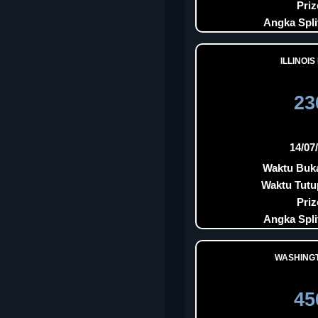
Priz
Angka Spli
ILLINOIS
23
14/07
Waktu Buk
Waktu Tutu
Priz
Angka Spli
WASHINGT
45