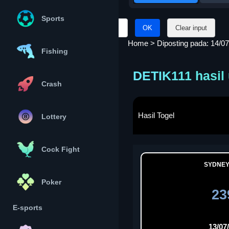
Sports
Search
Clear input
for:
Home
>
Diposting pada: 14/0
Fishing
DETIK111 hasil 
Crash
Hasil Togel
Lottery
Cock Fight
SYDNE
Poker
23
E-sports
13/07