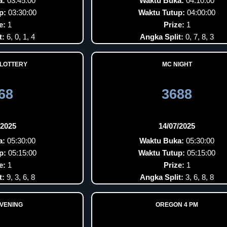
a:
03:45:00
Waktu Buka:
04:10:00
p:
03:30:00
Waktu Tutup:
04:00:00
e:
1
Prize:
1
t:
6, 0, 1, 4
Angka Split:
0, 7, 8, 3
LOTTERY
MC NIGHT
68
3688
/2025
14/07/2025
a:
05:30:00
Waktu Buka:
05:30:00
p:
05:15:00
Waktu Tutup:
05:15:00
e:
1
Prize:
1
t:
9, 3, 6, 8
Angka Split:
3, 6, 8, 8
VENING
OREGON 4 PM