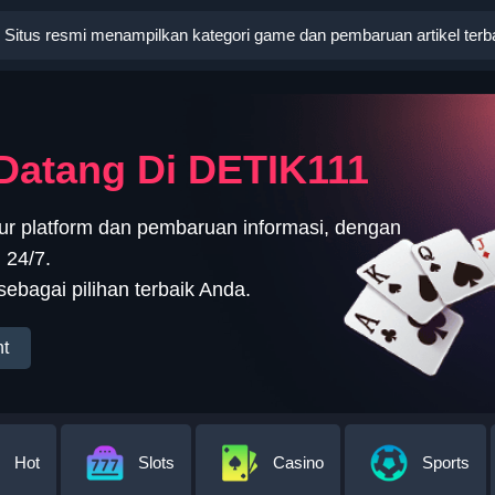
pilkan kategori game dan pembaruan artikel terbaru di website DE
Datang Di
DETIK111
itur platform dan pembaruan informasi, dengan
 24/7.
ebagai pilihan terbaik Anda.
t
Hot
Slots
Casino
Sports