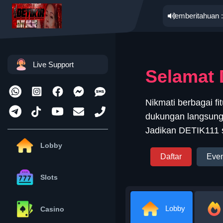
Pemberitahuan : Situs resmi menam
Live Support
Selamat 
Nikmati berbagai f
dukungan langsung
Jadikan DETIK111 s
Lobby
Daftar
Even
Slots
Lobby
Casino