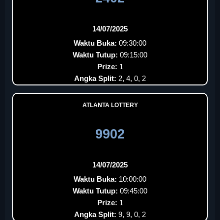
14/07/2025
Waktu Buka:
09:30:00
Waktu Tutup:
09:15:00
Prize:
1
Angka Split:
2, 4, 0, 2
ATLANTA LOTTERY
9902
14/07/2025
Waktu Buka:
10:00:00
Waktu Tutup:
09:45:00
Prize:
1
Angka Split:
9, 9, 0, 2