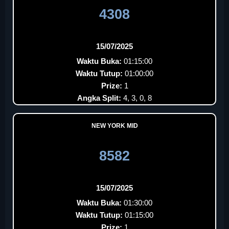
4308
15/07/2025
Waktu Buka:
01:15:00
Waktu Tutup:
01:00:00
Prize:
1
Angka Split:
4, 3, 0, 8
NEW YORK MID
8582
15/07/2025
Waktu Buka:
01:30:00
Waktu Tutup:
01:15:00
Prize:
1