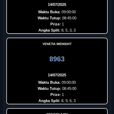
14/07/2025
Waktu Buka:
09:00:00
Waktu Tutup:
08:45:00
Prize:
1
Angka Split:
8, 5, 3, 3
VENETIA MIDNIGHT
8963
14/07/2025
Waktu Buka:
09:00:00
Waktu Tutup:
08:45:00
Prize:
1
Angka Split:
8, 9, 6, 3