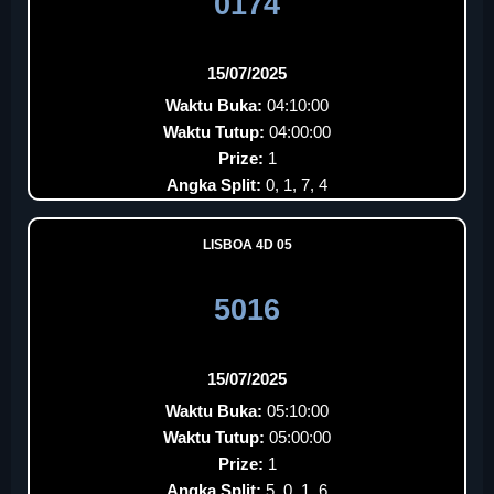
0174
15/07/2025
Waktu Buka:
04:10:00
Waktu Tutup:
04:00:00
Prize:
1
Angka Split:
0, 1, 7, 4
LISBOA 4D 05
5016
15/07/2025
Waktu Buka:
05:10:00
Waktu Tutup:
05:00:00
Prize:
1
Angka Split:
5, 0, 1, 6