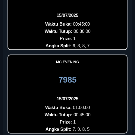
15/07/2025
Waktu Buka:
00:45:00
Waktu Tutup:
00:30:00
Prize:
1
Angka Split:
6, 3, 8, 7
MC EVENING
7985
15/07/2025
Waktu Buka:
01:00:00
Waktu Tutup:
00:45:00
Prize:
1
Angka Split:
7, 9, 8, 5