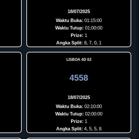
18/07/2025
Waktu Buka:
01:15:00
Waktu Tutup:
01:00:00
Prize:
1
Angka Split:
8, 7, 0, 1
LISBOA 4D 02
4558
18/07/2025
Waktu Buka:
02:10:00
Waktu Tutup:
02:00:00
Prize:
1
Angka Split:
4, 5, 5, 8