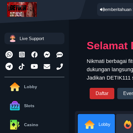
Pemberitahuan : Situs resmi menam
Live Support
Selamat 
Nikmati berbagai f
dukungan langsung
Jadikan DETIK111 s
Lobby
Daftar
Even
Slots
Lobby
Casino