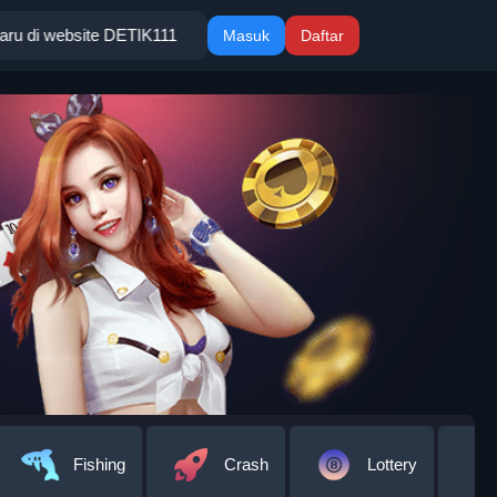
TIK111
Masuk
Daftar
Fishing
Crash
Lottery