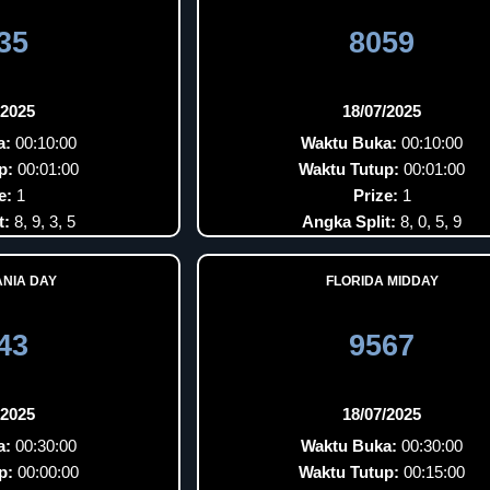
35
8059
/2025
18/07/2025
a:
00:10:00
Waktu Buka:
00:10:00
p:
00:01:00
Waktu Tutup:
00:01:00
e:
1
Prize:
1
t:
8, 9, 3, 5
Angka Split:
8, 0, 5, 9
NIA DAY
FLORIDA MIDDAY
43
9567
/2025
18/07/2025
a:
00:30:00
Waktu Buka:
00:30:00
p:
00:00:00
Waktu Tutup:
00:15:00