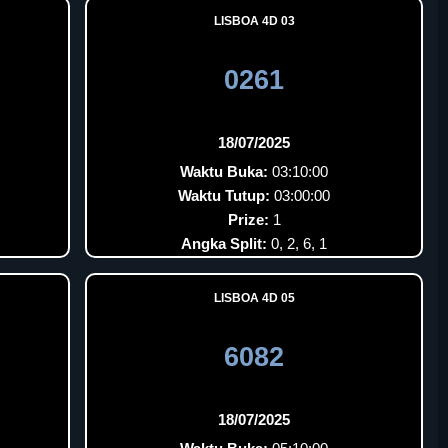
LISBOA 4D 03
0261
18/07/2025
Waktu Buka:
03:10:00
Waktu Tutup:
03:00:00
Prize:
1
Angka Split:
0, 2, 6, 1
LISBOA 4D 05
6082
18/07/2025