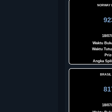
NORWAY 
92
18/07
Waktu Buk
Waktu Tutu
Priz
Angka Spli
BRASIL
81
18/07