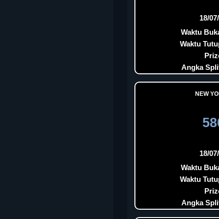
18/07
Waktu Buk
Waktu Tutu
Priz
Angka Spli
NEW YO
58
18/07
Waktu Buk
Waktu Tutu
Priz
Angka Spli