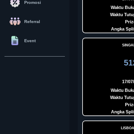
Promosi
Waktu Buk
Waktu Tutu
Referral
Priz
Angka Spli
Event
SINGA
51
17/07
Waktu Buk
Waktu Tutu
Priz
Angka Spli
LISBOA