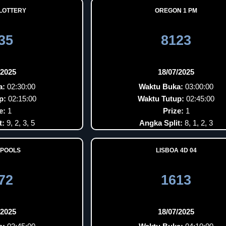
LOTTERY
OREGON 1 PM
35
8123
/2025
18/07/2025
a:
02:30:00
Waktu Buka:
03:00:00
p:
02:15:00
Waktu Tutup:
02:45:00
e:
1
Prize:
1
t:
9, 2, 3, 5
Angka Split:
8, 1, 2, 3
 POOLS
LISBOA 4D 04
72
1613
/2025
18/07/2025