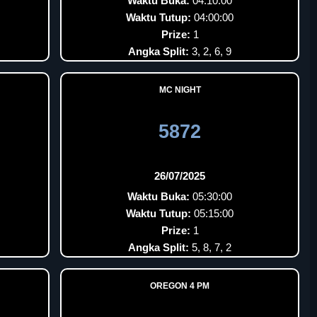
Waktu Buka:
04:10:00
Waktu Tutup:
04:00:00
Prize:
1
Angka Split:
3, 2, 6, 9
MC NIGHT
5872
26/07/2025
Waktu Buka:
05:30:00
Waktu Tutup:
05:15:00
Prize:
1
Angka Split:
5, 8, 7, 2
OREGON 4 PM