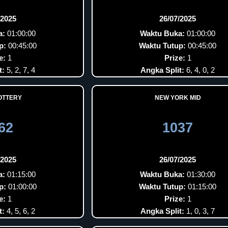
/2025
26/07/2025
a:
01:00:00
Waktu Buka:
01:00:00
p:
00:45:00
Waktu Tutup:
00:45:00
e:
1
Prize:
1
t:
5, 2, 7, 4
Angka Split:
6, 4, 0, 2
OTTERY
NEW YORK MID
62
1037
/2025
26/07/2025
a:
01:15:00
Waktu Buka:
01:30:00
p:
01:00:00
Waktu Tutup:
01:15:00
e:
1
Prize:
1
t:
4, 5, 6, 2
Angka Split:
1, 0, 3, 7