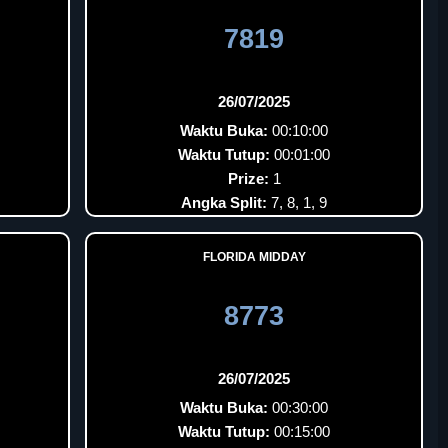
7819
26/07/2025
Waktu Buka:
00:10:00
Waktu Tutup:
00:01:00
Prize:
1
Angka Split:
7, 8, 1, 9
FLORIDA MIDDAY
8773
26/07/2025
Waktu Buka:
00:30:00
Waktu Tutup:
00:15:00