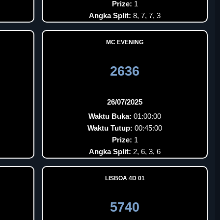
Prize:
1
Angka Split:
8, 7, 7, 3
MC EVENING
2636
26/07/2025
Waktu Buka:
01:00:00
Waktu Tutup:
00:45:00
Prize:
1
Angka Split:
2, 6, 3, 6
LISBOA 4D 01
5740