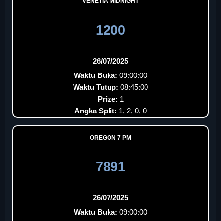
VENETIA MIDNIGHT
1200
26/07/2025
Waktu Buka:
09:00:00
Waktu Tutup:
08:45:00
Prize:
1
Angka Split:
1, 2, 0, 0
OREGON 7 PM
7891
26/07/2025
Waktu Buka:
09:00:00