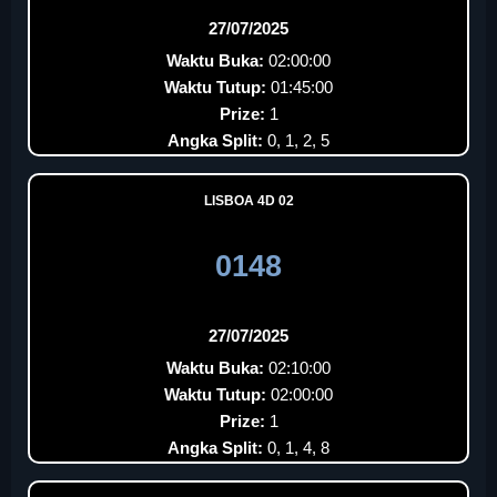
27/07/2025
Waktu Buka:
02:00:00
Waktu Tutup:
01:45:00
Prize:
1
Angka Split:
0, 1, 2, 5
LISBOA 4D 02
0148
27/07/2025
Waktu Buka:
02:10:00
Waktu Tutup:
02:00:00
Prize:
1
Angka Split:
0, 1, 4, 8