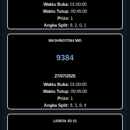
Waktu Buka:
01:00:00
Waktu Tutup:
00:45:00
Prize:
1
Angka Split:
8, 2, 0, 1
WASHINGTON4 MID
9384
27/07/2025
Waktu Buka:
01:00:00
Waktu Tutup:
00:45:00
Prize:
1
Angka Split:
9, 3, 8, 4
LISBOA 4D 01