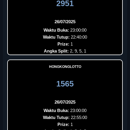
2951
26/07/2025
Waktu Buka:
23:00:00
Waktu Tutup:
22:40:00
Prize:
1
Angka Split:
2, 9, 5, 1
HONGKONGLOTTO
1565
26/07/2025
Waktu Buka:
23:00:00
Waktu Tutup:
22:55:00
Prize:
1