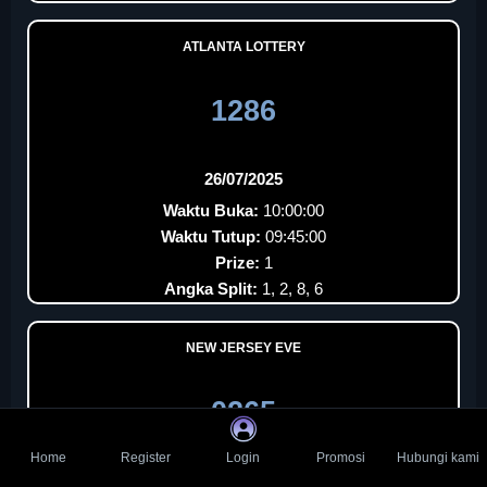
ATLANTA LOTTERY
1286
26/07/2025
Waktu Buka:
10:00:00
Waktu Tutup:
09:45:00
Prize:
1
Angka Split:
1, 2, 8, 6
NEW JERSEY EVE
0265
Home
Register
Login
Promosi
Hubungi kami
26/07/2025