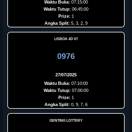
Waktu Buka:
07:15:00
Waktu Tutup:
06:45:00
Prize:
1
Angka Split:
5, 3, 2, 9
LISBOA 4D 07
0976
27/07/2025
Waktu Buka:
07:10:00
Waktu Tutup:
07:00:00
Prize:
1
Angka Split:
0, 9, 7, 6
GENTING LOTTERY