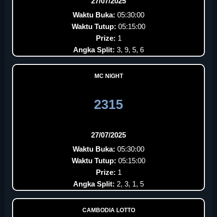
27/07/2025
Waktu Buka:
05:30:00
Waktu Tutup:
05:15:00
Prize:
1
Angka Split:
3, 9, 5, 6
MC NIGHT
2315
27/07/2025
Waktu Buka:
05:30:00
Waktu Tutup:
05:15:00
Prize:
1
Angka Split:
2, 3, 1, 5
CAMBODIA LOTTO