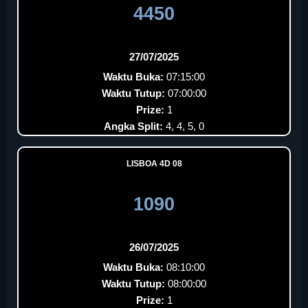
4450
27/07/2025
Waktu Buka:
07:15:00
Waktu Tutup:
07:00:00
Prize:
1
Angka Split:
4, 4, 5, 0
LISBOA 4D 08
1090
26/07/2025
Waktu Buka:
08:10:00
Waktu Tutup:
08:00:00
Prize:
1