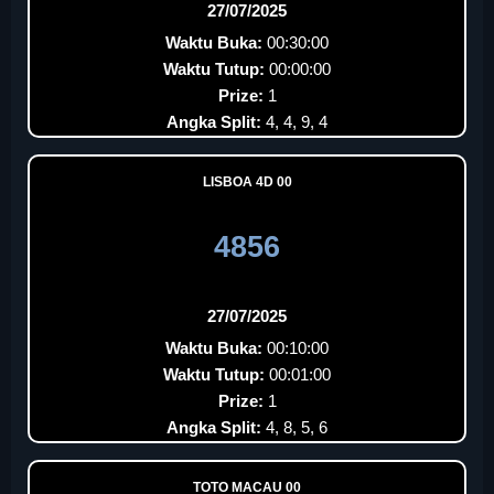
27/07/2025
Waktu Buka:
00:30:00
Waktu Tutup:
00:00:00
Prize:
1
Angka Split:
4, 4, 9, 4
LISBOA 4D 00
4856
27/07/2025
Waktu Buka:
00:10:00
Waktu Tutup:
00:01:00
Prize:
1
Angka Split:
4, 8, 5, 6
TOTO MACAU 00