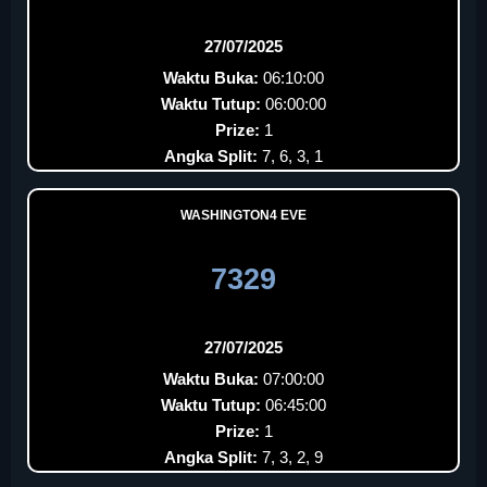
27/07/2025
Waktu Buka:
06:10:00
Waktu Tutup:
06:00:00
Prize:
1
Angka Split:
7, 6, 3, 1
WASHINGTON4 EVE
7329
27/07/2025
Waktu Buka:
07:00:00
Waktu Tutup:
06:45:00
Prize:
1
Angka Split:
7, 3, 2, 9