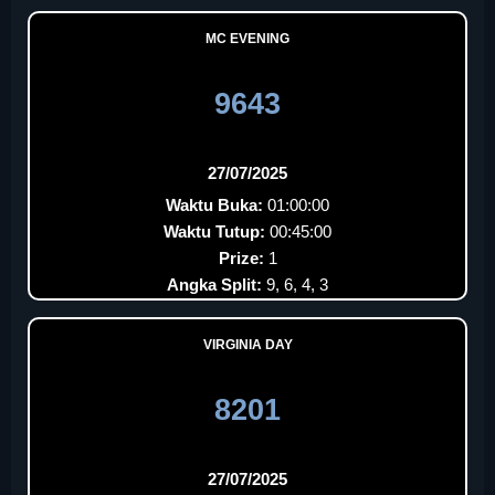
MC EVENING
9643
27/07/2025
Waktu Buka:
01:00:00
Waktu Tutup:
00:45:00
Prize:
1
Angka Split:
9, 6, 4, 3
VIRGINIA DAY
8201
27/07/2025