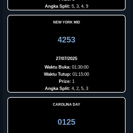
Angka Split:
5, 3, 4, 9
NEW YORK MID
4253
27/07/2025
Waktu Buka:
01:30:00
Waktu Tutup:
01:15:00
Prize:
1
Angka Split:
4, 2, 5, 3
CAROLINA DAY
0125