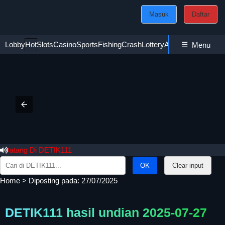
Masuk
Daftar
Lobby
Hot
Slots
Casino
Sports
Fishing
Crash
Lottery
Ayam
☰
Poker
Esport
Menu
ang Di DETIK111
Search
Clear input
for:
Home
>
Diposting pada: 27/07/2025
DETIK111 hasil undian 2025-07-27