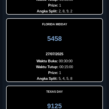
Prize:
1
Angka Split:
2, 8, 9, 2
FLORIDA MIDDAY
5458
27/07/2025
Waktu Buka:
00:30:00
Waktu Tutup:
00:15:00
Prize:
1
Angka Split:
5, 4, 5, 8
TEXAS DAY
9125