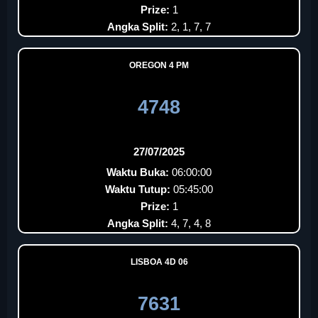
Prize:
1
Angka Split:
2, 1, 7, 7
OREGON 4 PM
4748
27/07/2025
Waktu Buka:
06:00:00
Waktu Tutup:
05:45:00
Prize:
1
Angka Split:
4, 7, 4, 8
LISBOA 4D 06
7631