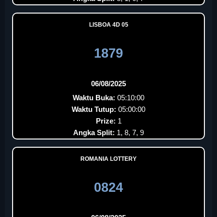
LISBOA 4D 05
1879
06/08/2025
Waktu Buka:
05:10:00
Waktu Tutup:
05:00:00
Prize:
1
Angka Split:
1, 8, 7, 9
ROMANIA LOTTERY
0824