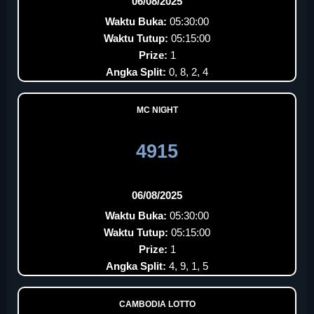
06/08/2025
Waktu Buka:
05:30:00
Waktu Tutup:
05:15:00
Prize:
1
Angka Split:
0, 8, 2, 4
MC NIGHT
4915
06/08/2025
Waktu Buka:
05:30:00
Waktu Tutup:
05:15:00
Prize:
1
Angka Split:
4, 9, 1, 5
CAMBODIA LOTTO