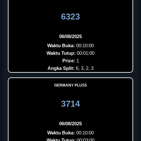
6323
06/08/2025
Waktu Buka:
00:10:00
Waktu Tutup:
00:01:00
Prize:
1
Angka Split:
6, 3, 2, 3
GERMANY PLUS5
3714
06/08/2025
Waktu Buka:
00:10:00
Waktu Tutup:
00:03:00