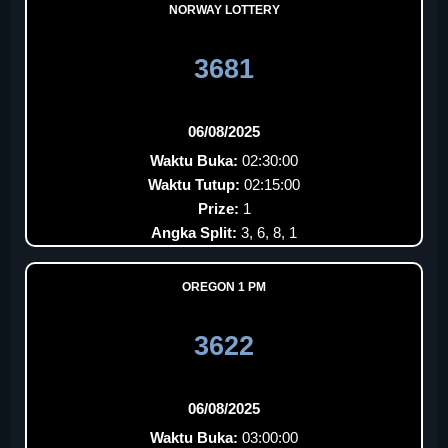
NORWAY LOTTERY
3681
06/08/2025
Waktu Buka:
02:30:00
Waktu Tutup:
02:15:00
Prize:
1
Angka Split:
3, 6, 8, 1
OREGON 1 PM
3622
06/08/2025
Waktu Buka:
03:00:00