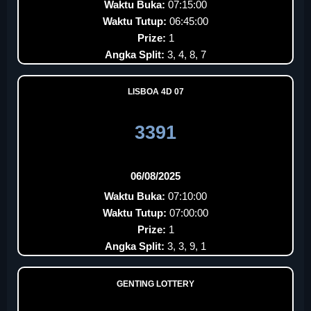
Waktu Buka:
07:15:00
Waktu Tutup:
06:45:00
Prize:
1
Angka Split:
3, 4, 8, 7
LISBOA 4D 07
3391
06/08/2025
Waktu Buka:
07:10:00
Waktu Tutup:
07:00:00
Prize:
1
Angka Split:
3, 3, 9, 1
GENTING LOTTERY