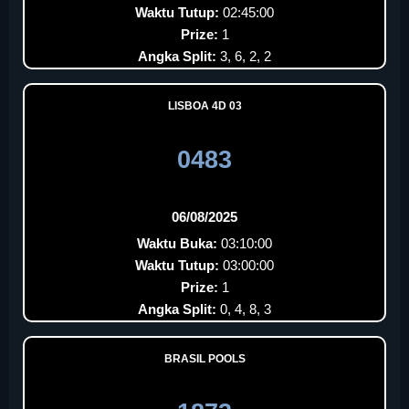
Waktu Tutup:
02:45:00
Prize:
1
Angka Split:
3, 6, 2, 2
LISBOA 4D 03
0483
06/08/2025
Waktu Buka:
03:10:00
Waktu Tutup:
03:00:00
Prize:
1
Angka Split:
0, 4, 8, 3
BRASIL POOLS