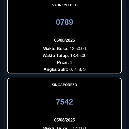
SYDNEYLOTTO
0789
05/08/2025
Waktu Buka:
13:50:00
Waktu Tutup:
13:45:00
Prize:
1
Angka Split:
0, 7, 8, 9
SINGAPORE6D
7542
05/08/2025
Waktu Buka:
17:40:00