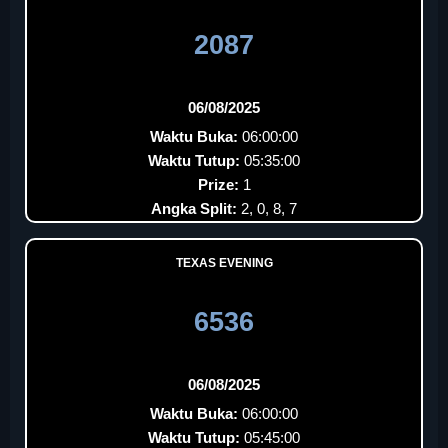
2087
06/08/2025
Waktu Buka:
06:00:00
Waktu Tutup:
05:35:00
Prize:
1
Angka Split:
2, 0, 8, 7
TEXAS EVENING
6536
06/08/2025
Waktu Buka:
06:00:00
Waktu Tutup:
05:45:00