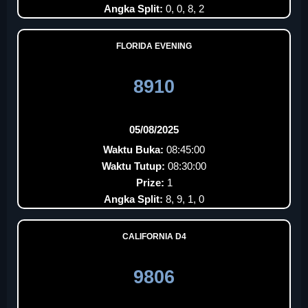
Angka Split:
0, 0, 8, 2
FLORIDA EVENING
8910
05/08/2025
Waktu Buka:
08:45:00
Waktu Tutup:
08:30:00
Prize:
1
Angka Split:
8, 9, 1, 0
CALIFORNIA D4
9806