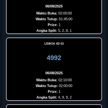
06/08/2025
Waktu Buka:
02:00:00
Waktu Tutup:
01:45:00
Prize:
1
Angka Split:
5, 2, 8, 1
LISBOA 4D 02
4992
06/08/2025
Waktu Buka:
02:10:00
Waktu Tutup:
02:00:00
Prize:
1
Angka Split:
4, 9, 9, 2