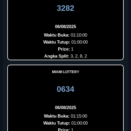
3282
06/08/2025
Waktu Buka:
01:10:00
Waktu Tutup:
01:00:00
Prize:
1
Angka Split:
3, 2, 8, 2
MIAMI LOTTERY
0634
06/08/2025
Waktu Buka:
01:15:00
Waktu Tutup:
01:00:00
Prize:
1