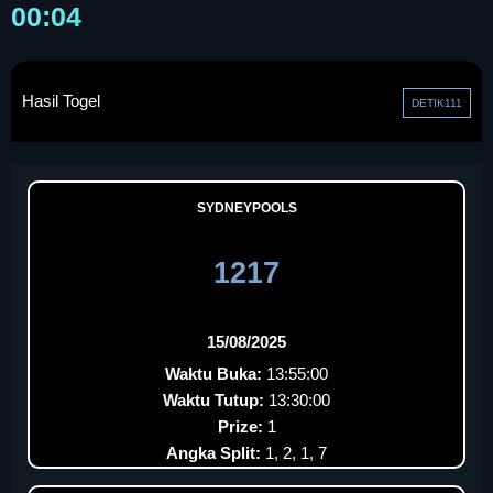
00:04
Hasil Togel
DETIK111
SYDNEYPOOLS
1217
15/08/2025
Waktu Buka:
13:55:00
Waktu Tutup:
13:30:00
Prize:
1
Angka Split:
1, 2, 1, 7