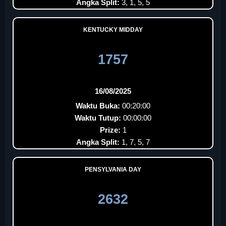
Angka Split:
3, 1, 5, 5
KENTUCKY MIDDAY
1757
16/08/2025
Waktu Buka:
00:20:00
Waktu Tutup:
00:00:00
Prize:
1
Angka Split:
1, 7, 5, 7
PENSYLVANIA DAY
2632