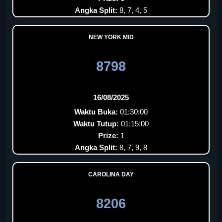
Angka Split:
8, 7, 4, 5
NEW YORK MID
8798
16/08/2025
Waktu Buka:
01:30:00
Waktu Tutup:
01:15:00
Prize:
1
Angka Split:
8, 7, 9, 8
CAROLINA DAY
8206