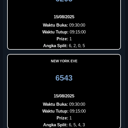
15/08/2025
Waktu Buka:
09:30:00
Waktu Tutup:
09:15:00
Prize:
1
Angka Split:
6, 2, 0, 5
NEW YORK EVE
6543
15/08/2025
Waktu Buka:
09:30:00
Waktu Tutup:
09:15:00
Prize:
1
Angka Split:
6, 5, 4, 3