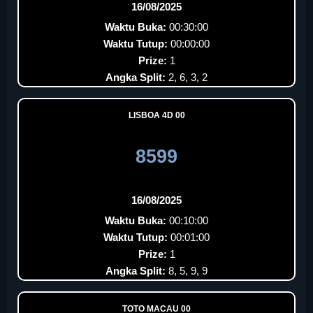
16/08/2025
Waktu Buka:
00:30:00
Waktu Tutup:
00:00:00
Prize:
1
Angka Split:
2, 6, 3, 2
LISBOA 4D 00
8599
16/08/2025
Waktu Buka:
00:10:00
Waktu Tutup:
00:01:00
Prize:
1
Angka Split:
8, 5, 9, 9
TOTO MACAU 00