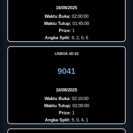
16/08/2025
Waktu Buka:
02:00:00
Waktu Tutup:
01:45:00
Prize:
1
Angka Split:
8, 2, 0, 6
LISBOA 4D 02
9041
16/08/2025
Waktu Buka:
02:10:00
Waktu Tutup:
02:00:00
Prize:
1
Angka Split:
9, 0, 4, 1