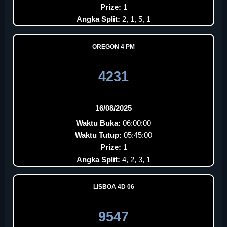
Prize:
1
Angka Split:
2, 1, 5, 1
OREGON 4 PM
4231
16/08/2025
Waktu Buka:
06:00:00
Waktu Tutup:
05:45:00
Prize:
1
Angka Split:
4, 2, 3, 1
LISBOA 4D 06
9547