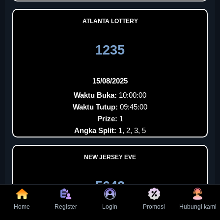
ATLANTA LOTTERY
1235
15/08/2025
Waktu Buka:
10:00:00
Waktu Tutup:
09:45:00
Prize:
1
Angka Split:
1, 2, 3, 5
NEW JERSEY EVE
5642
Home
Register
Login
Promosi
Hubungi kami
15/08/2025