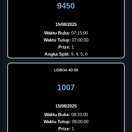
9450
15/08/2025
Waktu Buka:
07:15:00
Waktu Tutup:
07:00:00
Prize:
1
Angka Split:
9, 4, 5, 0
LISBOA 4D 08
1007
15/08/2025
Waktu Buka:
08:10:00
Waktu Tutup:
08:00:00
Prize:
1