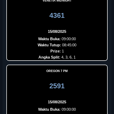
VENETIA MIDNIGHT
4361
15/08/2025
Waktu Buka:
09:00:00
Waktu Tutup:
08:45:00
Prize:
1
Angka Split:
4, 3, 6, 1
OREGON 7 PM
2591
15/08/2025
Waktu Buka:
09:00:00