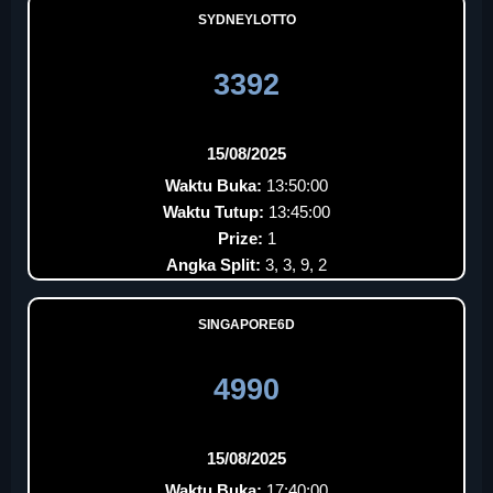
SYDNEYLOTTO
3392
15/08/2025
Waktu Buka:
13:50:00
Waktu Tutup:
13:45:00
Prize:
1
Angka Split:
3, 3, 9, 2
SINGAPORE6D
4990
15/08/2025
Waktu Buka:
17:40:00