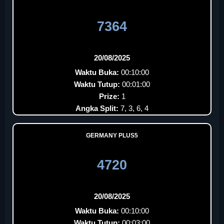
7364
20/08/2025
Waktu Buka:
00:10:00
Waktu Tutup:
00:01:00
Prize:
1
Angka Split:
7, 3, 6, 4
GERMANY PLUS5
4720
20/08/2025
Waktu Buka:
00:10:00
Waktu Tutup:
00:03:00