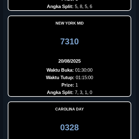
Angka Split:
5, 8, 5, 6
NEW YORK MID
7310
20/08/2025
Waktu Buka:
01:30:00
Waktu Tutup:
01:15:00
Prize:
1
Angka Split:
7, 3, 1, 0
CAROLINA DAY
0328