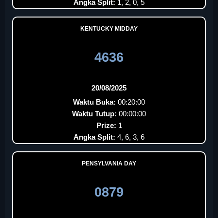
Angka Split:
1, 2, 0, 5
KENTUCKY MIDDAY
4636
20/08/2025
Waktu Buka:
00:20:00
Waktu Tutup:
00:00:00
Prize:
1
Angka Split:
4, 6, 3, 6
PENSYLVANIA DAY
0879