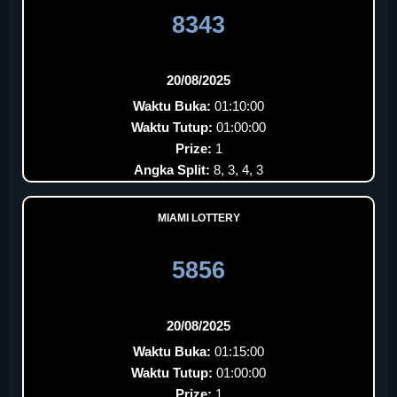
8343
20/08/2025
Waktu Buka:
01:10:00
Waktu Tutup:
01:00:00
Prize:
1
Angka Split:
8, 3, 4, 3
MIAMI LOTTERY
5856
20/08/2025
Waktu Buka:
01:15:00
Waktu Tutup:
01:00:00
Prize:
1