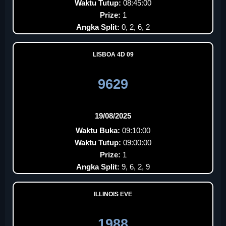
Waktu Tutup:
08:45:00
Prize:
1
Angka Split:
0, 2, 6, 2
LISBOA 4D 09
9629
19/08/2025
Waktu Buka:
09:10:00
Waktu Tutup:
09:00:00
Prize:
1
Angka Split:
9, 6, 2, 9
ILLINOIS EVE
1988