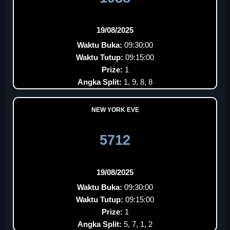
19/08/2025
Waktu Buka:
09:30:00
Waktu Tutup:
09:15:00
Prize:
1
Angka Split:
1, 9, 8, 8
NEW YORK EVE
5712
19/08/2025
Waktu Buka:
09:30:00
Waktu Tutup:
09:15:00
Prize:
1
Angka Split:
5, 7, 1, 2