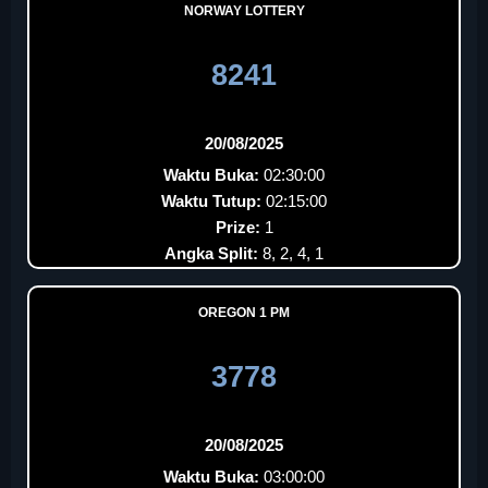
NORWAY LOTTERY
8241
20/08/2025
Waktu Buka:
02:30:00
Waktu Tutup:
02:15:00
Prize:
1
Angka Split:
8, 2, 4, 1
OREGON 1 PM
3778
20/08/2025
Waktu Buka:
03:00:00