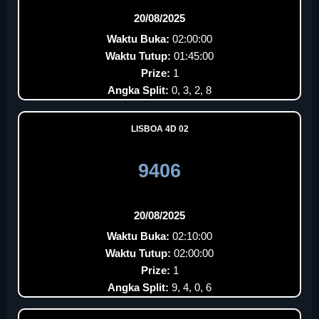
20/08/2025
Waktu Buka:
02:00:00
Waktu Tutup:
01:45:00
Prize:
1
Angka Split:
0, 3, 2, 8
LISBOA 4D 02
9406
20/08/2025
Waktu Buka:
02:10:00
Waktu Tutup:
02:00:00
Prize:
1
Angka Split:
9, 4, 0, 6