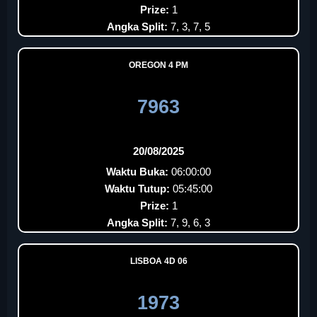
Prize:
1
Angka Split:
7, 3, 7, 5
OREGON 4 PM
7963
20/08/2025
Waktu Buka:
06:00:00
Waktu Tutup:
05:45:00
Prize:
1
Angka Split:
7, 9, 6, 3
LISBOA 4D 06
1973