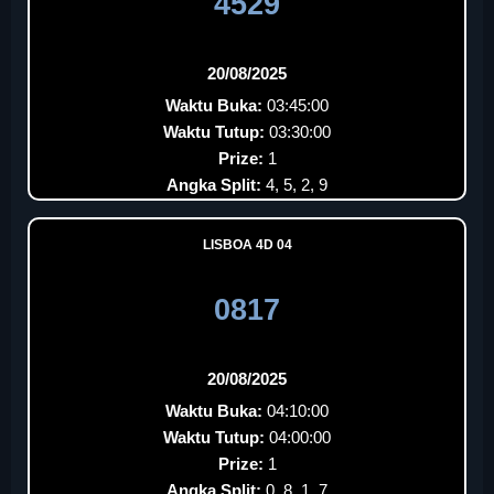
4529
20/08/2025
Waktu Buka:
03:45:00
Waktu Tutup:
03:30:00
Prize:
1
Angka Split:
4, 5, 2, 9
LISBOA 4D 04
0817
20/08/2025
Waktu Buka:
04:10:00
Waktu Tutup:
04:00:00
Prize:
1
Angka Split:
0, 8, 1, 7