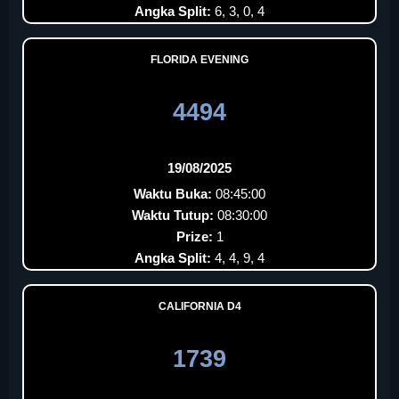
Angka Split:
6, 3, 0, 4
FLORIDA EVENING
4494
19/08/2025
Waktu Buka:
08:45:00
Waktu Tutup:
08:30:00
Prize:
1
Angka Split:
4, 4, 9, 4
CALIFORNIA D4
1739