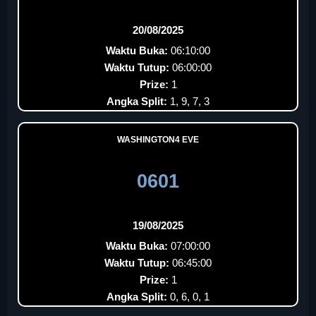
20/08/2025
Waktu Buka:
06:10:00
Waktu Tutup:
06:00:00
Prize:
1
Angka Split:
1, 9, 7, 3
WASHINGTON4 EVE
0601
19/08/2025
Waktu Buka:
07:00:00
Waktu Tutup:
06:45:00
Prize:
1
Angka Split:
0, 6, 0, 1