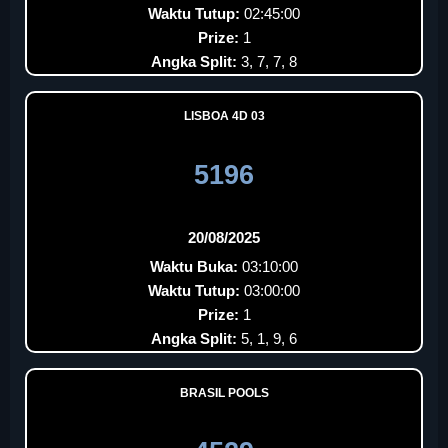
Waktu Tutup:
02:45:00
Prize:
1
Angka Split:
3, 7, 7, 8
LISBOA 4D 03
5196
20/08/2025
Waktu Buka:
03:10:00
Waktu Tutup:
03:00:00
Prize:
1
Angka Split:
5, 1, 9, 6
BRASIL POOLS