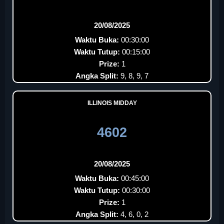
20/08/2025
Waktu Buka:
00:30:00
Waktu Tutup:
00:15:00
Prize:
1
Angka Split:
9, 8, 9, 7
ILLINOIS MIDDAY
4602
20/08/2025
Waktu Buka:
00:45:00
Waktu Tutup:
00:30:00
Prize:
1
Angka Split:
4, 6, 0, 2