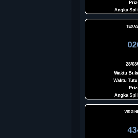
Priz
Angka Spli
TEXAS
02
28/08
Waktu Buk
Waktu Tutu
Priz
Angka Spli
VIRGIN
43