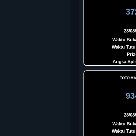
37
28/08
Waktu Buk
Waktu Tutu
Priz
Angka Spli
TOTO MA
93
28/08
Waktu Buk
Waktu Tutu