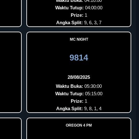
Waktu Buka:
04:10:00
Waktu Tutup:
04:00:00
Prize:
1
Angka Split:
9, 6, 3, 7
MC NIGHT
9814
28/08/2025
Waktu Buka:
05:30:00
Waktu Tutup:
05:15:00
Prize:
1
Angka Split:
9, 8, 1, 4
OREGON 4 PM