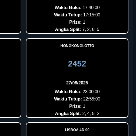
Waktu Buka:
17:40:00
Waktu Tutup:
17:15:00
Prize:
1
Angka Split:
7, 2, 0, 9
HONGKONGLOTTO
2452
27/08/2025
Waktu Buka:
23:00:00
Waktu Tutup:
22:55:00
Prize:
1
Angka Split:
2, 4, 5, 2
LISBOA 4D 00