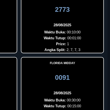
2773
28/08/2025
Waktu Buka:
00:10:00
Waktu Tutup:
00:01:00
Prize:
1
Angka Split:
2, 7, 7, 3
FLORIDA MIDDAY
0091
28/08/2025
Waktu Buka:
00:30:00
Waktu Tutup:
00:15:00