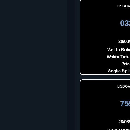
LISBOA
03
28/08
Waktu Buk
Waktu Tutu
Priz
Angka Spli
LISBOA
75
28/08