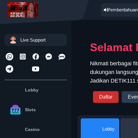
Pemberitahuan : Situs resmi mena
Live Support
Selamat 
Nikmati berbagai f
dukungan langsung
Jadikan DETIK111 s
Lobby
Daftar
Even
Slots
Lobby
Casino