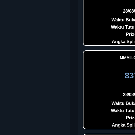
28/08
Waktu Buk
Waktu Tutu
Priz
Angka Spli
MIAMI L
83
28/08
Waktu Buk
Waktu Tutu
Priz
Angka Spli