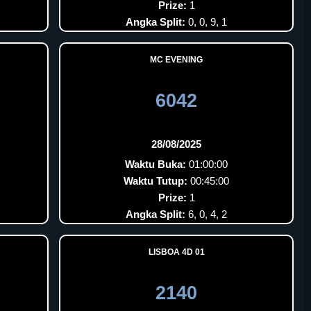
Prize:
1
Angka Split:
0, 0, 9, 1
MC EVENING
6042
28/08/2025
Waktu Buka:
01:00:00
Waktu Tutup:
00:45:00
Prize:
1
Angka Split:
6, 0, 4, 2
LISBOA 4D 01
2140