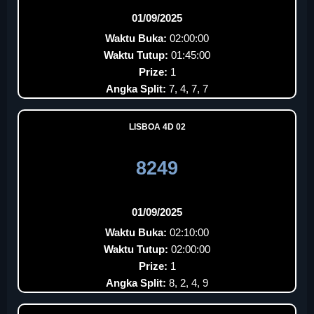
01/09/2025
Waktu Buka:
02:00:00
Waktu Tutup:
01:45:00
Prize:
1
Angka Split:
7, 4, 7, 7
LISBOA 4D 02
8249
01/09/2025
Waktu Buka:
02:10:00
Waktu Tutup:
02:00:00
Prize:
1
Angka Split:
8, 2, 4, 9