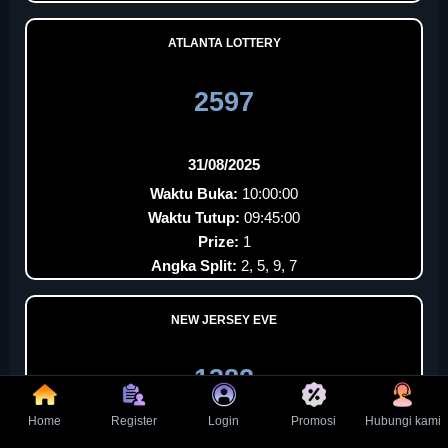
ATLANTA LOTTERY
2597
31/08/2025
Waktu Buka:
10:00:00
Waktu Tutup:
09:45:00
Prize:
1
Angka Split:
2, 5, 9, 7
NEW JERSEY EVE
1382
Home
Register
Login
Promosi
Hubungi kami
31/08/2025