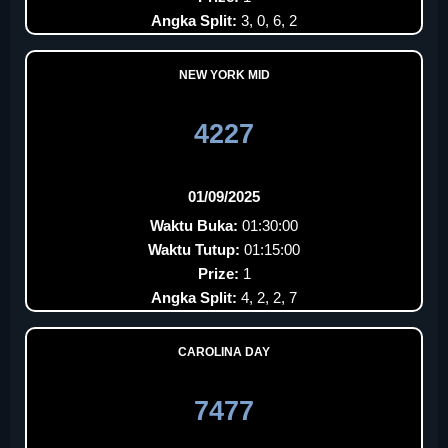
Angka Split:
3, 0, 6, 2
NEW YORK MID
4227
01/09/2025
Waktu Buka:
01:30:00
Waktu Tutup:
01:15:00
Prize:
1
Angka Split:
4, 2, 2, 7
CAROLINA DAY
7477