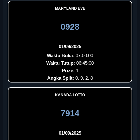
MARYLAND EVE
0928
01/09/2025
Waktu Buka:
07:00:00
Waktu Tutup:
06:45:00
Prize:
1
Angka Split:
0, 9, 2, 8
KANADA LOTTO
7914
01/09/2025