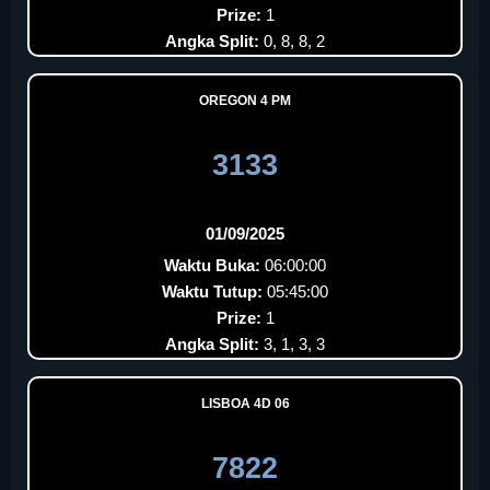
Prize:
1
Angka Split:
0, 8, 8, 2
OREGON 4 PM
3133
01/09/2025
Waktu Buka:
06:00:00
Waktu Tutup:
05:45:00
Prize:
1
Angka Split:
3, 1, 3, 3
LISBOA 4D 06
7822