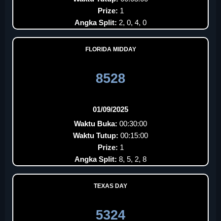
Prize:
1
Angka Split:
2, 0, 4, 0
FLORIDA MIDDAY
8528
01/09/2025
Waktu Buka:
00:30:00
Waktu Tutup:
00:15:00
Prize:
1
Angka Split:
8, 5, 2, 8
TEXAS DAY
5324