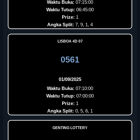
Waktu Buka:
07:15:00
Waktu Tutup:
06:45:00
Prize:
1
Angka Split:
7, 9, 1, 4
LISBOA 4D 07
0561
01/09/2025
Waktu Buka:
07:10:00
Waktu Tutup:
07:00:00
Prize:
1
Angka Split:
0, 5, 6, 1
GENTING LOTTERY