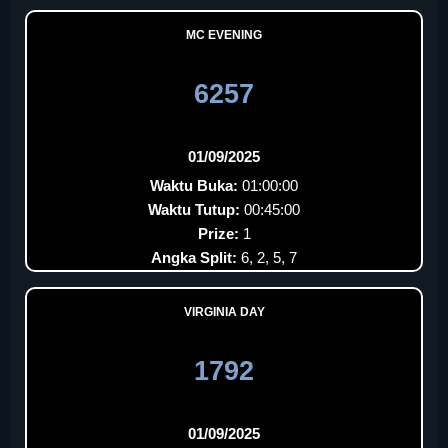
MC EVENING
6257
01/09/2025
Waktu Buka:
01:00:00
Waktu Tutup:
00:45:00
Prize:
1
Angka Split:
6, 2, 5, 7
VIRGINIA DAY
1792
01/09/2025