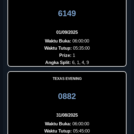
6149
01/09/2025
Waktu Buka:
06:00:00
Waktu Tutup:
05:35:00
Prize:
1
Angka Split:
6, 1, 4, 9
TEXAS EVENING
0882
31/08/2025
Waktu Buka:
06:00:00
Waktu Tutup:
05:45:00