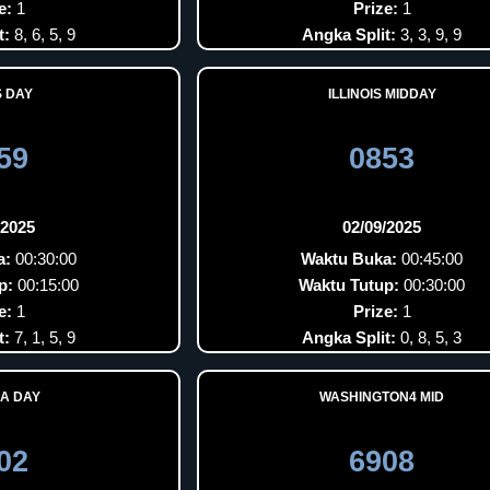
e:
1
Prize:
1
t:
8, 6, 5, 9
Angka Split:
3, 3, 9, 9
 DAY
ILLINOIS MIDDAY
59
0853
/2025
02/09/2025
a:
00:30:00
Waktu Buka:
00:45:00
p:
00:15:00
Waktu Tutup:
00:30:00
e:
1
Prize:
1
t:
7, 1, 5, 9
Angka Split:
0, 8, 5, 3
IA DAY
WASHINGTON4 MID
02
6908