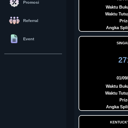
Promosi
Waktu Buk
Waktu Tutu
Referral
Priz
Angka Spli
Event
SINGA
27
01/09
Waktu Buk
Waktu Tutu
Priz
Angka Spli
KENTUCKY