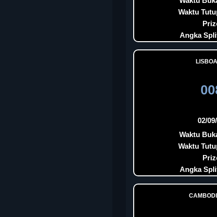
Waktu Buk
Waktu Tutu
Priz
Angka Spli
LISBOA
00
02/09
Waktu Buk
Waktu Tutu
Priz
Angka Spli
CAMBODI