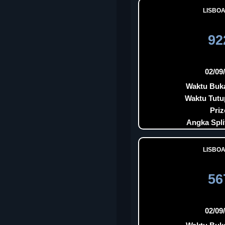
LISBOA
92
02/09
Waktu Buk
Waktu Tutu
Priz
Angka Spli
LISBOA
56
02/09