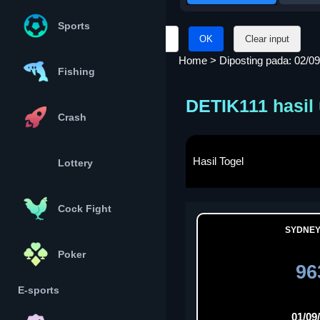
Sports
Search
Clear input
for:
Home
>
Diposting pada: 02/0
Fishing
DETIK111 hasil 
Crash
Hasil Togel
Lottery
Cock Fight
SYDNE
Poker
96
E-sports
01/09