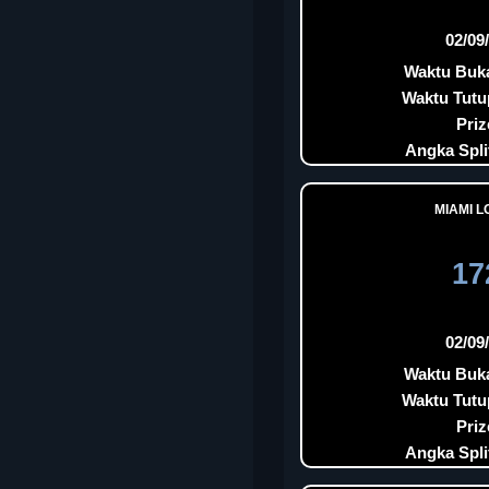
02/09
Waktu Buk
Waktu Tutu
Priz
Angka Spli
MIAMI L
17
02/09
Waktu Buk
Waktu Tutu
Priz
Angka Spli