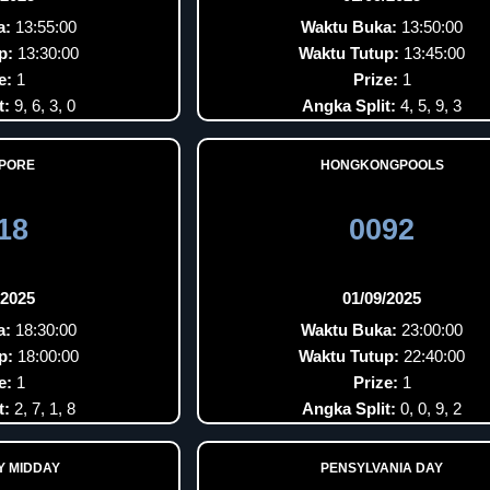
a:
13:55:00
Waktu Buka:
13:50:00
p:
13:30:00
Waktu Tutup:
13:45:00
e:
1
Prize:
1
t:
9, 6, 3, 0
Angka Split:
4, 5, 9, 3
PORE
HONGKONGPOOLS
18
0092
/2025
01/09/2025
a:
18:30:00
Waktu Buka:
23:00:00
p:
18:00:00
Waktu Tutup:
22:40:00
e:
1
Prize:
1
t:
2, 7, 1, 8
Angka Split:
0, 0, 9, 2
 MIDDAY
PENSYLVANIA DAY