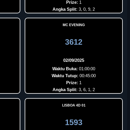
Prize:
1
Angka Split:
3, 0, 9, 2
MC EVENING
3612
02/09/2025
Waktu Buka:
01:00:00
Waktu Tutup:
00:45:00
Prize:
1
Angka Split:
3, 6, 1, 2
LISBOA 4D 01
1593