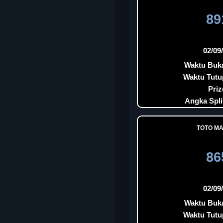
89
02/09
Waktu Buk
Waktu Tutu
Priz
Angka Spli
TOTO MA
86
02/09
Waktu Buk
Waktu Tutu