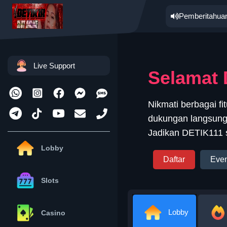
Pemberitahuan : Situs resmi mena
Live Support
Selamat 
Nikmati berbagai f
dukungan langsung
Jadikan DETIK111 s
Lobby
Daftar
Even
Slots
Lobby
Casino