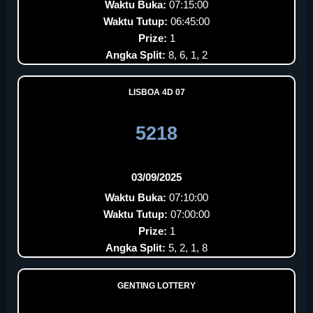
Waktu Buka:
07:15:00
Waktu Tutup:
06:45:00
Prize:
1
Angka Split:
8, 6, 1, 2
LISBOA 4D 07
5218
03/09/2025
Waktu Buka:
07:10:00
Waktu Tutup:
07:00:00
Prize:
1
Angka Split:
5, 2, 1, 8
GENTING LOTTERY