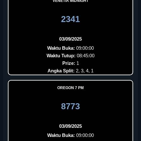
VENETIA MIDNIGHT
2341
03/09/2025
Waktu Buka:
09:00:00
Waktu Tutup:
08:45:00
Prize:
1
Angka Split:
2, 3, 4, 1
OREGON 7 PM
8773
03/09/2025
Waktu Buka:
09:00:00