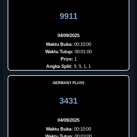
9911
04/09/2025
Waktu Buka:
00:10:00
Waktu Tutup:
00:01:00
Prize:
1
Angka Split:
9, 9, 1, 1
GERMANY PLUS5
3431
04/09/2025
Waktu Buka:
00:10:00
Waktu Tutup:
00:03:00