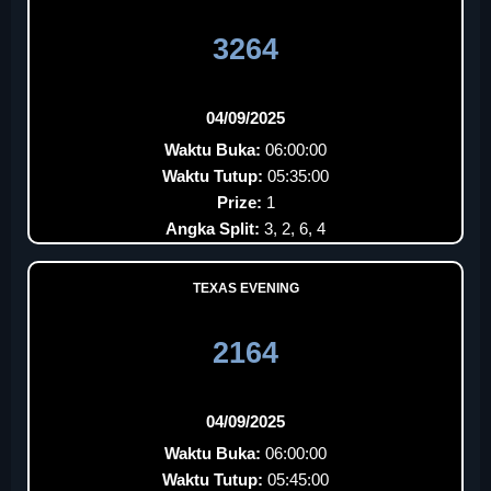
3264
04/09/2025
Waktu Buka:
06:00:00
Waktu Tutup:
05:35:00
Prize:
1
Angka Split:
3, 2, 6, 4
TEXAS EVENING
2164
04/09/2025
Waktu Buka:
06:00:00
Waktu Tutup:
05:45:00