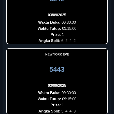
03/09/2025
Waktu Buka:
09:30:00
Waktu Tutup:
09:15:00
Prize:
1
Angka Split:
6, 2, 4, 2
NEW YORK EVE
5443
03/09/2025
Waktu Buka:
09:30:00
Waktu Tutup:
09:15:00
Prize:
1
Angka Split:
5, 4, 4, 3