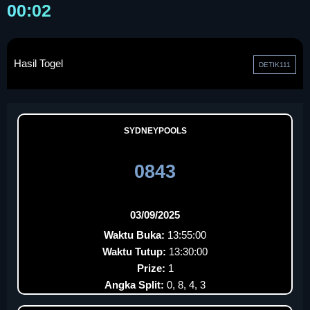
00:02
Hasil Togel
DETIK111
SYDNEYPOOLS
0843
03/09/2025
Waktu Buka:
13:55:00
Waktu Tutup:
13:30:00
Prize:
1
Angka Split:
0, 8, 4, 3