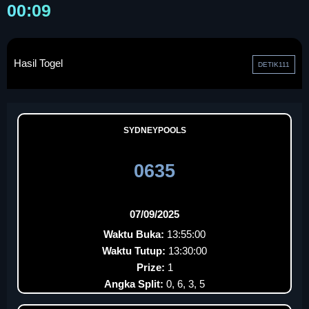
00:09
Hasil Togel
DETIK111
SYDNEYPOOLS
0635
07/09/2025
Waktu Buka:
13:55:00
Waktu Tutup:
13:30:00
Prize:
1
Angka Split:
0, 6, 3, 5