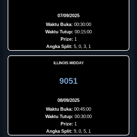
07/09/2025
Waktu Buka:
00:30:00
Waktu Tutup:
00:15:00
Prize:
1
Angka Split:
5, 0, 3, 1
ILLINOIS MIDDAY
9051
08/09/2025
Waktu Buka:
00:45:00
Waktu Tutup:
00:30:00
Prize:
1
Angka Split:
9, 0, 5, 1