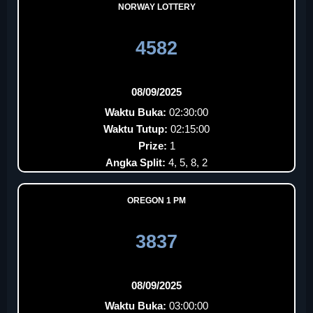
NORWAY LOTTERY
4582
08/09/2025
Waktu Buka:
02:30:00
Waktu Tutup:
02:15:00
Prize:
1
Angka Split:
4, 5, 8, 2
OREGON 1 PM
3837
08/09/2025
Waktu Buka:
03:00:00