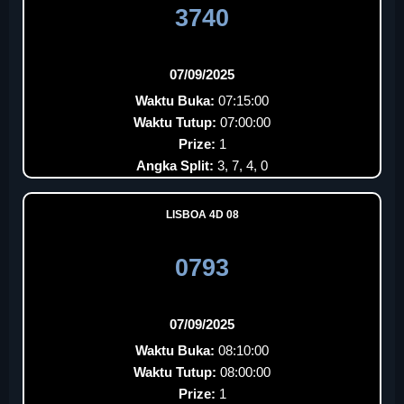
3740
07/09/2025
Waktu Buka:
07:15:00
Waktu Tutup:
07:00:00
Prize:
1
Angka Split:
3, 7, 4, 0
LISBOA 4D 08
0793
07/09/2025
Waktu Buka:
08:10:00
Waktu Tutup:
08:00:00
Prize:
1