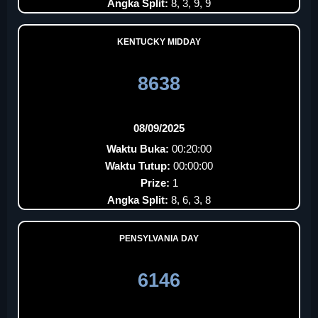
Angka Split:
8, 3, 9, 9
KENTUCKY MIDDAY
8638
08/09/2025
Waktu Buka:
00:20:00
Waktu Tutup:
00:00:00
Prize:
1
Angka Split:
8, 6, 3, 8
PENSYLVANIA DAY
6146