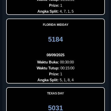
Prize:
1
Angka Split:
4, 7, 1, 5
FLORIDA MIDDAY
5184
08/09/2025
Waktu Buka:
00:30:00
Waktu Tutup:
00:15:00
Prize:
1
Angka Split:
5, 1, 8, 4
TEXAS DAY
5031