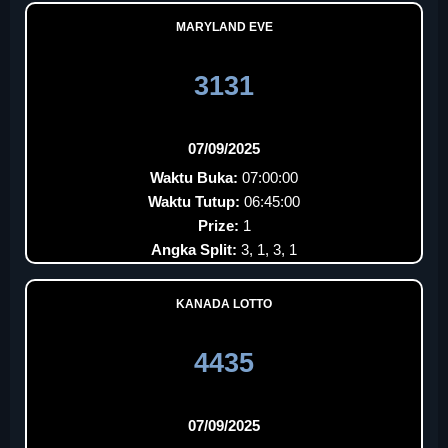
MARYLAND EVE
3131
07/09/2025
Waktu Buka:
07:00:00
Waktu Tutup:
06:45:00
Prize:
1
Angka Split:
3, 1, 3, 1
KANADA LOTTO
4435
07/09/2025