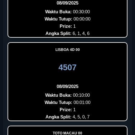
08/09/2025
Waktu Buka:
00:30:00
Waktu Tutup:
00:00:00
Prize:
1
Angka Split:
6, 1, 4, 6
LISBOA 4D 00
4507
08/09/2025
Waktu Buka:
00:10:00
Waktu Tutup:
00:01:00
Prize:
1
Angka Split:
4, 5, 0, 7
TOTO MACAU 00