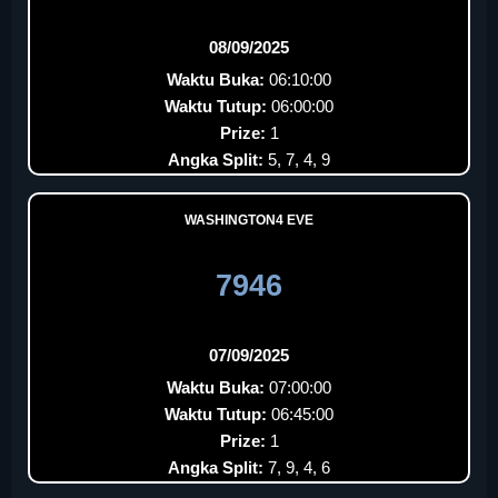
08/09/2025
Waktu Buka:
06:10:00
Waktu Tutup:
06:00:00
Prize:
1
Angka Split:
5, 7, 4, 9
WASHINGTON4 EVE
7946
07/09/2025
Waktu Buka:
07:00:00
Waktu Tutup:
06:45:00
Prize:
1
Angka Split:
7, 9, 4, 6