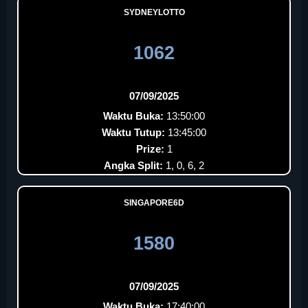
SYDNEYLOTTO
1062
07/09/2025
Waktu Buka:
13:50:00
Waktu Tutup:
13:45:00
Prize:
1
Angka Split:
1, 0, 6, 2
SINGAPORE6D
1580
07/09/2025
Waktu Buka:
17:40:00