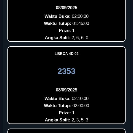
08/09/2025
Waktu Buka:
02:00:00
Waktu Tutup:
01:45:00
Prize:
1
Angka Split:
2, 6, 6, 0
LISBOA 4D 02
2353
08/09/2025
Waktu Buka:
02:10:00
Waktu Tutup:
02:00:00
Prize:
1
Angka Split:
2, 3, 5, 3