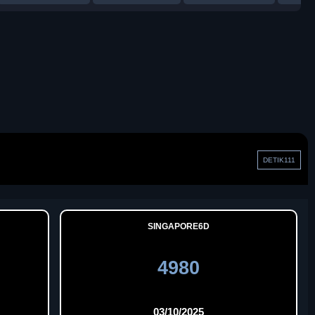
DETIK111
SINGAPORE6D
4980
03/10/2025