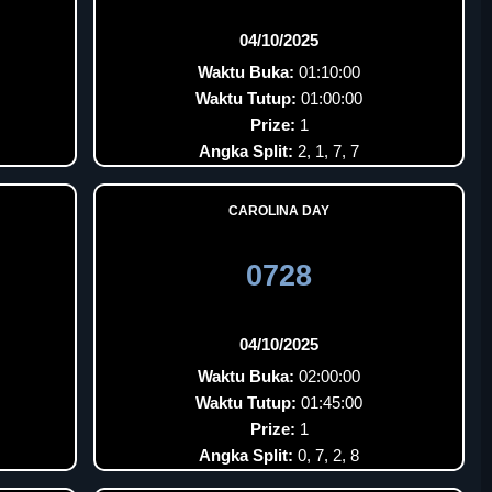
04/10/2025
Waktu Buka:
01:10:00
Waktu Tutup:
01:00:00
Prize:
1
Angka Split:
2, 1, 7, 7
CAROLINA DAY
0728
04/10/2025
Waktu Buka:
02:00:00
Waktu Tutup:
01:45:00
Prize:
1
Angka Split:
0, 7, 2, 8