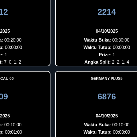
12
2214
/2025
04/10/2025
a:
00:20:00
Waktu Buka:
00:30:00
p:
00:00:00
Waktu Tutup:
00:00:00
e:
1
Prize:
1
t:
7, 0, 1, 2
Angka Split:
2, 2, 1, 4
CAU 00
GERMANY PLUS5
09
6876
/2025
04/10/2025
a:
00:10:00
Waktu Buka:
00:10:00
p:
00:01:00
Waktu Tutup:
00:03:00