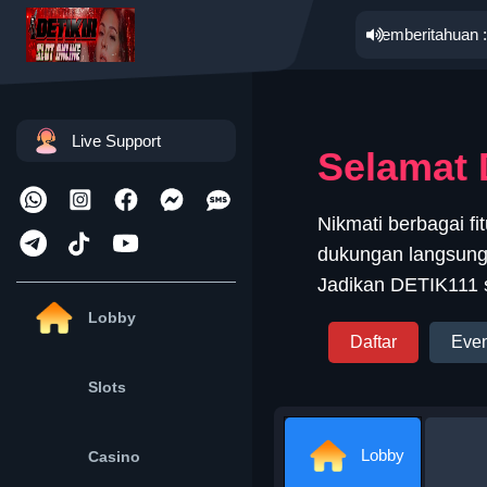
Pemberitahuan : Situs resmi menam
Live Support
Selamat 
Nikmati berbagai f
dukungan langsung
Jadikan DETIK111 s
Lobby
Daftar
Even
Slots
Lobby
Casino