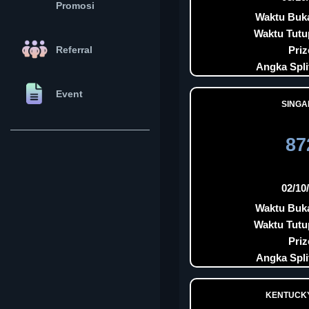
Promosi
Waktu Buk
Waktu Tutu
Referral
Priz
Angka Spli
Event
SINGA
87
02/10
Waktu Buk
Waktu Tutu
Priz
Angka Spli
KENTUCKY