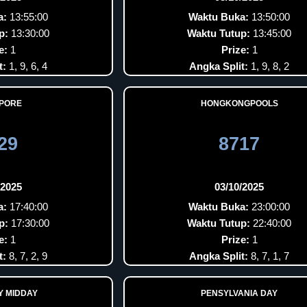
a:
13:55:00
Waktu Buka:
13:50:00
p:
13:30:00
Waktu Tutup:
13:45:00
e:
1
Prize:
1
t:
1, 9, 6, 4
Angka Split:
1, 9, 8, 2
PORE
HONGKONGPOOLS
29
8717
/2025
03/10/2025
a:
17:40:00
Waktu Buka:
23:00:00
p:
17:30:00
Waktu Tutup:
22:40:00
e:
1
Prize:
1
t:
8, 7, 2, 9
Angka Split:
8, 7, 1, 7
 MIDDAY
PENSYLVANIA DAY