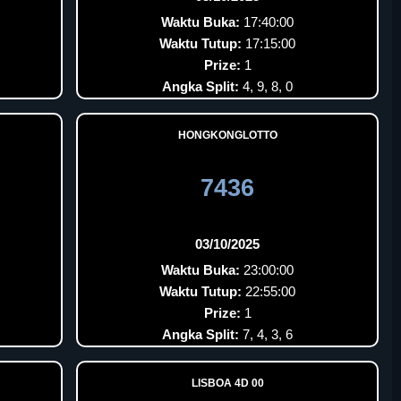
Waktu Buka:
17:40:00
Waktu Tutup:
17:15:00
Prize:
1
Angka Split:
4, 9, 8, 0
HONGKONGLOTTO
7436
03/10/2025
Waktu Buka:
23:00:00
Waktu Tutup:
22:55:00
Prize:
1
Angka Split:
7, 4, 3, 6
LISBOA 4D 00