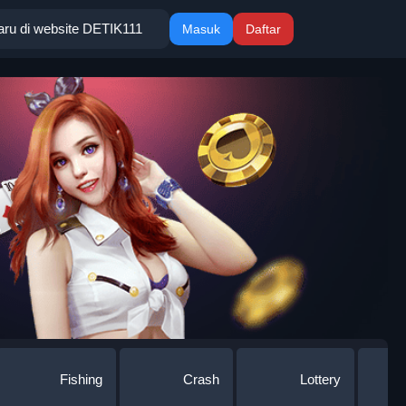
TIK111
Masuk
Daftar
Fishing
Crash
Lottery