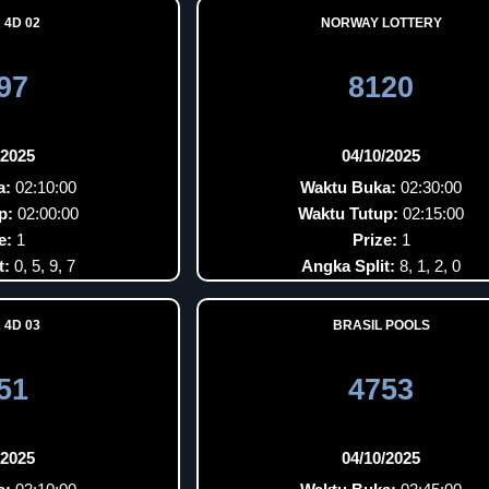
 4D 02
NORWAY LOTTERY
97
8120
/2025
04/10/2025
a:
02:10:00
Waktu Buka:
02:30:00
p:
02:00:00
Waktu Tutup:
02:15:00
e:
1
Prize:
1
t:
0, 5, 9, 7
Angka Split:
8, 1, 2, 0
 4D 03
BRASIL POOLS
51
4753
/2025
04/10/2025