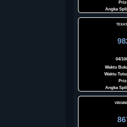
Priz
Angka Spli
TEXAS
98
04/10
Waktu Buk
Waktu Tutu
Priz
Angka Spli
VIRGIN
86