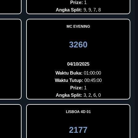
Prize:
1
Angka Split:
9, 9, 7, 8
MC EVENING
3260
04/10/2025
Waktu Buka:
01:00:00
Waktu Tutup:
00:45:00
Prize:
1
Angka Split:
3, 2, 6, 0
LISBOA 4D 01
2177