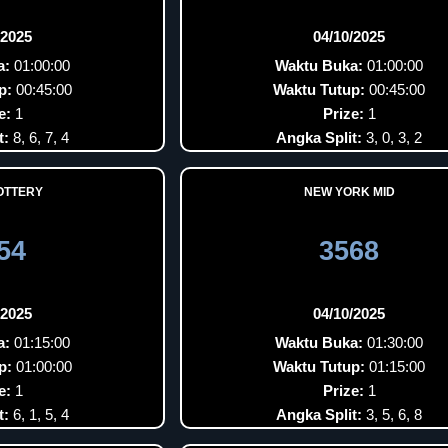
/2025
04/10/2025
a:
01:00:00
Waktu Buka:
01:00:00
p:
00:45:00
Waktu Tutup:
00:45:00
e:
1
Prize:
1
t:
8, 6, 7, 4
Angka Split:
3, 0, 3, 2
OTTERY
NEW YORK MID
54
3568
/2025
04/10/2025
a:
01:15:00
Waktu Buka:
01:30:00
p:
01:00:00
Waktu Tutup:
01:15:00
e:
1
Prize:
1
t:
6, 1, 5, 4
Angka Split:
3, 5, 6, 8