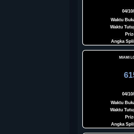
04/10
Waktu Buk
Waktu Tutu
Priz
Angka Spli
MIAMI L
61
04/10
Waktu Buk
Waktu Tutu
Priz
Angka Spli