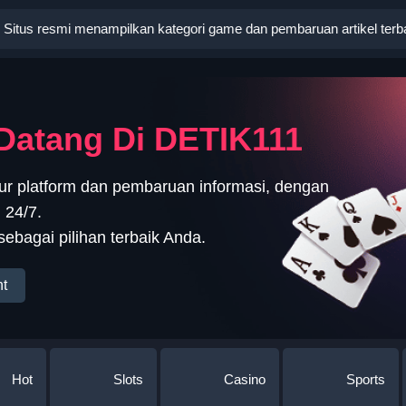
pilkan kategori game dan pembaruan artikel terbaru di website DE
Datang Di
DETIK111
itur platform dan pembaruan informasi, dengan
 24/7.
ebagai pilihan terbaik Anda.
t
Hot
Slots
Casino
Sports