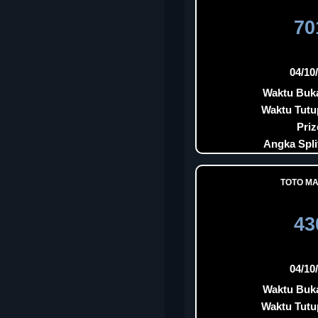
70
04/10
Waktu Buk
Waktu Tutu
Priz
Angka Spli
TOTO MA
43
04/10
Waktu Buk
Waktu Tutu