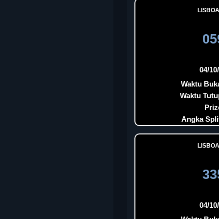
LISBOA
05
04/10
Waktu Buk
Waktu Tutu
Priz
Angka Spli
LISBOA
33
04/10