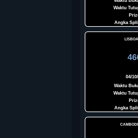
Waktu Buk
Waktu Tutu
Priz
Angka Spli
LISBOA
46
04/10
Waktu Buk
Waktu Tutu
Priz
Angka Spli
CAMBODI