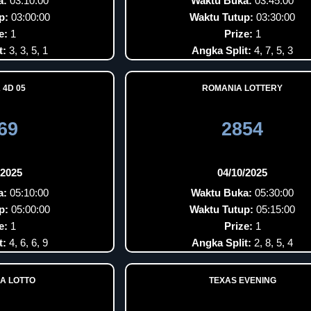
a:
03:10:00
Waktu Buka:
03:45:00
p:
03:00:00
Waktu Tutup:
03:30:00
e:
1
Prize:
1
t:
3, 3, 5, 1
Angka Split:
4, 7, 5, 3
 4D 05
ROMANIA LOTTERY
69
2854
/2025
04/10/2025
a:
05:10:00
Waktu Buka:
05:30:00
p:
05:00:00
Waktu Tutup:
05:15:00
e:
1
Prize:
1
t:
4, 6, 6, 9
Angka Split:
2, 8, 5, 4
A LOTTO
TEXAS EVENING