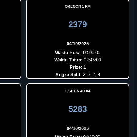
OREGON 1 PM
2379
04/10/2025
Waktu Buka:
03:00:00
Waktu Tutup:
02:45:00
Prize:
1
Angka Split:
2, 3, 7, 9
LISBOA 4D 04
5283
04/10/2025