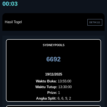
00:03
Hasil Togel
DETIK111
SYDNEYPOOLS
6692
19/11/2025
Waktu Buka:
13:55:00
Waktu Tutup:
13:30:00
Prize:
1
Angka Split:
6, 6, 9, 2