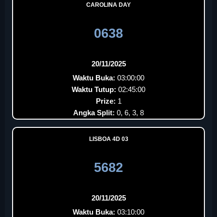
CAROLINA DAY
0638
20/11/2025
Waktu Buka:
03:00:00
Waktu Tutup:
02:45:00
Prize:
1
Angka Split:
0, 6, 3, 8
LISBOA 4D 03
5682
20/11/2025
Waktu Buka:
03:10:00