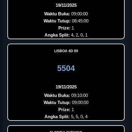
19/11/2025
Waktu Buka:
09:00:00
Waktu Tutup:
08:45:00
Prize:
1
Angka Split:
4, 2, 0, 1
LISBOA 4D 09
5504
19/11/2025
Waktu Buka:
09:10:00
Waktu Tutup:
09:00:00
Prize:
1
Angka Split:
5, 5, 0, 4