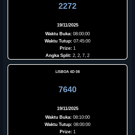
2272
19/11/2025
Waktu Buka:
08:00:00
Waktu Tutup:
07:45:00
Prize:
1
Angka Split:
2, 2, 7, 2
LISBOA 4D 08
7640
19/11/2025
Waktu Buka:
08:10:00
Waktu Tutup:
08:00:00
Prize:
1