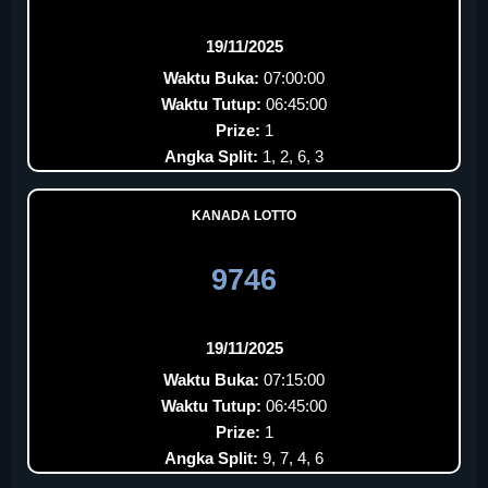
19/11/2025
Waktu Buka:
07:00:00
Waktu Tutup:
06:45:00
Prize:
1
Angka Split:
1, 2, 6, 3
KANADA LOTTO
9746
19/11/2025
Waktu Buka:
07:15:00
Waktu Tutup:
06:45:00
Prize:
1
Angka Split:
9, 7, 4, 6