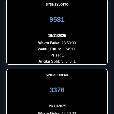
SYDNEYLOTTO
9581
19/11/2025
Waktu Buka:
13:50:00
Waktu Tutup:
13:45:00
Prize:
1
Angka Split:
9, 5, 8, 1
SINGAPORE6D
3376
19/11/2025
Waktu Buka:
17:40:00