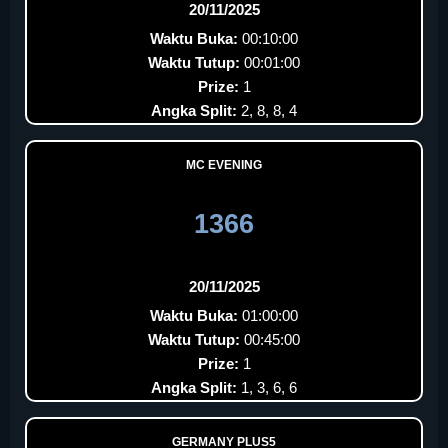
20/11/2025
Waktu Buka:
00:10:00
Waktu Tutup:
00:01:00
Prize:
1
Angka Split:
2, 8, 8, 4
MC EVENING
1366
20/11/2025
Waktu Buka:
01:00:00
Waktu Tutup:
00:45:00
Prize:
1
Angka Split:
1, 3, 6, 6
GERMANY PLUS5