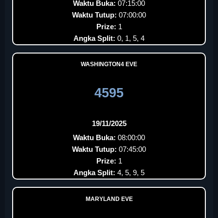
Waktu Buka:
07:15:00
Waktu Tutup:
07:00:00
Prize:
1
Angka Split:
0, 1, 5, 4
WASHINGTON4 EVE
4595
19/11/2025
Waktu Buka:
08:00:00
Waktu Tutup:
07:45:00
Prize:
1
Angka Split:
4, 5, 9, 5
MARYLAND EVE