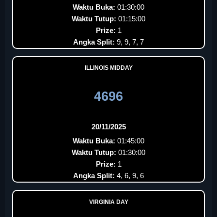
Waktu Buka:
01:30:00
Waktu Tutup:
01:15:00
Prize:
1
Angka Split:
9, 9, 7, 7
ILLINOIS MIDDAY
4696
20/11/2025
Waktu Buka:
01:45:00
Waktu Tutup:
01:30:00
Prize:
1
Angka Split:
4, 6, 9, 6
VIRGINIA DAY