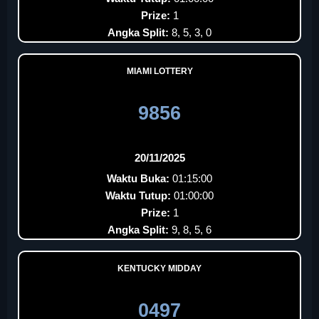
Prize:
1
Angka Split:
8, 5, 3, 0
MIAMI LOTTERY
9856
20/11/2025
Waktu Buka:
01:15:00
Waktu Tutup:
01:00:00
Prize:
1
Angka Split:
9, 8, 5, 6
KENTUCKY MIDDAY
0497