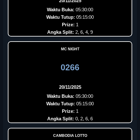
20/11/2025
Waktu Buka:
05:30:00
Waktu Tutup:
05:15:00
Prize:
1
Angka Split:
2, 6, 4, 9
MC NIGHT
0266
20/11/2025
Waktu Buka:
05:30:00
Waktu Tutup:
05:15:00
Prize:
1
Angka Split:
0, 2, 6, 6
CAMBODIA LOTTO