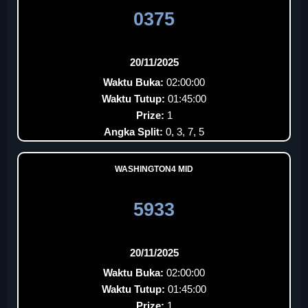
0375
20/11/2025
Waktu Buka:
02:00:00
Waktu Tutup:
01:45:00
Prize:
1
Angka Split:
0, 3, 7, 5
WASHINGTON4 MID
5933
20/11/2025
Waktu Buka:
02:00:00
Waktu Tutup:
01:45:00
Prize:
1