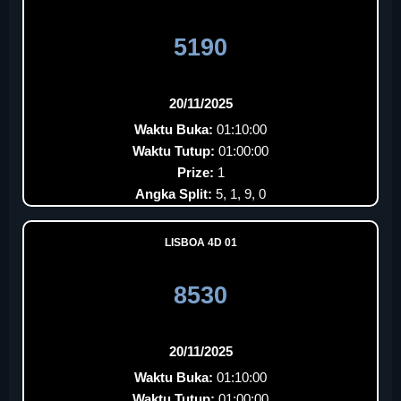
5190
20/11/2025
Waktu Buka:
01:10:00
Waktu Tutup:
01:00:00
Prize:
1
Angka Split:
5, 1, 9, 0
LISBOA 4D 01
8530
20/11/2025
Waktu Buka:
01:10:00
Waktu Tutup:
01:00:00