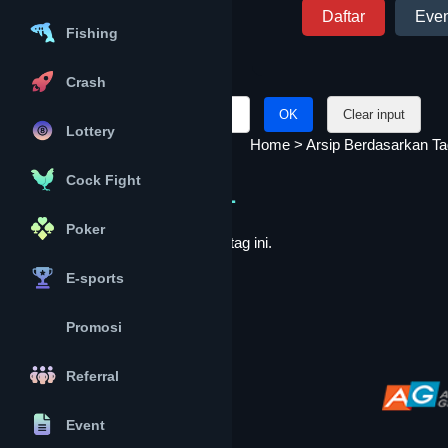
Daftar
Even
Fishing
Crash
Search
Clear input
for:
Lottery
Home
>
Arsip Berdasarkan Ta
Cock Fight
Arsip Tag: Detik 111
Poker
Tidak ada posting ditemukan untuk tag ini.
E-sports
Promosi
Referral
Event