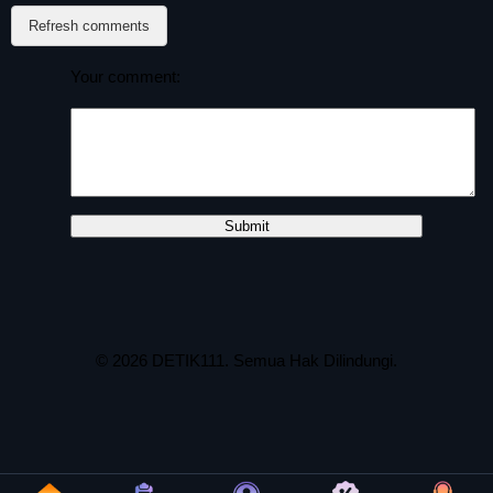
Refresh comments
Your comment:
© 2026
DETIK111
. Semua Hak Dilindungi.