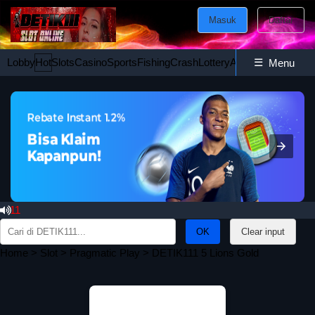
Masuk
Daftar
Lobby
Hot
Slots
Casino
Sports
Fishing
Crash
Lottery
Ayam
☰
Poker
Esport
Menu
K111
Search
Clear input
for:
Home
>
Slot
>
Pragmatic Play
> DETIK111 5 Lions Gold