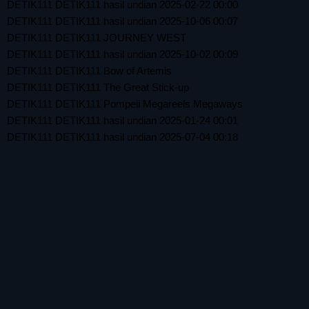
DETIK111 DETIK111 hasil undian 2025-02-22 00:00
DETIK111 DETIK111 hasil undian 2025-10-06 00:07
DETIK111 DETIK111 JOURNEY WEST
DETIK111 DETIK111 hasil undian 2025-10-02 00:09
DETIK111 DETIK111 Bow of Artemis
DETIK111 DETIK111 The Great Stick-up
DETIK111 DETIK111 Pompeii Megareels Megaways
DETIK111 DETIK111 hasil undian 2025-01-24 00:01
DETIK111 DETIK111 hasil undian 2025-07-04 00:18