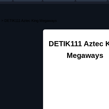
y
> DETIK111 Aztec King Megaways
DETIK111 Aztec 
Megaways