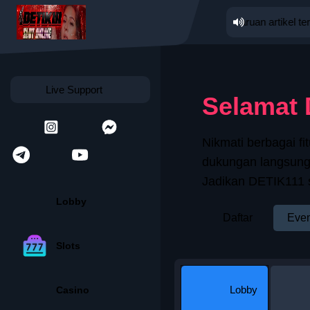
smi menampilkan kategori game dan pembaruan artikel terbaru di w
Live Support
Selamat 
Nikmati berbagai f
dukungan langsung
Jadikan DETIK111 s
Lobby
Daftar
Even
Slots
Lobby
Casino