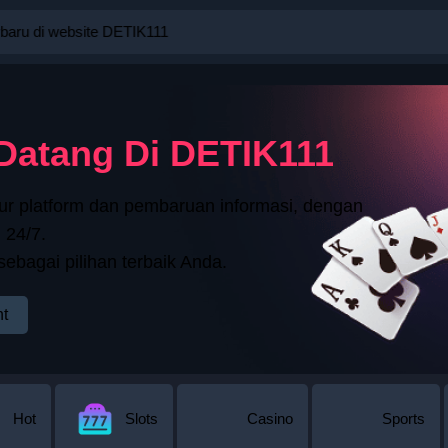
ebsite DETIK111
Datang Di
DETIK111
itur platform dan pembaruan informasi, dengan
 24/7.
ebagai pilihan terbaik Anda.
t
Hot
Slots
Casino
Sports