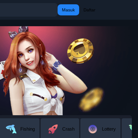
Masuk
Daftar
Fishing
Crash
Lottery