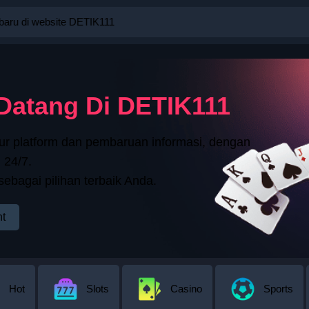
bsite DETIK111
Datang Di
DETIK111
itur platform dan pembaruan informasi, dengan
 24/7.
ebagai pilihan terbaik Anda.
t
Hot
Slots
Casino
Sports