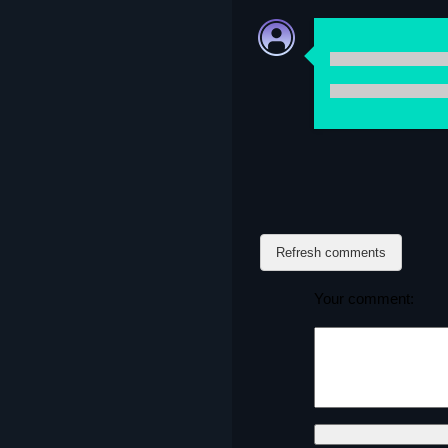
Refresh comments
Your comment: