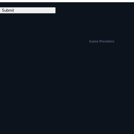
Game Providers