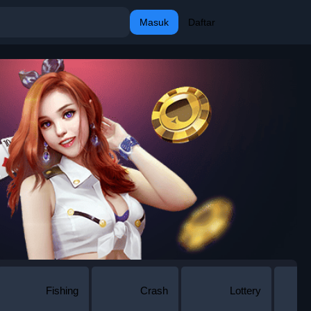
Masuk
Daftar
Fishing
Crash
Lottery