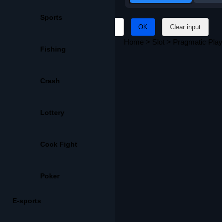
Sports
Search
Clear input
for:
Home
>
Slot
>
Pragmatic Pla
Fishing
Crash
Lottery
Cock Fight
Poker
E-sports