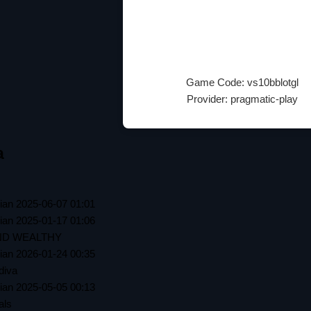
Game Code: vs10bblotgl
Provider: pragmatic-play
a
ian 2025-06-07 01:01
ian 2025-01-17 01:06
AND WEALTHY
ian 2026-01-24 00:35
diva
ian 2025-05-05 00:13
als