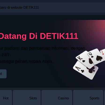
ebsite DETIK111
Datang Di
DETIK111
itur platform dan pembaruan informasi, dengan
 24/7.
ebagai pilihan terbaik Anda.
t
Hot
Slots
Casino
Sports