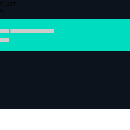
 BULLET
Tut