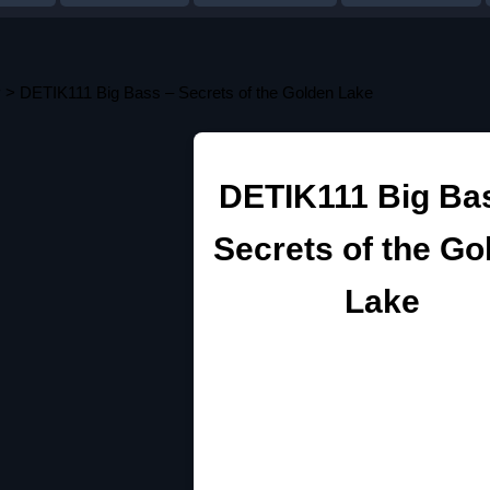
y
> DETIK111 Big Bass – Secrets of the Golden Lake
DETIK111 Big Ba
Secrets of the Go
Lake