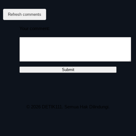
Refresh comments
Your comment:
© 2026
DETIK111
. Semua Hak Dilindungi.