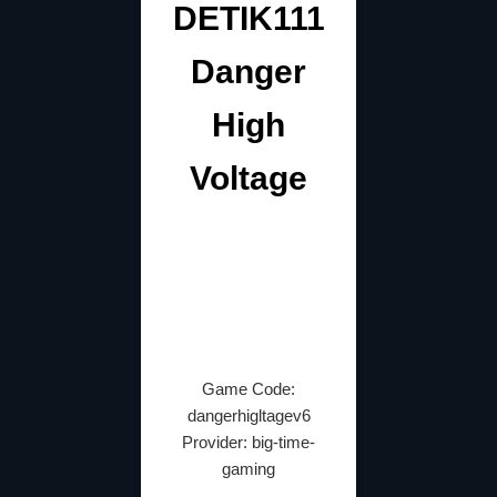
DETIK111
Danger
High
Voltage
Game Code:
dangerhigltagev6
Provider: big-time-
gaming