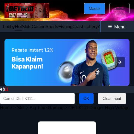
Masuk
Daftar
Lobby
Hot
Slots
Casino
Sports
Fishing
Crash
Lottery
Ayam
☰
Poker
Esport
Menu
K111
Search
Clear input
for:
Home
>
Slot
>
Big Time Gaming
> DETIK111 Danger High Voltage