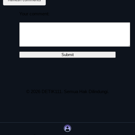
Your comment:
© 2026
DETIK111
. Semua Hak Dilindungi.