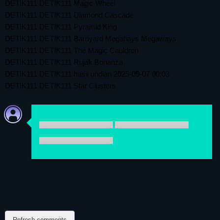
DETIK111 DETIK111 Magic Wheel
DETIK111 DETIK111 Diamond Cascade
DETIK111 DETIK111 Pyramid King
DETIK111 DETIK111 Barnyard Megahays Megaways
DETIK111 DETIK111 The Magic Cauldron
DETIK111 DETIK111 Rujak Bonanza
DETIK111 DETIK111 hasil undian 2025-09-07 00:03
DETIK111 DETIK111 Star Clusters
Refresh comments