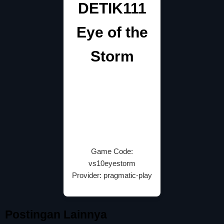
DETIK111
Eye of the
Storm
Game Code:
vs10eyestorm
Provider: pragmatic-play
Postingan Lainnya