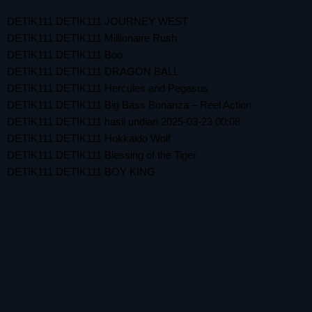
DETIK111 DETIK111 JOURNEY WEST
DETIK111 DETIK111 Millionaire Rush
DETIK111 DETIK111 Boo
DETIK111 DETIK111 DRAGON BALL
DETIK111 DETIK111 Hercules and Pegasus
DETIK111 DETIK111 Big Bass Bonanza – Reel Action
DETIK111 DETIK111 hasil undian 2025-03-23 00:08
DETIK111 DETIK111 Hokkaido Wolf
DETIK111 DETIK111 Blessing of the Tiger
DETIK111 DETIK111 BOY KING