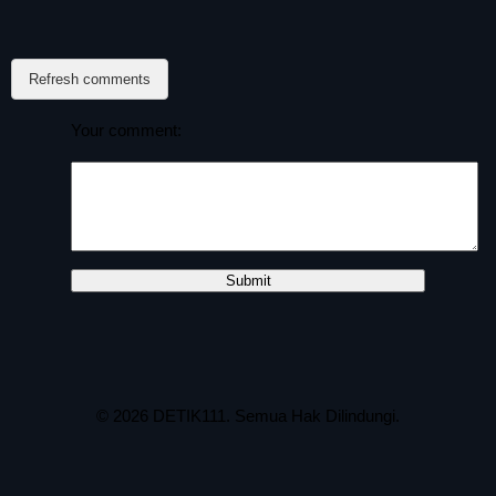
Refresh comments
Your comment:
© 2026
DETIK111
. Semua Hak Dilindungi.