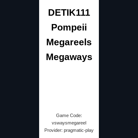
DETIK111
Pompeii
Megareels
Megaways
Game Code:
vswaysmegareel
Provider: pragmatic-play