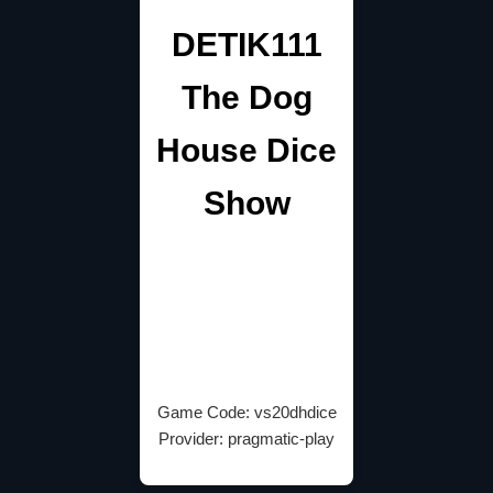
DETIK111
The Dog
House Dice
Show
Game Code: vs20dhdice
Provider: pragmatic-play