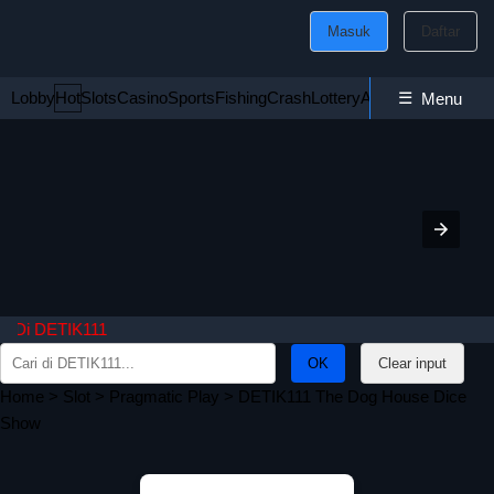
Masuk
Daftar
Lobby
Hot
Slots
Casino
Sports
Fishing
Crash
Lottery
Ayam
☰
Poker
Esport
Menu
g Di DETIK111
Search
Clear input
for:
Home
>
Slot
>
Pragmatic Play
> DETIK111 The Dog House Dice
Show